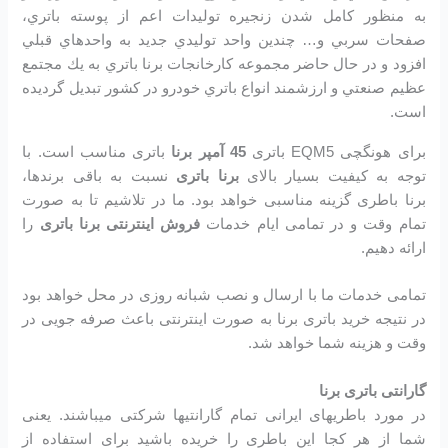
به منظور كامل شدن زنجيره توليدات اعم از پوسته باتري،
صفحات سربي و… چندين واحد توليدي جديد به واحدهاي قبلي
افزود و در حال حاضر مجموعه كارخانجات برنا باتري به يك مجتمع
عظيم صنعتي و ارزشمند انواع باتري خودرو در کشور تبديل گرديده
است.
برای هونگچی EQM5 باتری
45 آمپر برنا
باتری مناسب است. با
توجه به کیفیت بسیار بالای
برنا باتری
نسبت به باقی برندها،
برنا باطری گزینه مناسبی خواهد بود. ما در تلاشیم تا به صورت
تمام وقت و در تمامی ایام خدمات
فروش اینترنتی برنا باتری
را
ارائه دهیم.
تمامی خدمات ما با ارسال و نصب شبانه روزی در محل خواهد بود
در نتیجه خرید باتری برنا به صورت اینترنتی باعث صرفه جویی در
وقت و هزینه شما خواهد شد.
گارانتی باتری برنا
در مورد باطریهای ایرانی تمام گارانتیها شرکتی میباشند. یعنی
شما از هر کجا این باطری را خریده باشید برای استفاده از