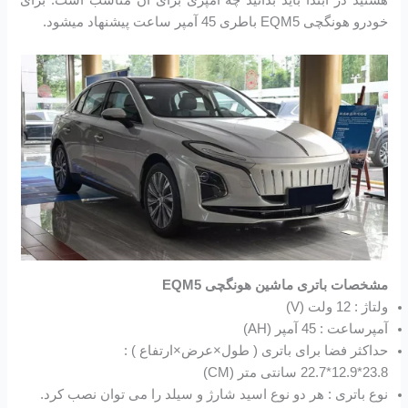
هستید در ابتدا باید بدانید چه آمپری برای آن مناسب است. برای
خودرو هونگچی EQM5 باطری 45 آمپر ساعت پیشنهاد میشود.
مشخصات باتری ماشین هونگچی EQM5
ولتاژ : 12 ولت (V)
آمپرساعت : 45 آمپر (AH)
حداکثر فضا برای باتری ( طول×عرض×ارتفاع ) :
23.8*12.9*22.7 سانتی متر (CM)
نوع باتری : هر دو نوع اسید شارژ و سیلد را می توان نصب کرد.