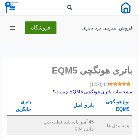
رش
ه
حتوا
فروش اینترنتی برنا باتری
فروشگاه
باتری هونگچی EQM5
)
1254
(
4.9
مشخصات باتری هونگچی EQM5 چیست؟
نوع هونگچی
باتری
باتری اصل
EQM5
جایگزین
45 آمپر پایه بلند قطب چپ
همه مدل ها
–
قالب B24