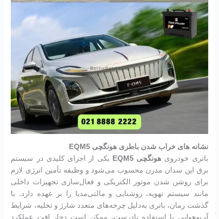
نشانه های خراب شدن باطری هونگچی EQM5
باتری خودروی
هونگچی EQM5
یکی از اجزای کلیدی در سیستم
برق این سدان مدرن محسوب می‌شود و وظیفه تأمین انرژی لازم
برای روشن شدن موتور الکتریکی و فعال‌سازی تجهیزات داخلی
مانند سیستم تهویه، روشنایی و مالتی‌مدیا را بر عهده دارد. با
گذشت زمان، باتری به‌دلیل چرخه‌های متعدد شارژ و تخلیه، شرایط
آب‌وهوایی یا استفاده نادرست، ممکن است دچار افت عملکرد