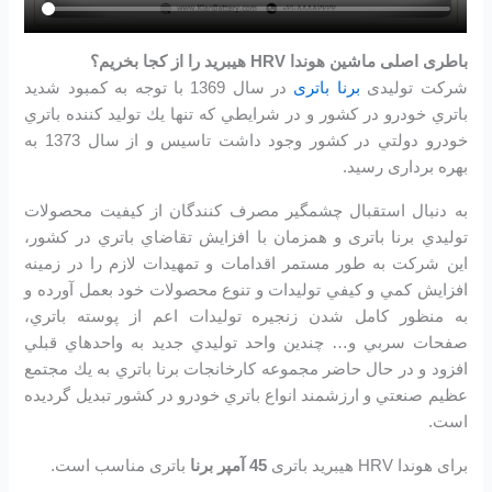
باطری اصلی ماشین هوندا HRV هیبرید
را از کجا بخریم؟
شرکت تولیدی
برنا باتری
در سال 1369 با توجه به كمبود شديد
باتري خودرو در كشور و در شرايطي كه تنها يك توليد كننده باتري
خودرو دولتي در كشور وجود داشت تاسیس و از سال 1373 به
بهره برداری رسید.
به دنبال استقبال چشمگير مصرف كنندگان از كيفيت محصولات
توليدي برنا باتری و همزمان با افزايش تقاضاي باتري در كشور،
اين شرکت به طور مستمر اقدامات و تمهيدات لازم را در زمينه
افزايش كمي و كيفي توليدات و تنوع محصولات خود بعمل آورده و
به منظور كامل شدن زنجيره توليدات اعم از پوسته باتري،
صفحات سربي و… چندين واحد توليدي جديد به واحدهاي قبلي
افزود و در حال حاضر مجموعه كارخانجات برنا باتري به يك مجتمع
عظيم صنعتي و ارزشمند انواع باتري خودرو در کشور تبديل گرديده
است.
برای هوندا HRV هیبرید باتری
45 آمپر برنا
باتری مناسب است.