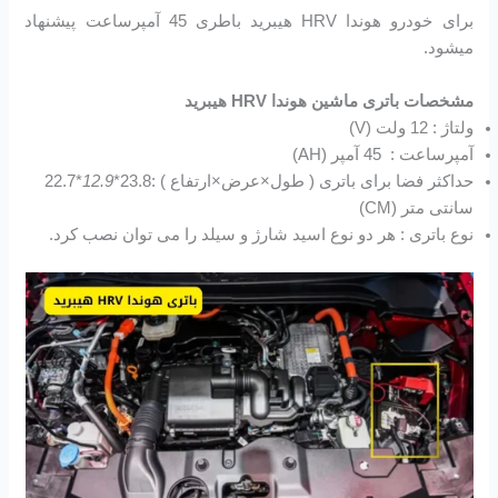
برای خودرو هوندا HRV هیبرید باطری 45 آمپرساعت پیشنهاد
میشود.
مشخصات باتری ماشین هوندا HRV هیبرید
ولتاژ : 12 ولت (V)
آمپرساعت : 45 آمپر (AH)
حداکثر فضا برای باتری ( طول×عرض×ارتفاع ) :23.8*
12.9
*22.7
سانتی متر (CM)
نوع باتری : هر دو نوع اسید شارژ و سیلد را می توان نصب کرد.