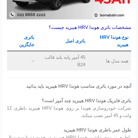
مشخصات باتری هوندا HRV هیبرید چیست؟
نوع هوندا HRV
باتری
باتری اصل
هیبرید
جایگزین
45 آمپر پایه بلند قالب
همه مدل ها
–
B24
آنچه در مورد باتری مناسب هوندا HRV هیبرید
باید بدانید
باتری فابریک هوندا HRV هیبرید
چند آمپر است؟
شرکت خودروسازی هوندا بر روی هوندا HRV هیبرید باطری 12
ولت و 45 آمپر نصب میکند.
طول عمر باطری هوندا HRV هیبرید
باطری بر روی ماشین هوندا HRV هیبرید در حدود دو تا سه سال