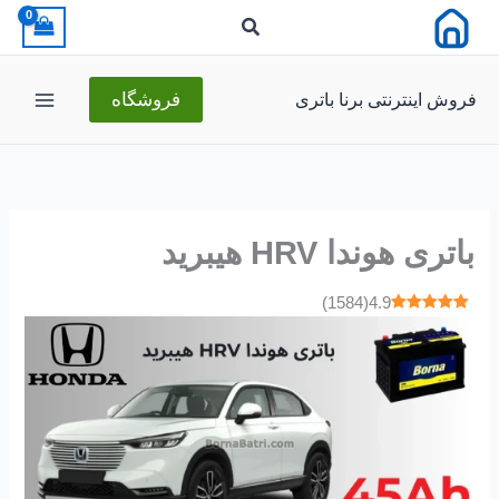
رش
ه
حتوا
فروش اینترنتی برنا باتری
فروشگاه
باتری هوندا HRV هیبرید
)
1584
(
4.9