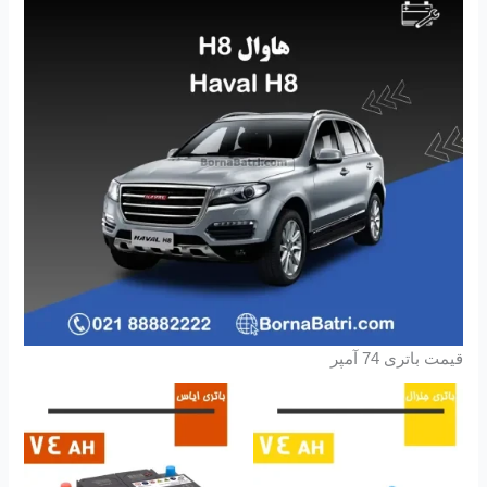
قیمت باتری 74 آمپر