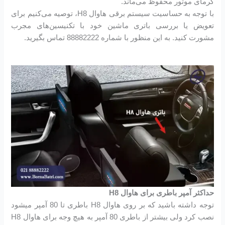
گرمای موتور محفوظ می‌ماند.
با توجه به حساسیت سیستم برقی هاوال H8، توصیه می‌کنیم برای
تعویض یا بررسی باتری ماشین خود با تکنیسین‌های مجرب
مشورت کنید. به این منظور با شماره 88882222 تماس بگیرید.
حداکثر آمپر باطری برای هاوال H8
توجه داشته باشید که بر روی هاوال H8 باطری تا 80 آمپر میشود
نصب کرد ولی بیشتر از باطری 80 آمپر به هیچ وجه برای هاوال H8