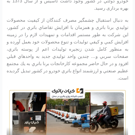
خودرو دولتي در كشور وجود داشت تاسیس و از سال 1373 به
بهره برداری رسید.
به دنبال استقبال چشمگير مصرف كنندگان از كيفيت محصولات
توليدي برنا باتری و همزمان با افزايش تقاضاي باتري در كشور،
اين شرکت به طور مستمر اقدامات و تمهيدات لازم را در زمينه
افزايش كمي و كيفي توليدات و تنوع محصولات خود بعمل آورده و
به منظور كامل شدن زنجيره توليدات اعم از پوسته باتري،
صفحات سربي و… چندين واحد توليدي جديد به واحدهاي قبلي
افزود و در حال حاضر مجموعه كارخانجات برنا باتري به يك مجتمع
عظيم صنعتي و ارزشمند انواع باتري خودرو در کشور تبديل گرديده
است.