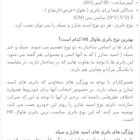
آمپرساعت : 80 آمپر (AH)
حداکثر فضا برای باتری ( طول×عرض×ارتفاع ) :
31.5*17.5*19 سانتی متر (CM)
نوع باتری : هر دو نوع اسید شارژ و سیلد را می توان نصب کرد.
بهترین نوع باتری هاوال H8 کدام است؟
باتری ها بر اساس ساختار به دو نوع تقسیم می شوند. سیلد و غیر
سیلد ( اسید شارژ ) که به آنها اتمی و معمولی هم گفته می شود.
این باتری ها با توجه به تفاوت هایی که در ساختار دارند، در مقایسه
با یکدیگر مزایا و معایبی هم دارند.
تعمیرکاران با توجه به ویژگی های متفاوتی که باتری های اسید
شارژ و سیلد دارند، در خصوص انتخاب آنها برای خودروها همواره
اختلاف نظرهایی داشته اند. برخی از آنها با توجه به این که شرکت
سازنده، باتری نوع اسید شارژ را روی این خودرو نصب می کند،
توصیه می کنند که این نوع باتری مناسب ترین باتری هاوال H8
است.
ویژگی های باتری های اسید شارژ و سیلد
باتری های سیلد و اسید شارژ در ویژگی هایی نظیر وزن، قدرت