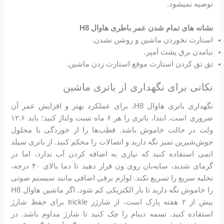
توصیه نمیشود.
نشانه های تمام شدن عمر باطری هاوال H8
استارت نخوردن ماشین و روشن نشدن.
نیامدن برق پشت آمپر.
تق تق کردن استارت موقع استارت زدن ماشین.
نکاتی برای نگهداری از باتری ماشین
نگهداری باتری هاوال H8، برای عملکرد بهتر و افزایش عمر آن
ضروری است. ابتدا، باتری را هر ۶ ماه تست ولتاژ کنید؛ باید ۱۲.۶
ولت در حالت خاموش باشد. قطب‌ها را از خوردگی با محلول
جوش‌شیرین تمیز نگه دارید و اتصالات را محکم کنید. از باتری سیلد
اتمی استفاده کنید که نیازی به اضافه کردن آب ندارد، اما در
گرمای شدید، سایه‌بان روی ون قرار دهید تا دما بالای ۴۰ درجه،
تخلیه سریع را تسریع نکند. لوازم برقی اضافی مانند سیستم صوتی
را خاموش نگه دارید تا بار الکتریکی کم شود. اگر ماشین هاوال H8
بیش از ۲ هفته پارک است، از شارژر trickle برای حفظ شارژ
استفاده کنید. تسمه دینام را چک کنید تا شارژ مداوم باشد. در