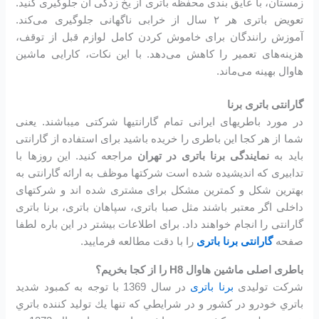
زمستان، با عایق بندی محفظه باتری از یخ زدگی آن جلوگیری کنید.
تعویض باتری هر ۲ سال از خرابی ناگهانی جلوگیری می‌کند.
آموزش رانندگان برای خاموش کردن کامل لوازم قبل از توقف،
هزینه‌های تعمیر را کاهش می‌دهد. با این نکات، کارایی ماشین
هاوال بهینه می‌ماند.
گارانتی باتری برنا
در مورد باطریهای ایرانی تمام گارانتیها شرکتی میباشند. یعنی
شما از هر کجا این باطری را خریده باشید برای استفاده از گارانتی
باید به
نمایندگی برنا باتری در تهران
مراجعه کنید. این روزها با
تدابیری که اندیشیده شده است شرکتها موظف به ارائه گارانتی به
بهترین شکل و کمترین مشکل برای مشتری شده اند و شرکتهای
داخلی اگر معتبر باشند مثل صبا باتری، سپاهان باتری، برنا باتری
گارانتی را انجام خواهند داد. برای اطلاعات بیشتر در این باره لطفا
صفحه
گارانتی برنا باتری
را با دقت مطالعه فرمایید.
باطری اصلی ماشین هاوال H8 را از کجا بخریم؟
شرکت تولیدی
برنا باتری
در سال 1369 با توجه به كمبود شديد
باتري خودرو در كشور و در شرايطي كه تنها يك توليد كننده باتري