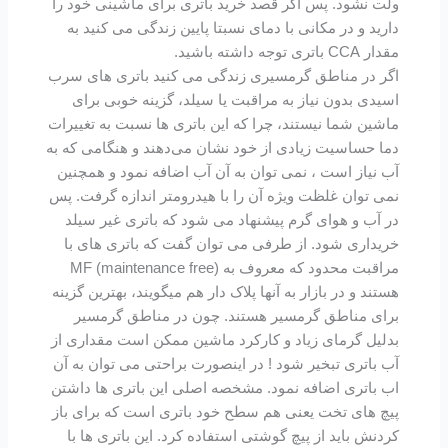
ولت نشود. پس اگر قصد خرید باتری برای ماشینی خود را
دارید و در مکانی با دمای نسبتا پایین زندگی می کنید به
مقدار CCA باتری توجه داشته باشید.
اگر در مناطق گرمسیری زندگی می کنید باتری های سرب
اسیدی بدون نیاز به مراقبت یا سیلد، گزینه خوبی برای
ماشین شما نیستند، چرا که این باتری ها نسبت به تغییرات
دما حساسیت زیادی از خود نشان می‌دهند و هنگامی که به
آب نیاز است ، نمی توان به آن آب اضافه نمود و همچنین
نمی توان غلظت ویژه آن را با هیدرومتر اندازه گرفت. پس
در آب و هوای گرم پیشنهاد می شود که باتری غیر سیلد
خریداری شود. از طرفی می توان گفت که باتری های با
مراقبت محدود که معروف به MF (maintenance free)
هستند و در بازار به آنها پلاک دار هم میگویند، بهترین گزینه
برای مناطق گرمسیر هستند. چون در مناطق گرمسیر
بدلیل گرمای زیاد و کارکرد ماشین ممکن است مقداری از
آب باتری تبخیر شود ! در اینصورت براحتی می توان به آن
اب باتری اضافه نمود. مشخصه اصلی این باتری ها داشتن
پیچ های تخت یعنی هم سطح خود باتری است که برای باز
کردنش باید از پیچ گوشتی استفاده کرد. این باتری ها با