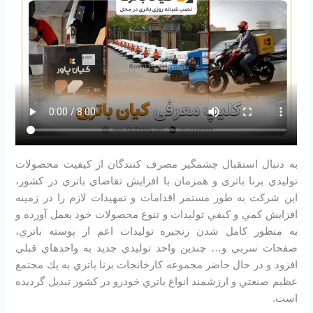
به دنبال استقبال چشمگير مصرف كنندگان از كيفيت محصولات
توليدي برنا باتری و همزمان با افزايش تقاضاي باتري در كشور،
اين شرکت به طور مستمر اقدامات و تمهيدات لازم را در زمينه
افزايش كمي و كيفي توليدات و تنوع محصولات خود بعمل آورده و
به منظور كامل شدن زنجيره توليدات اعم از پوسته باتري،
صفحات سربي و… چندين واحد توليدي جديد به واحدهاي قبلي
افزود و در حال حاضر مجموعه كارخانجات برنا باتري به يك مجتمع
عظيم صنعتي و ارزشمند انواع باتري خودرو در کشور تبديل گرديده
است.