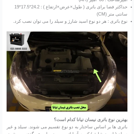
حداکثر فضا برای باتری ( طول×عرض×ارتفاع ) : 24.2*17.5*19
سانتی متر (CM)
نوع باتری : هر دو نوع اسید شارژ و سیلد را می توان نصب کرد.
بهترین نوع باتری نیسان تیانا کدام است؟
باتری ها بر اساس ساختار به دو نوع تقسیم می شوند. سیلد و غیر
سیلد ( اسید شارژ ) که به آنها اتمی و معمولی هم گفته می شود.