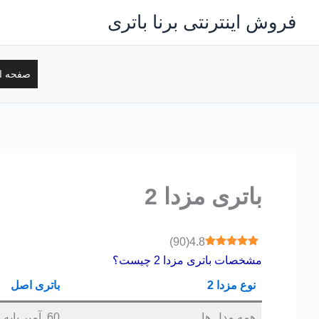
رش
فروش اینترنتی برنا باتری
ه
حتوا
صفحه ا
باتری مزدا 2
)
90
(
4.8
مشخصات باتری مزدا 2 چیست؟
نوع
مزدا 2
باتری اصل
همه مدل ها
60 آمپر پایه بلند قالب D23