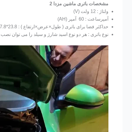
مشخصات باتری ماشین مزدا 2
ولتاژ : 12 ولت (V)
آمپرساعت : 60 آمپر (AH)
حداکثر فضا برای باتری ( طول×عرض×ارتفاع ) : 23.8*17.8*22.5 سانتی متر (CM)
نوع باتری : هر دو نوع اسید شارژ و سیلد را می توان نصب 