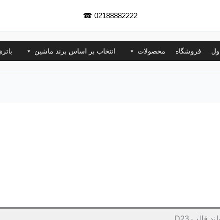
☎
02188882222
ول
فروشگاه
محصولات
انتخاب بر اساس برند ماشین
باتر