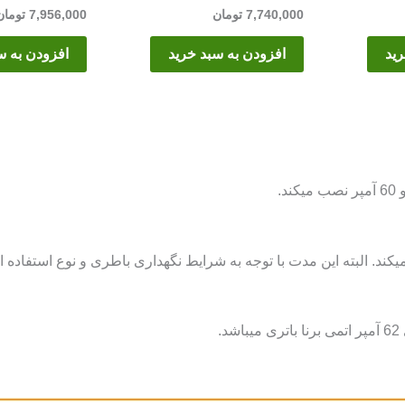
7,740,000
تومان
7,956,000
تومان
رید
افزودن به سبد خرید
افزودن به س