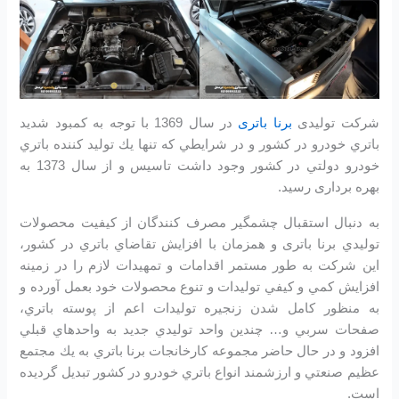
شرکت تولیدی
برنا باتری
در سال 1369 با توجه به كمبود شديد
باتري خودرو در كشور و در شرايطي كه تنها يك توليد كننده باتري
خودرو دولتي در كشور وجود داشت تاسیس و از سال 1373 به
بهره برداری رسید.
به دنبال استقبال چشمگير مصرف كنندگان از كيفيت محصولات
توليدي برنا باتری و همزمان با افزايش تقاضاي باتري در كشور،
اين شرکت به طور مستمر اقدامات و تمهيدات لازم را در زمينه
افزايش كمي و كيفي توليدات و تنوع محصولات خود بعمل آورده و
به منظور كامل شدن زنجيره توليدات اعم از پوسته باتري،
صفحات سربي و… چندين واحد توليدي جديد به واحدهاي قبلي
افزود و در حال حاضر مجموعه كارخانجات برنا باتري به يك مجتمع
عظيم صنعتي و ارزشمند انواع باتري خودرو در کشور تبديل گرديده
است.