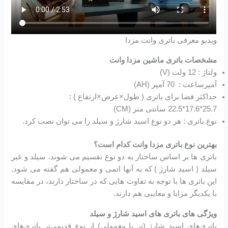
ویدیو معرفی باتری وانت مزدا
مشخصات باتری ماشین مزدا وانت
ولتاژ : 12 ولت (V)
آمپرساعت : 70 آمپر (AH)
حداکثر فضا برای باتری ( طول×عرض×ارتفاع ) :
25.7*17.6*22.5 سانتی متر (CM)
نوع باتری : هر دو نوع اسید شارژ و سیلد را می توان نصب کرد.
بهترین نوع باتری مزدا وانت کدام است؟
باتری ها بر اساس ساختار به دو نوع تقسیم می شوند. سیلد و غیر
سیلد ( اسید شارژ ) که به آنها اتمی و معمولی هم گفته می شود.
این باتری ها با توجه به تفاوت هایی که در ساختار دارند، در مقایسه
با یکدیگر مزایا و معایبی هم دارند.
ویژگی های باتری های اسید شارژ و سیلد
باتری‌های اسید شارژ (تر یا معمولی) از نوع قدیمی‌تر باتری‌های