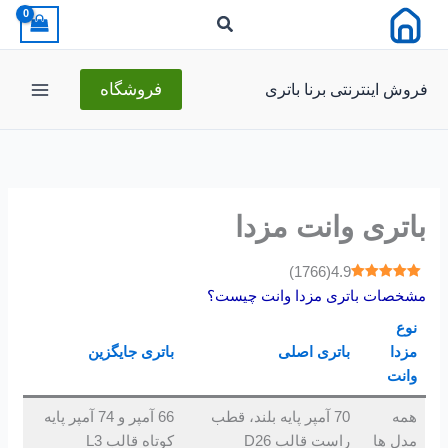
رش
ه
حتوا
فروش اینترنتی برنا باتری
فروشگاه
باتری وانت مزدا
)
1766
(
4.9
مشخصات باتری مزدا وانت چیست؟
نوع
مزدا
باتری اصلی
باتری جایگزین
وانت
همه
70 آمپر پایه بلند، قطب
66 آمپر و 74 آمپر پایه
مدل ها
راست قالب D26
کوتاه قالب L3