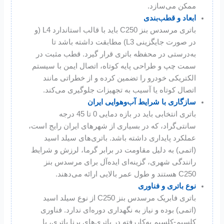
ممکن می‌سازد.
ابعاد و قطب‌بندی
باتری مرسدس بنز C250 باید با قالب استاندارد L4 (و
در صورت جایگزینی L3) مطابقت داشته باشد تا
به‌درستی در محفظه باتری قرار گیرد. قطب مثبت در
سمت چپ و طراحی پایه کوتاه، اتصال ایمن با سیستم
الکتریکی خودرو را تضمین کرده و از خطراتی مانند
اتصال کوتاه یا آسیب به تجهیزات جلوگیری می‌کند.
سازگاری با شرایط آب‌وهوایی ایران
باتری انتخابی باید در بازه دمایی 0 تا 45 درجه
سانتی‌گراد، که در بسیاری از شهرهای ایران رایج است،
عملکرد پایداری داشته باشد. باتری‌های سیلد اسید
(اتمی) به دلیل مقاومت در برابر گرما، لرزش و شرایط
رانندگی شهری، گزینه‌ای ایده‌آل برای مرسدس بنز
C250 هستند و طول عمر بالایی ارائه می‌دهند.
نوع باتری و فناوری
باتری فابریک مرسدس بنز C250 از نوع سیلد اسید
(اتمی) بوده و نیاز به نگهداری دوره‌ای ندارد. فناوری
کلسیم-کلسیم به‌کاررفته در باتری‌های برنا باتری، با