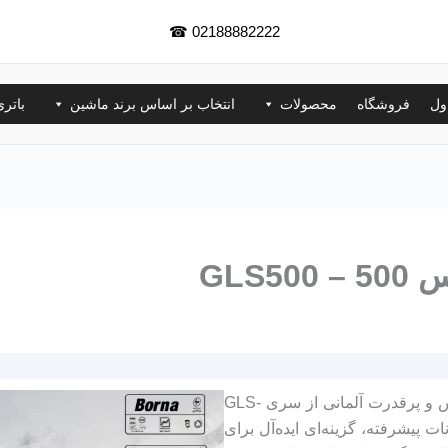
☎
02188882222
ول
فروشگاه
محصولات
انتخاب بر اساس برند ماشین
باتر
GLS
مرسدس‌بنز GLS500 یکی از خودروهای شاسی‌بلند لوکس و پرقدرت آلمانی از سری GLS-
ات پیشرفته، گزینه‌ای ایده‌آل برای