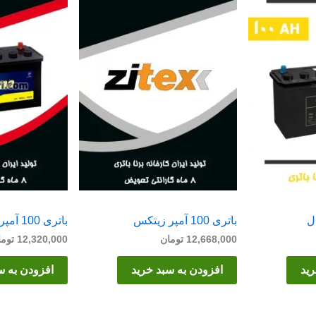
باتری 100 آمپر زیتکس
باتری 100 آمپر برنا
12,668,000
تومان
12,320,000
توما
رید
افزودن به سبد خرید
افزودن به س