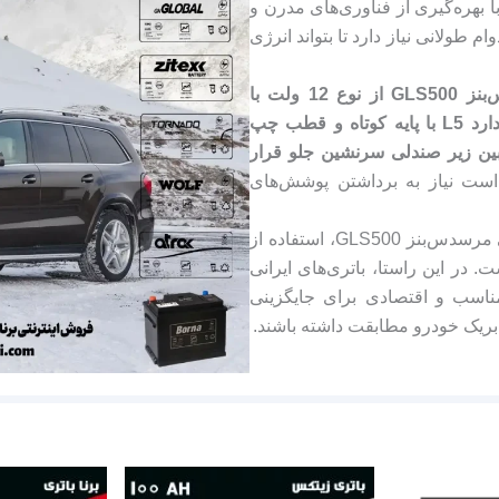
بهره‌گیری از فناوری‌های مدرن و
ام طولانی نیاز دارد تا بتواند انرژی
باتری فابریک مرسدس‌بنز GLS500 از نوع 12 ولت با
ظرفیت 100 آمپرساعت طراحی شده و در قالب استاندارد L5 با پایه کوتاه و قطب چپ
ین زیر صندلی سرنشین جلو قرار
ست نیاز به برداشتن پوشش‌های
با توجه به حساسیت بالای سامانه‌های برقی و الکترونیکی مرسدس‌بنز GLS500، استفاده از
. در این راستا، باتری‌های ایرانی
 مناسب و اقتصادی برای جایگزینی
بریک خودرو مطابقت داشته باشند.