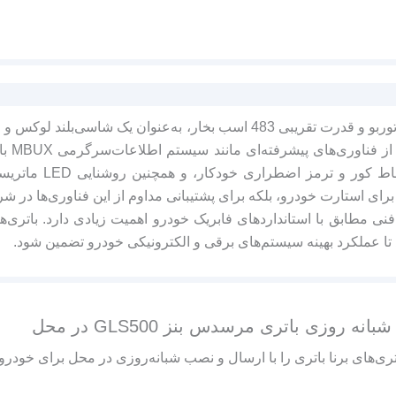
مرسدس‌بنز GLS500 با موتور بنزینی 4.0 لیتری V8 توئین‌توربو و قدرت تقریبی
پیشرفته (ADAS) شامل
ها برای استارت خودرو، بلکه برای پشتیبانی مداوم از این فناوری‌ها د
 باتری با مشخصات فنی مطابق با استانداردهای فابریک خودرو اهمیت زیادی دارد. با
روزی باتری مرسدس بنز GLS500 در محل
نا باتری را با ارسال و نصب شبانه‌روزی در محل برای خودروی مرسدس بنز S500