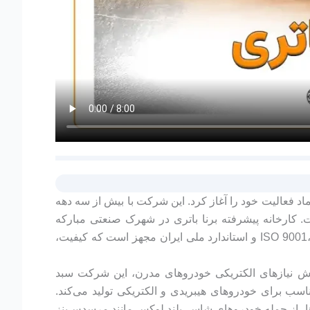
1369 با هدف تولید باتری‌های باکیفیت و قابل اعتماد فعالیت خود را آغاز کرد. این شرکت با بیش از سه دهه
ت. کارخانه پیشرفته برنا باتری در شهرک صنعتی مبارکه
اصفهان، با مساحتی بالغ بر 35 هزار متر مربع، به فناوری‌های مدرن و استانداردهای جهانی مانند ISO 9001، ISO 14001، ISO/TS 16949 و استاندارد ملی ایران مجهز است که کیفیت،
زایش نیازهای الکتریکی خودروهای مدرن، این شرکت سبد
اسب برای خودروهای هیبریدی و الکتریکی تولید می‌کند.
رفیت‌هایی از 35 تا 200 آمپرساعت، نیازهای انواع خودروها، از جمله خودروهای شاسی‌بلند لوکس مانند مرسدس‌بنز