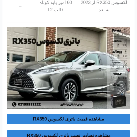
لکسوس RX350 از 2023
60 آمپر پایه کوتاه
–
به بعد
قالب L2
مشاهده قیمت باتری لکسوس RX350
مشاهده تصاویر نصب باتری لکسوس RX350