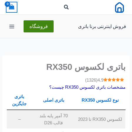
رش
ه
حتوا
فروش اینترنتی برنا باتری
فروشگاه
باتری لکسوس RX350
)
1326
(
4.9
مشخصات باتری لکسوس RX350 چیست؟
باتری
نوع لکسوس RX350
باتری اصلی
جایگزین
70 آمپر پایه بلند
لکسوس RX350 تا 2023
–
قالب D26