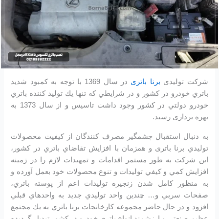
شرکت تولیدی
برنا باتری
در سال 1369 با توجه به كمبود شديد
باتري خودرو در كشور و در شرايطي كه تنها يك توليد كننده باتري
خودرو دولتي در كشور وجود داشت تاسیس و از سال 1373 به
بهره برداری رسید.
به دنبال استقبال چشمگير مصرف كنندگان از كيفيت محصولات
توليدي برنا باتری و همزمان با افزايش تقاضاي باتري در كشور،
اين شرکت به طور مستمر اقدامات و تمهيدات لازم را در زمينه
افزايش كمي و كيفي توليدات و تنوع محصولات خود بعمل آورده و
به منظور كامل شدن زنجيره توليدات اعم از پوسته باتري،
صفحات سربي و… چندين واحد توليدي جديد به واحدهاي قبلي
افزود و در حال حاضر مجموعه كارخانجات برنا باتري به يك مجتمع
عظيم صنعتي و ارزشمند انواع باتري خودرو در کشور تبديل گرديده