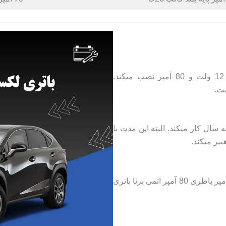
شرکت خودروسازی لکسوس بر روی RX200 باطری 12 ولت و 80 آمپر نصب میکند.
RX20 در حدود دو تا سه سال کار میکند. البته این مدت با
یر میکند.
بهترین باطری مناسب لکسوس RX200 از نظر کیفیت و آمپر باطری 80 آمپر اتمی برنا باتری