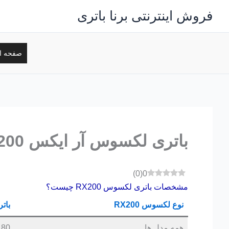
رش
فروش اینترنتی برنا باتری
ه
حتوا
صفحه ا
باتری لکسوس آر ایکس 200 – RX200
)
0
(
0
مشخصات باتری لکسوس RX200 چیست؟
نوع لکسوس RX200
بات
همه مدل ها
80 آمپر پایه بلند قالب D26