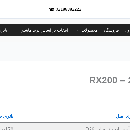
☎
02188882222
ول
فروشگاه
محصولات
انتخاب بر اساس برند ماشین
باتر
ری اصل
باتری ج
70 آمپر پایه بلند قالب D26