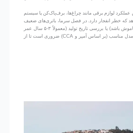
عملکرد لوازم برقی مانند چراغ‌ها، برف‌پاک‌کن یا سیستم
دهد که خطر انفجار دارد. در فصل سرما، باتری‌های ضعیف
زودتر از کار می‌افتند زیرا سرما ظرفیت شیمیایی را کاهش می‌دهد. تست ولتاژ با مولتی‌متر (باید بالای ۱۲.۶ ولت در حالت خاموش باشد) یا بررسی تاریخ تولید (معمولاً ۳-۵ سال عمر
مفید) کمک‌کننده است. نادیده گرفتن این علائم می‌تواند به آسیب دینام یا استارت منجر شود. بنابراین، تعویض به‌موقع باتری با مدل مناسب (بر اساس آمپر و CCA) ضروری است تا از