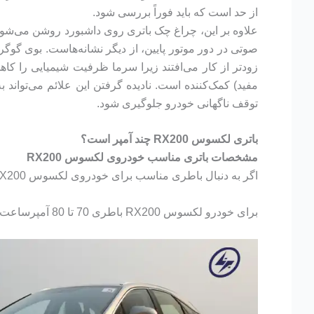
از حد است که باید فوراً بررسی شود.
علاوه بر این، چراغ چک باتری روی داشبورد روشن می‌شود ک
صوتی در دور موتور پایین، از دیگر نشانه‌هاست. بوی گوگ
توقف ناگهانی خودرو جلوگیری شود.
باتری لکسوس RX200 چند آمپر است؟
مشخصات باتری مناسب خودروی لکسوس RX200
اگر به دنبال باطری مناسب برای خودروی لکسوس RX200 هستید در ابتدا باید بدانید چه آمپری برای آن مناسب است.
برای خودرو لکسوس RX200 باطری 70 تا 80 آمپرساعت پیشنهاد میشود.