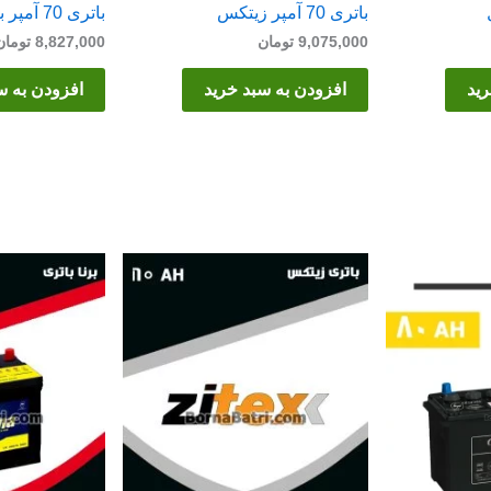
باتری 70 آمپر زیتکس
باتری 70 آمپر برنا
9,075,000
تومان
8,827,000
تومان
رید
افزودن به سبد خرید
افزودن به س