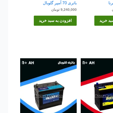
باتری 70 آمپر گلوبال
9,240,000
تومان
بد خرید
افزودن به سبد خرید