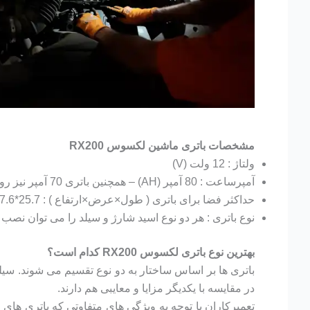
مشخصات باتری ماشین لکسوس RX200
ولتاژ : 12 ولت (V)
آمپرساعت : 80 آمپر (AH) – همچنین باتری 70 آمپر نیز روی این خودرو قابل نصب است.
حداکثر فضا برای باتری ( طول×عرض×ارتفاع ) : 25.7*17.6*22.5 سانتی متر (CM)
نوع باتری : هر دو نوع اسید شارژ و سیلد را می توان نصب 
بهترین نوع باتری لکسوس RX200 کدام است؟
باتری ها بر اساس ساختار به دو نوع تقسیم می شوند. سیلد و
در مقایسه با یکدیگر مزایا و معایبی هم دارند.
تعمیرکاران با توجه به ویژگی های متفاوتی که باتری های ا