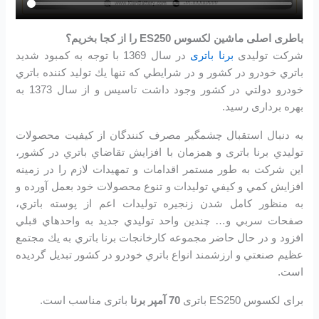
باطری اصلی ماشین لکسوس ES250 را از کجا بخریم؟
شرکت تولیدی
برنا باتری
در سال 1369 با توجه به كمبود شديد
باتري خودرو در كشور و در شرايطي كه تنها يك توليد كننده باتري
خودرو دولتي در كشور وجود داشت تاسیس و از سال 1373 به
بهره برداری رسید.
به دنبال استقبال چشمگير مصرف كنندگان از كيفيت محصولات
توليدي برنا باتری و همزمان با افزايش تقاضاي باتري در كشور،
اين شرکت به طور مستمر اقدامات و تمهيدات لازم را در زمينه
افزايش كمي و كيفي توليدات و تنوع محصولات خود بعمل آورده و
به منظور كامل شدن زنجيره توليدات اعم از پوسته باتري،
صفحات سربي و… چندين واحد توليدي جديد به واحدهاي قبلي
افزود و در حال حاضر مجموعه كارخانجات برنا باتري به يك مجتمع
عظيم صنعتي و ارزشمند انواع باتري خودرو در کشور تبديل گرديده
است.
برای لکسوس ES250 باتری
70 آمپر برنا
باتری مناسب است.