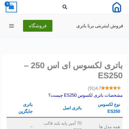
رش
ه
حتوا
فروش اینترنتی برنا باتری
فروشگاه
باتری لکسوس ای اس 250 –
ES250
)
91
(
4.7
مشخصات باتری لکسوس ES250 چیست؟
نوع لکسوس
باتری
باتری اصل
ES250
جایگزین
70 آمپر پایه بلند قالب
همه مدل ها
–