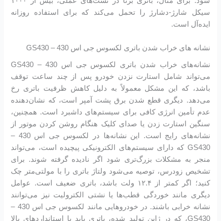
شود. برای مثال، باتری برنا در تست‌های عملی، بیش از ۱۰۰۰
سیکل شارژ-دشارژ را تحمل می‌کند که برای استفاده روزانه
ایده‌آل است.
نشانه های خراب شدن باتری لکسوس جی اس 430 – GS430
نشانه‌های خراب شدن باتری لکسوس جی اس 430 – GS430
می‌تواند شامل استارت نزدن خودرو پس از چند ساعت توقف
باشد، که این مشکل معمولاً به دلیل کاهش ظرفیت باتری رخ
می‌دهد. دیگری قطع شدن برق پشت آمپر است، که نشان‌دهنده
عدم تأمین انرژی کافی برای سیستم‌های داشبرد است. همچنین،
سنگین استارت زدن یا صدای کلیک هنگام روشن کردن موتور از
نشانه‌های رایج است. این نشانه‌ها در لکسوس جی اس 430 –
GS430 که دارای سیستم‌های الکترونیکی پیچیده است، می‌تواند
منجر به مشکلات بزرگ‌تری شود اگر نادیده گرفته شوند. برای
تشخیص زودرس، توصیه می‌شود ولتاژ باتری را با مولتی‌متر چک
کنید؛ اگر کمتر از ۱۲.۴ ولت باشد، باتری ضعیف است. عوامل
دیگری مانند خوردگی قطب‌ها یا نشتی الکترولیت نیز می‌توانند
نشانه خرابی باشند. در خودروهایی مانند لکسوس جی اس 430 –
GS430، که در ژاپن تولید شده، باتری باید با استانداردهای بالا