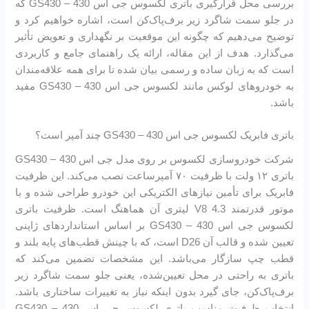
بررسی محل قرارگیری باتری لکسوس جی اس 430 – GS430 که
در جلو سمت شاگرد زیر برف‌پاک‌کن است، اشاره خواهیم کرد و
توضیح می‌دهیم که چگونه این موقعیت بر نگهداری و تعویض تأثیر
می‌گذارد. هدف از این مقاله، ارائه یک راهنمای جامع و کاربردی
است که به زبان ساده و رسمی بیان شده تا برای همه علاقه‌مندان
به خودروهای لوکس مانند لکسوس جی اس 430 – GS430 مفید
باشد.
باتری فابریک لکسوس جی اس 430 – GS430 چند آمپر است؟
شرکت خودروسازی لکسوس بر روی مدل جی اس 430 – GS430
باتری ۱۲ ولت با ظرفیت ۷۰ آمپرساعت نصب می‌کند. این ظرفیت
فابریک برای تأمین نیازهای الکتریکی این خودرو طراحی شده و با
موتور قدرتمند V8 4.3 لیتری آن هماهنگ است. ظرفیت باتری
لکسوس جی اس 430 – GS430 بر اساس استانداردهای ژاپنی
تعیین شده و قالب آن D26 است، که با چینش قطب‌های پایه بلند و
قطب چپ سازگار می‌باشد. این مشخصات تضمین می‌کند که
باتری به راحتی در محل تعیین‌شده، یعنی جلو سمت شاگرد زیر
برف‌پاک‌کن، جای گیرد بدون اینکه نیاز به تغییرات ساختاری باشد.
انتخاب ظرفیت مناسب باتری لکسوس جی اس 430 – GS430