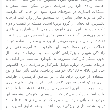
اهمیت زیادی دارد زیرا ظرفیت پایین‌تر ممکن است منجر به
مشکلات استارت در صبح‌های سرد شود، در حالی که ظرفیت
بالاتر می‌تواند فشار بیشتری به سیستم شارژ وارد کند. کارخانه
لکسوس، که بخشی از گروه تویوتا است، همیشه بر کیفیت و دوام
تأکید دارد، بنابراین باتری فابریک این مدل با استانداردهای بالایی
تولید می‌شود. اگر قصد تعویض باتری لکسوس جی اس 430 –
GS430 را دارید، توصیه می‌شود از برندهای معتبر استفاده کنید تا
عملکرد خودرو حفظ شود. این ظرفیت ۷۰ آمپرساعتی برای
رانندگی شهری و بزرگراهی کافی است و می‌تواند تا چند سال
بدون مشکل کار کند، مشروط به نگهداری مناسب. در ادامه، به
جزئیات بیشتری درباره عوامل تأثیرگذار بر ظرفیت باتری لکسوس
جی اس 430 – GS430 خواهیم پرداخت، مانند تأثیر دما و نوع
استفاده از خودرو. برای مثال، در مناطق گرمسیری، ظرفیت
باتری ممکن است سریع‌تر کاهش یابد، بنابراین چک منظم ضروری
است. همچنین، باتری لکسوس جی اس 430 – GS430 با ولتاژ ۱۲
ولت استاندارد کار می‌کند که با سیستم الکتریکی پیشرفته این
خودرو همخوانی دارد. این خودرو که در سال‌های ۲۰۰۵ تا ۲۰۰۷
تولید شده، دارای ویژگی‌هایی مانند سیستم تعلیق اسپورت و