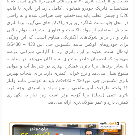
کیفیت و ظرفیت، باتری ۷۰ آمپرساعتی اتمی برنا باتری است که با
مشخصات فابریک خودرو همخوانی کامل دارد. این باتری با قالب
D26 و چینش قطب پایه بلند-قطب چپ طراحی شده و به راحتی
در محل جلو سمت شاگرد زیر برف‌پاک‌کن جای می‌گیرد. برنا باتری
به دلیل استفاده از مواد باکیفیت و فناوری پیشرفته، دوام بالایی
دارد و در برابر شوک‌های الکتریکی مقاوم است، که این ویژگی
برای خودروهای لوکس مانند لکسوس جی اس 430 – GS430
ایده‌آل است. علاوه بر این، باتری برنا با گارانتی شرکتی عرضه
می‌شود که اطمینان خاطر بیشتری به مالکان می‌دهد. در مقایسه
با سایر برندها، برنا باتری عملکرد بهتری در شرایط آب و هوایی
متنوع نشان می‌دهد و نرخ خرابی کمتری دارد. برای انتخاب بهترین
باتری لکسوس جی اس 430 – GS430، باید به عواملی مانند ولتاژ
۱۲ ولت، ظرفیت آمپرساعتی و نوع سیلد یا اسیدی توجه کرد.
باتری اتمی (سیلد) برنا گزینه برتر است زیرا نیاز به نگهداری
کمتری دارد و عمر طولانی‌تری ارائه می‌دهد.