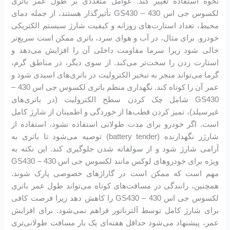
نحوه استفاده تغییر کند. عوامل متعددی بر طول عمر باتری
لکسوس جی اس 430 – GS430 تأثیرگذار هستند، از جمله دمای
محیط، تعداد استارت‌های روزانه و کیفیت شارژ سیستم الکتریکی
خودرو. برای مثال، در آب و هوای سرد، باتری ممکن است سریع‌تر
خالی شود زیرا سرما مقاومت داخلی آن را افزایش می‌دهد و
استارت زدن را سخت‌تر می‌کند. از سوی دیگر، در مناطق گرم،
گرما می‌تواند منجر به تبخیر الکترولیت در باتری‌های اسیدی شود و
عمر آن را کوتاه کند. نگهداری منظم باتری لکسوس جی اس 430 –
GS430 شامل چک کردن سطح الکترولیت (در باتری‌های
غیرسیلد)، تمیز کردن قطب‌ها از خوردگی و اطمینان از شارژ کامل
است. اگر خودرو برای مدت طولانی استفاده نشود، استفاده از
شارژر نگهدارنده (battery tender) توصیه می‌شود تا باتری به
آرامی شارژ شود و از سولفاته شدن جلوگیری کند. این نکته به
ویژه برای خودروهای لوکس مانند لکسوس جی اس 430 – GS430
مهم است که ممکن است در گاراژهای خصوصی پارک شوند.
همچنین، رانندگی در مسافت‌های کوتاه می‌تواند طول عمر باتری
لکسوس جی اس 430 – GS430 را کاهش دهد زیرا فرصت کافی
برای شارژ کامل توسط آلترناتور فراهم نمی‌شود. برای افزایش
عمر، پیشنهاد می‌شود حداقل هفته‌ای یک بار مسافت طولانی‌تری