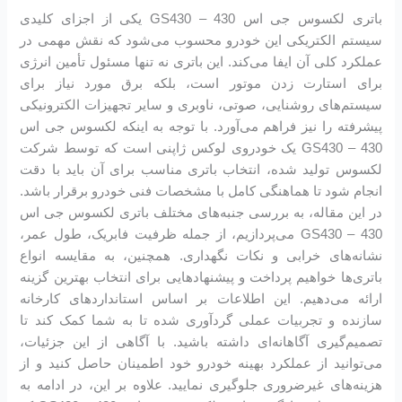
باتری لکسوس جی اس 430 – GS430 یکی از اجزای کلیدی
سیستم الکتریکی این خودرو محسوب می‌شود که نقش مهمی در
عملکرد کلی آن ایفا می‌کند. این باتری نه تنها مسئول تأمین انرژی
برای استارت زدن موتور است، بلکه برق مورد نیاز برای
سیستم‌های روشنایی، صوتی، ناوبری و سایر تجهیزات الکترونیکی
پیشرفته را نیز فراهم می‌آورد. با توجه به اینکه لکسوس جی اس
430 – GS430 یک خودروی لوکس ژاپنی است که توسط شرکت
لکسوس تولید شده، انتخاب باتری مناسب برای آن باید با دقت
انجام شود تا هماهنگی کامل با مشخصات فنی خودرو برقرار باشد.
در این مقاله، به بررسی جنبه‌های مختلف باتری لکسوس جی اس
430 – GS430 می‌پردازیم، از جمله ظرفیت فابریک، طول عمر،
نشانه‌های خرابی و نکات نگهداری. همچنین، به مقایسه انواع
باتری‌ها خواهیم پرداخت و پیشنهادهایی برای انتخاب بهترین گزینه
ارائه می‌دهیم. این اطلاعات بر اساس استانداردهای کارخانه
سازنده و تجربیات عملی گردآوری شده تا به شما کمک کند تا
تصمیم‌گیری آگاهانه‌ای داشته باشید. با آگاهی از این جزئیات،
می‌توانید از عملکرد بهینه خودرو خود اطمینان حاصل کنید و از
هزینه‌های غیرضروری جلوگیری نمایید. علاوه بر این، در ادامه به