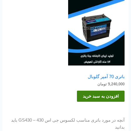
باتری 70 آمپر گلوبال
9,240,000
تومان
افزودن به سبد خرید
آنچه در مورد باتری مناسب لکسوس جی اس 430 – GS430 باید
بدانید