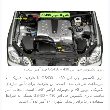
باتری لکسوس جی اس 430 – GS430 چند آمپر است؟
باتری لکسوس جی اس 430 – GS430 با ظرفیت فابریک ۷۰
آمپرساعت طراحی شده است. این ظرفیت برای تأمین نیازهای
الکتریکی موتور V8 و تجهیزات لوکس کافی است. انتخاب آمپر
مناسب باتری لکسوس جی اس 430 – GS430 بستگی به شرایط
استفاده دارد؛ برای رانندگی شهری، ۷۰ آمپر ایده‌آل است.