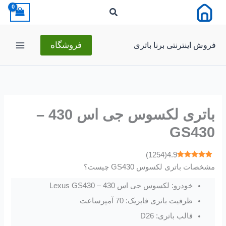
رش
ه
حتوا
فروش اینترنتی برنا باتری
فروشگاه
باتری لکسوس جی اس 430 –
GS430
)
1254
(
4.9
مشخصات باتری لکسوس GS430 چیست؟
خودرو: لکسوس جی اس 430 – Lexus GS430
ظرفیت باتری فابریک: 70 آمپرساعت
قالب باتری: D26