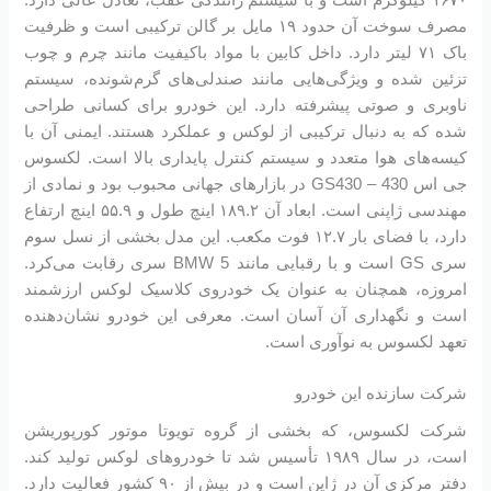
مصرف سوخت آن حدود ۱۹ مایل بر گالن ترکیبی است و ظرفیت
باک ۷۱ لیتر دارد. داخل کابین با مواد باکیفیت مانند چرم و چوب
تزئین شده و ویژگی‌هایی مانند صندلی‌های گرم‌شونده، سیستم
ناوبری و صوتی پیشرفته دارد. این خودرو برای کسانی طراحی
شده که به دنبال ترکیبی از لوکس و عملکرد هستند. ایمنی آن با
کیسه‌های هوا متعدد و سیستم کنترل پایداری بالا است. لکسوس
جی اس 430 – GS430 در بازارهای جهانی محبوب بود و نمادی از
مهندسی ژاپنی است. ابعاد آن ۱۸۹.۲ اینچ طول و ۵۵.۹ اینچ ارتفاع
دارد، با فضای بار ۱۲.۷ فوت مکعب. این مدل بخشی از نسل سوم
سری GS است و با رقبایی مانند BMW 5 سری رقابت می‌کرد.
امروزه، همچنان به عنوان یک خودروی کلاسیک لوکس ارزشمند
است و نگهداری آن آسان است. معرفی این خودرو نشان‌دهنده
تعهد لکسوس به نوآوری است.
شرکت سازنده این خودرو
شرکت لکسوس، که بخشی از گروه تویوتا موتور کورپوریشن
است، در سال ۱۹۸۹ تأسیس شد تا خودروهای لوکس تولید کند.
دفتر مرکزی آن در ژاپن است و در بیش از ۹۰ کشور فعالیت دارد.