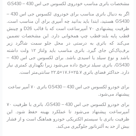
مشخصات باتری مناسب خودروی لکسوس جی اس 430 – GS430
اگر به دنبال باتری مناسب برای خودروی لکسوس جی اس 430 –
GS430 هستید، ابتدا باید بدانید چه آمپری برای آن مناسب است.
ظرفیت پیشنهادی ۷۰ آمپرساعت است که با قالب D26 و چینش
قطب پایه بلند-قطب چپ همخوانی دارد. این مشخصات تضمین
می‌کند که باتری به درستی در محل جلو سمت شاگرد زیر
برف‌پاک‌کن جای گیرد. باتری مناسب باید ولتاژ ۱۲ ولت داشته
باشد و نوع سیلد یا اسیدی باشد. برای لکسوس جی اس 430 –
GS430، باتری سیلد ترجیح داده می‌شود زیرا نگهداری کمتری نیاز
دارد. حداکثر فضای باتری ۲۵.۷×۱۷.۶×۲۲.۵ سانتی‌متر است.
برای خودرو لکسوس جی اس 430 – GS430 باتری ۷۰ آمپر ساعت
پیشنهاد می‌شود.
برای خودرو لکسوس جی اس 430 – GS430، باتری با ظرفیت ۷۰
آمپرساعت پیشنهاد می‌شود تا عملکرد بهینه حفظ شود. این
ظرفیت باتری با سیستم الکتریکی خودرو هماهنگ است و از فشار
بیش از حد به آلترناتور جلوگیری می‌کند.