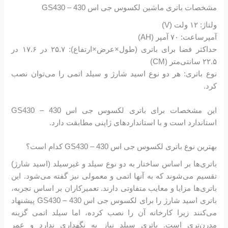
مشخصات باتری ماشین لکسوس جی اس 430 – GS430
ولتاژ: ۱۲ ولت (V)
آمپرساعت: ۷۰ آمپر (AH)
حداکثر فضا برای باتری (طول×عرض×ارتفاع): ۲۵.۷ در ۱۷.۶ در
۲۲.۵ سانتی‌متر (CM)
نوع باتری: هر دو نوع اسید شارژ و سیلد اتمی را می‌توان نصب
کرد.
این مشخصات برای باتری لکسوس جی اس 430 – GS430
استاندارد است و با استانداردهای ژاپنی مطابقت دارد.
بهترین نوع باتری لکسوس جی اس 430 – GS430 کدام است؟
باتری‌ها بر اساس ساختار به دو نوع سیلد و غیرسیلد (اسید شارژ)
تقسیم می‌شوند که به آنها اتمی و معمولی نیز گفته می‌شود. این
باتری‌ها مزایا و معایب متفاوتی دارند. تعمیرکاران بر اساس تجربه،
باتری اسید شارژ را برای لکسوس جی اس 430 – GS430 پیشنهاد
می‌کنند زیرا کارخانه آن را نصب کرده، اما سیلد اتمی گزینه
مدرن‌تری است. باتری سیلد نیاز به نگهداری ندارد و عمر