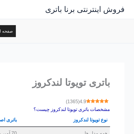
رش
فروش اینترنتی برنا باتری
ه
حتوا
صفحه ا
باتری تویوتا لندکروز
)
1365
(
4.9
مشخصات باتری تویوتا لندکروز چیست؟
نوع تویوتا لندکروز
باتری اص
همه مدل ها
70 آمپر پایه بلند قالب D26