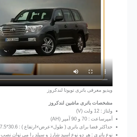
ویدیو معرفی باتری تویوتا لندکروز
مشخصات باتری ماشین لندکروز
ولتاژ : 12 ولت (V)
آمپرساعت : 70 و 90 آمپر (AH)
حداکثر فضا برای باتری ( طول×عرض×ارتفاع ) : 30.6*17.5*22.5 سانتی متر (CM)
نوع باتری : هر دو نوع اسید شارژ و سیلد را می توان نصب 