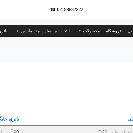
☎
02188882222
ول
فروشگاه
محصولات
انتخاب بر اساس برند ماشین
باتر
لی
باتری جایگ
90 آمپر پایه بلند قالب D31