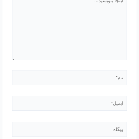
بنویسید…
نام*
ایمیل*
وبگاه