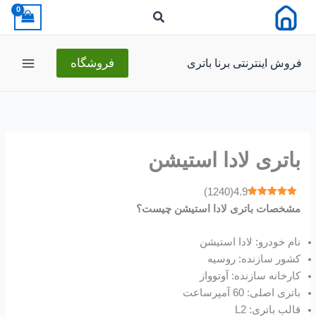
رش
ه
حتوا
فروش اینترنتی برنا باتری
فروشگاه
باتری لادا استیشن
)
1240
(
4.9
مشخصات باتری لادا استیشن چیست؟
نام خودرو: لادا استیشن
کشور سازنده: روسیه
کارخانه سازنده: آوتوواز
باتری اصلی: 60 آمپرساعت
قالب باتری: L2