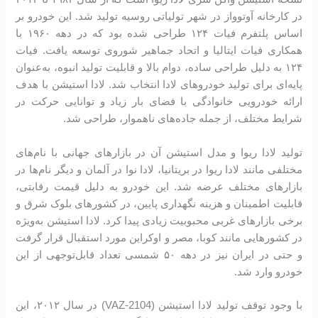
در کارخانه آوتوواز در شهر تولیاتی روسیه تولید شد. این خودرو بر
اساس پلتفرم فیات ۱۲۴ طراحی شده بود که در دهه ۱۹۶۰ با
همکاری فیات ایتالیا و اتحاد جماهیر شوروی توسعه یافت. فیات
۱۲۴ به دلیل طراحی ساده، دوام بالا و قابلیت تولید انبوه، به‌عنوان
پایه‌ای برای تولید خودروهای لادا انتخاب شد. لادا استیشن با هدف
ارائه خودرویی خانوادگی با فضای بار زیاد و توانایی حرکت در
شرایط مختلف، از جمله جاده‌های ناهموار، طراحی شد.
تولید لادا ریوا و مدل استیشن آن در بازارهای جهانی با نام‌های
مختلفی مانند لادا ریوا در بریتانیا، لادا نوا در آلمان و دیگر نام‌ها در
بازارهای مختلف عرضه شد. این خودرو به دلیل قیمت رقابتی،
قابلیت اطمینان و هزینه نگهداری پایین، در کشورهای بلوک شرق و
برخی بازارهای غربی محبوبیت زیادی پیدا کرد. لادا استیشن به‌ویژه
در کشورهایی مانند کوبا، مصر و اوکراین مورد استقبال قرار گرفت
و حتی در ایران نیز در دهه ۵۰ شمسی تعداد قابل‌توجهی از این
خودرو وارد شد.
با وجود توقف تولید لادا استیشن (VAZ-2104) در سال ۲۰۱۲، این