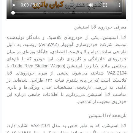
معرفی خودروی لادا استیشن
لادا استیشن، یکی از خودروهای کلاسیک و ماندگار تولیدشده
توسط شرکت خودروسازی آوتوواز (AvtoVAZ) روسیه، به دلیل
طراحی ساده، دوام بالا و قیمت اقتصادی، جایگاه ویژه‌ای در میان
خودروهای خانوادگی و کاربردی دارد. این خودرو که با نام‌های
مختلفی مانند لادا ریوا استیشن (Lada Riva Station Wagon) یا
VAZ-2104 شناخته می‌شود، بخشی از سری خودروهای لادا
کلاسیک است که بر پایه پلتفرم فیات ۱۲۴ طراحی شده‌اند. در
ادامه، به بررسی تاریخچه، مشخصات فنی، ویژگی‌ها و باتری
مناسب لادا استیشن می‌پردازیم تا اطلاعات جامعی درباره این
خودروی محبوب ارائه دهیم.
تاریخچه لادا استیشن
لادا استیشن، که به طور خاص به مدل VAZ-2104 اشاره دارد،
نسخه استیشن واگن سری لادا ریوا است که از سال ۱۹۸۴ تا ۲۰۱۲