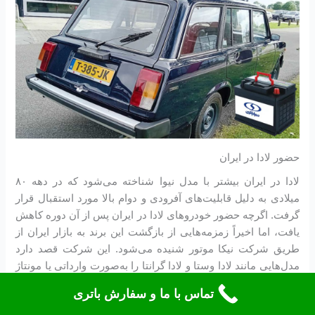
حضور لادا در ایران
لادا در ایران بیشتر با مدل نیوا شناخته می‌شود که در دهه ۸۰
میلادی به دلیل قابلیت‌های آفرودی و دوام بالا مورد استقبال قرار
گرفت. اگرچه حضور خودروهای لادا در ایران پس از آن دوره کاهش
یافت، اما اخیراً زمزمه‌هایی از بازگشت این برند به بازار ایران از
طریق شرکت نیکا موتور شنیده می‌شود. این شرکت قصد دارد
مدل‌هایی مانند لادا وستا و لادا گرانتا را به‌صورت وارداتی یا مونتاژ
در ایران عرضه کند، اما هنوز اطلاعات دقیقی درباره عرضه لادا
تماس با ما و سفارش باتری
استیشن (VAZ-2104) در دست نیست.