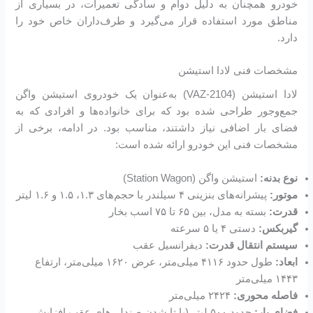
خودرو همچنان به دلیل دوام و سادگی تعمیرات، در بسیاری از
مناطق مورد استفاده قرار می‌گیرد و طرف‌داران خاص خود را
دارد.
مشخصات فنی لادا استیشن
لادا استیشن (VAZ-2104) به‌عنوان یک خودروی استیشن واگن
جمع‌وجور طراحی شده بود که برای خانواده‌ها و افرادی که به
فضای بار اضافی نیاز داشتند، مناسب بود. در ادامه، برخی از
مشخصات فنی این خودرو ارائه شده است:
نوع بدنه:
استیشن واگن (Station Wagon)
موتور:
پیشرانه‌های بنزینی ۴ سیلندر با حجم‌های ۱.۳، ۱.۵ و ۱.۶ لیتر
قدرت:
بسته به مدل، بین ۶۵ تا ۷۵ اسب بخار
گیربکس:
دستی ۴ یا ۵ سرعته
سیستم انتقال قدرت:
دیفرانسیل عقب
ابعاد:
طول حدود ۴۱۱۶ میلی‌متر، عرض ۱۶۲۰ میلی‌متر، ارتفاع
۱۴۴۳ میلی‌متر
فاصله محوری:
۲۴۲۴ میلی‌متر
فضای بار:
حدود ۵۰۰ لیتر (با تا شدن صندلی‌های عقب افزایش