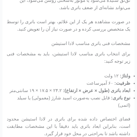
تق‌تق شنیده می‌شود یا موتور به‌سختی روشن می‌شود، این
می‌تواند نشانه‌ای از ضعف باتری باشد.
در صورت مشاهده هر یک از این علائم، بهتر است باتری را توسط
یک متخصص بررسی کرده و در صورت نیاز آن را تعویض کنید.
مشخصات فنی باتری مناسب لادا استیشن
برای انتخاب باتری مناسب لادا استیشن، باید به مشخصات فنی
زیر توجه کنید:
ولتاژ:
۱۲ ولت
ظرفیت:
۶۰ آمپرساعت
ابعاد باتری (طول × عرض × ارتفاع):
۲۴.۲ × ۱۷.۵ × ۱۹ سانتی‌متر
نوع باتری:
قابل نصب به‌صورت اسید شارژ (معمولی) یا سیلد
(اتمی)
فضای اختصاص داده شده برای باتری در لادا استیشن محدود
است، بنابراین ابعاد باتری باید دقیقاً با این مشخصات مطابقت
داشته باشد تا به‌راحتی در محل خود قرار گیرد.