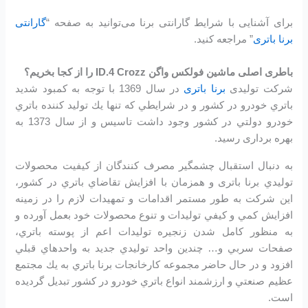
برای آشنایی با شرایط گارانتی برنا می‌توانید به صفحه “
گارانتی
برنا باتری
” مراجعه کنید.
باطری اصلی ماشین فولکس واگن ID.4 Crozz را از کجا بخریم؟
شرکت تولیدی
برنا باتری
در سال 1369 با توجه به كمبود شديد
باتري خودرو در كشور و در شرايطي كه تنها يك توليد كننده باتري
خودرو دولتي در كشور وجود داشت تاسیس و از سال 1373 به
بهره برداری رسید.
به دنبال استقبال چشمگير مصرف كنندگان از كيفيت محصولات
توليدي برنا باتری و همزمان با افزايش تقاضاي باتري در كشور،
اين شرکت به طور مستمر اقدامات و تمهيدات لازم را در زمينه
افزايش كمي و كيفي توليدات و تنوع محصولات خود بعمل آورده و
به منظور كامل شدن زنجيره توليدات اعم از پوسته باتري،
صفحات سربي و… چندين واحد توليدي جديد به واحدهاي قبلي
افزود و در حال حاضر مجموعه كارخانجات برنا باتري به يك مجتمع
عظيم صنعتي و ارزشمند انواع باتري خودرو در کشور تبديل گرديده
است.