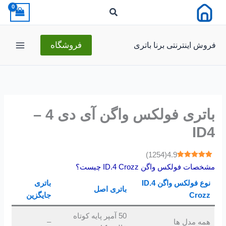
رش
ه
حتوا
فروش اینترنتی برنا باتری
فروشگاه
باتری فولکس واگن آی دی 4 –
ID4
)
1254
(
4.9
مشخصات فولکس واگن ID.4 Crozz چیست؟
نوع فولکس واگن ID.4
باتری
باتری اصل
Crozz
جایگزین
50 آمپر پایه کوتاه
همه مدل ها
–