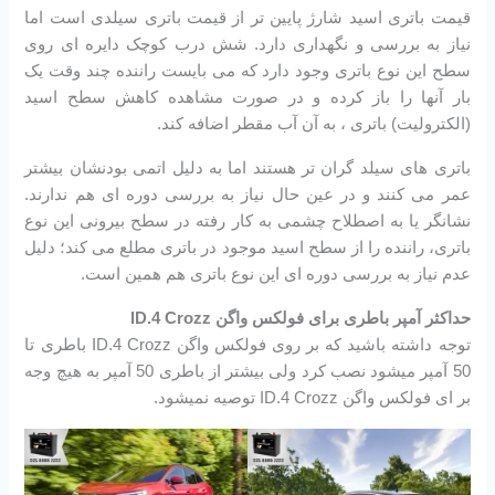
قیمت باتری اسید شارژ پایین تر از قیمت باتری سیلدی است اما
نیاز به بررسی و نگهداری دارد. شش درب کوچک دایره ای روی
سطح این نوع باتری وجود دارد که می بایست راننده چند وقت یک
بار آنها را باز کرده و در صورت مشاهده کاهش سطح اسید
(الکترولیت) باتری ، به آن آب مقطر اضافه کند.
باتری های سیلد گران تر هستند اما به دلیل اتمی بودنشان بیشتر
عمر می کنند و در عین حال نیاز به بررسی دوره ای هم ندارند.
نشانگر یا به اصطلاح چشمی به کار رفته در سطح بیرونی این نوع
باتری، راننده را از سطح اسید موجود در باتری مطلع می کند؛ دلیل
عدم نیاز به بررسی دوره ای این نوع باتری هم همین است.
حداکثر آمپر باطری برای فولکس واگن ID.4 Crozz
توجه داشته باشید که بر روی فولکس واگن ID.4 Crozz باطری تا
50 آمپر میشود نصب کرد ولی بیشتر از باطری 50 آمپر به هیچ وجه
بر ای فولکس واگن ID.4 Crozz توصیه نمیشود.