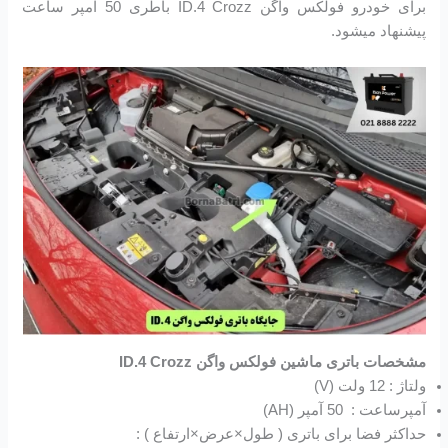
برای خودرو فولکس واگن ID.4 Crozz باطری 50 آمپر ساعت
پیشنهاد میشود.
مشخصات باتری ماشین فولکس واگن ID.4 Crozz
ولتاژ : 12 ولت (V)
آمپرساعت : 50 آمپر (AH)
حداکثر فضا برای باتری ( طول×عرض×ارتفاع ) :