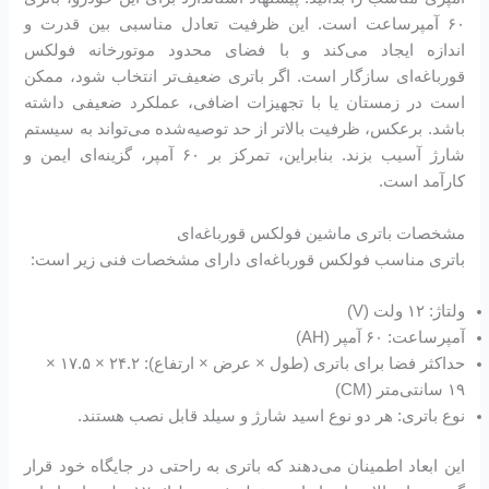
۶۰ آمپرساعت است. این ظرفیت تعادل مناسبی بین قدرت و
اندازه ایجاد می‌کند و با فضای محدود موتورخانه فولکس
قورباغه‌ای سازگار است. اگر باتری ضعیف‌تر انتخاب شود، ممکن
است در زمستان یا با تجهیزات اضافی، عملکرد ضعیفی داشته
باشد. برعکس، ظرفیت بالاتر از حد توصیه‌شده می‌تواند به سیستم
شارژ آسیب بزند. بنابراین، تمرکز بر ۶۰ آمپر، گزینه‌ای ایمن و
کارآمد است.
مشخصات باتری ماشین فولکس قورباغه‌ای
باتری مناسب فولکس قورباغه‌ای دارای مشخصات فنی زیر است:
ولتاژ: ۱۲ ولت (V)
آمپرساعت: ۶۰ آمپر (AH)
حداکثر فضا برای باتری (طول × عرض × ارتفاع): ۲۴.۲ × ۱۷.۵ ×
۱۹ سانتی‌متر (CM)
نوع باتری: هر دو نوع اسید شارژ و سیلد قابل نصب هستند.
این ابعاد اطمینان می‌دهند که باتری به راحتی در جایگاه خود قرار