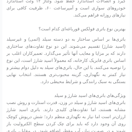
گیرد و اتصالات استاندارد حفظ شود. ولتاژ ۱۲ ولت استاندارد
خودروهای سواری است و آمپرساعت ۶۰، ظرفیت کافی برای
نیازهای روزانه فراهم می‌کند.
بهترین نوع باتری فولکس قورباغه‌ای کدام است؟
باتری‌ها بر اساس ساختار به دو دسته سیلد (اتمی) و غیرسیلد
(اسید شارژ) تقسیم می‌شوند. این دو نوع تفاوت‌های ساختاری
دارند که بر مزایا و معایب آنها تأثیر می‌گذارد. تعمیرکاران اغلب بر
اساس باتری فابریک کارخانه، که معمولاً اسید شارژ است، این نوع
را توصیه می‌کنند. با این حال، باتری‌های سیلد به دلیل دوام بیشتر و
نیاز کمتر به نگهداری، گزینه محبوب‌تری هستند. انتخاب نهایی
بستگی به سبک رانندگی و شرایط محیطی دارد.
ویژگی‌های باتری‌های اسید شارژ و سیلد
باتری‌های اسید شارژ و سیلد در وزن، قدرت استارت و روش نصب
مشابه هستند، اما تفاوت‌های کلیدی دارند. باتری اسید شارژ
ارزان‌تر است اما نیاز به نگهداری منظم دارد؛ شش درپوش کوچک
روی آن وجود دارد که باید برای چک کردن سطح الکترولیت باز
شوند و در صورت نیاز، آب مقطر اضافه شود. در مقابل، باتری