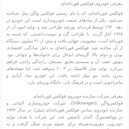
معرفی خودروی فولکس قورباغه‌ای
فولکس قورباغه‌ای، که با نام رسمی فولکس واگن بیتل شناخته
می‌شود، یکی از نمادهای صنعت خودروسازی است. این خودرو در
دهه ۱۹۳۰ توسط فردیناند پورشه طراحی شد و تولید انبوه آن از
۱۹۳۸ آغاز گردید. با طراحی گرد و دوست‌داشتنی، که شبیه به
قورباغه است، محبوبیت جهانی یافت و بیش از ۲۱ میلیون دستگاه
از آن ساخته شد. فولکس قورباغه‌ای به دلیل سادگی، اقتصادی
بودن و دوام بالا، گزینه‌ای ایدئال برای خانواده‌ها و جوانان بود.
موتور عقب آن و سیستم تعلیق مستقل، رانندگی راحتی فراهم
می‌کرد. تولید مدل کلاسیک در ۲۰۰۳ متوقف شد، اما نسخه‌های
مدرن مانند نیو بیتل ادامه یافت. این خودرو نماد آزادی و
ماجراجویی است و در فرهنگ پاپ، جایگاه ویژه‌ای دارد.
معرفی شرکت سازنده خودروی فولکس قورباغه‌ای
فولکس‌واگن (Volkswagen)، شرکت خودروسازی آلمانی و
سازنده خودروی نمادین فولکس قورباغه‌ای (بیتل)، در سال ۱۹۳۷
در وولفسبورگ آلمان تأسیس شد. این شرکت با هدف تولید
خودرویی مقرون‌به‌صرفه برای عموم مردم شکل گرفت و به