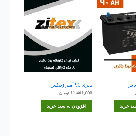
باتری 90 آمپر زیتکس
11,401,000
تومان
بد خرید
افزودن به سبد خرید