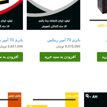
باتری 70 آمپر زیتکس
باتری 70 آمپر برنا
9,075,000
تومان
8,827,000
تومان
رید
افزودن به سبد خرید
افزودن به س