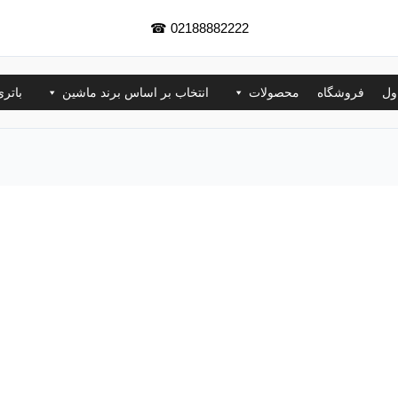
☎
02188882222
ول
فروشگاه
محصولات
انتخاب بر اساس برند ماشین
باتر