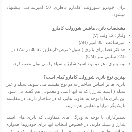
برای خودرو شورولت کامارو باطری 90 آمپرساعت پیشنهاد
میشود.
مشخصات باتری ماشین شورولت کامارو
ولتاژ : 12 ولت (V)
آمپرساعت : 90 آمپر (AH)
حداکثر فضا برای باتری ( طول×عرض×ارتفاع ) : 30.6
در 17.5 در
22.5 سانتی متر (CM)
نوع باتری : هر دو نوع اسید شارژ و سیلد را می توان نصب کرد.
بهترین نوع باتری شورولت کامارو کدام است؟
باتری ها بر اساس ساختار به دو نوع تقسیم می شوند. سیلد و غیر
سیلد ( اسید شارژ ) که به آنها اتمی و معمولی هم گفته می شود.
این باتری ها با توجه به تفاوت هایی که در ساختار دارند، در مقایسه
با یکدیگر مزایا و معایبی هم دارند.
تعمیرکاران با توجه به ویژگی های متفاوتی که باتری های اسید
شارژ و سیلد دارند، در خصوص انتخاب آنها برای خودروها همواره
اختلاف نظرهایی داشته اند. برخی از آنها با توجه به این که شرکت