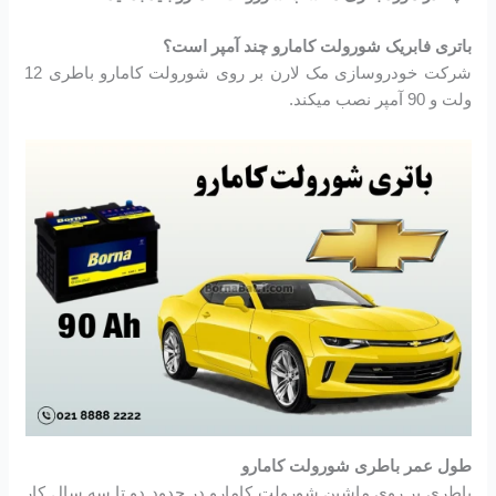
باتری فابریک شورولت کامارو چند آمپر است؟
شرکت خودروسازی مک لارن بر روی شورولت کامارو باطری 12
ولت و 90 آمپر نصب میکند.
طول عمر باطری شورولت کامارو
باطری بر روی ماشین شورولت کامارو در حدود دو تا سه سال کار