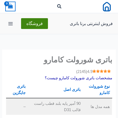
رش
ه
حتوا
فروش اینترنتی برنا باتری
فروشگاه
باتری شورولت کامارو
)
2145
(
4.9
مشخصات باتری شورولت کامارو چیست؟
نوع شورولت
باتری
باتری اصل
کامارو
جایگزین
90 آمپر پایه بلند قطب راست
همه مدل ها
–
قالب D31