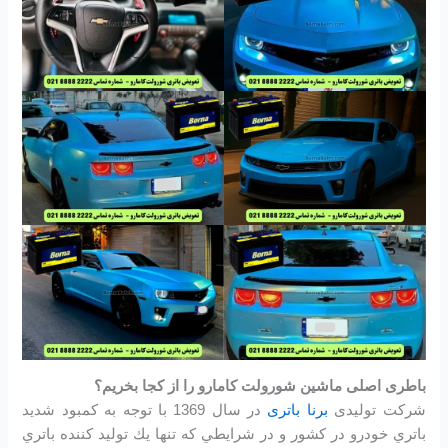
باطری اصلی ماشین شورولت کامارو را از کجا بخریم؟
شرکت تولیدی
برنا باتری
در سال 1369 با توجه به كمبود شديد
باتري خودرو در كشور و در شرايطي كه تنها يك توليد كننده باتري