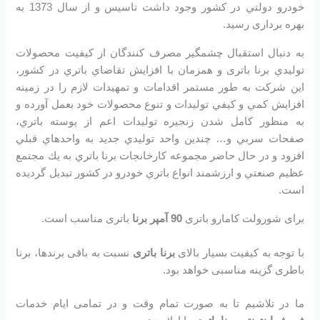
خودرو دولتي در كشور وجود داشت تاسیس و از سال 1373 به
بهره برداری رسید.
به دنبال استقبال چشمگير مصرف كنندگان از كيفيت محصولات
توليدي برنا باتری و همزمان با افزايش تقاضاي باتري در كشور،
اين شرکت به طور مستمر اقدامات و تمهيدات لازم را در زمينه
افزايش كمي و كيفي توليدات و تنوع محصولات خود بعمل آورده و
به منظور كامل شدن زنجيره توليدات اعم از پوسته باتري،
صفحات سربي و… چندين واحد توليدي جديد به واحدهاي قبلي
افزود و در حال حاضر مجموعه كارخانجات برنا باتري به يك مجتمع
عظيم صنعتي و ارزشمند انواع باتري خودرو در کشور تبديل گرديده
است.
برای شورولت کامارو باتری
90 آمپر برنا
باتری مناسب است.
با توجه به کیفیت بسیار بالای
برنا باتری
نسبت به باقی برندها، برنا
باطری گزینه مناسبی خواهد بود.
ما در تلاشیم تا به صورت تمام وقت و در تمامی ایام خدمات