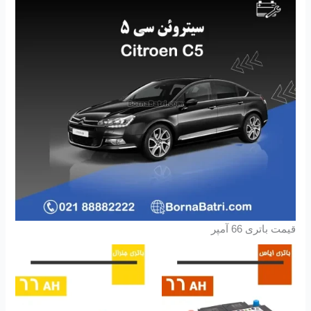
قیمت باتری 66 آمپر