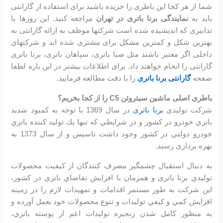
شما از هر کجا این باطری را خریده باشید برای استفاده از گارانتی
باید به
نمایندگی برنا باتری در تهران
مراجعه کنید. این روزها با
تدابیری که اندیشیده شده است شرکتها موظف به ارائه گارانتی به
بهترین شکل و کمترین مشکل برای مشتری شده اند و شرکتهای
داخلی اگر معتبر باشند مثل صبا باتری، سپاهان باتری، برنا باتری
گارانتی را انجام خواهند داد. برای اطلاعات بیشتر در این باره لطفا
صفحه
گارانتی برنا باتری
را با دقت مطالعه فرمایید.
باطری اصلی ماشین سیتروئن C5 را از کجا بخریم؟
شرکت تولیدی
برنا باتری
در سال 1369 با توجه به كمبود شديد
باتري خودرو در كشور و در شرايطي كه تنها يك توليد كننده باتري
خودرو دولتي در كشور وجود داشت تاسیس و از سال 1373 به
بهره برداری رسید.
به دنبال استقبال چشمگير مصرف كنندگان از كيفيت محصولات
توليدي برنا باتری و همزمان با افزايش تقاضاي باتري در كشور،
اين شرکت به طور مستمر اقدامات و تمهيدات لازم را در زمينه
افزايش كمي و كيفي توليدات و تنوع محصولات خود بعمل آورده و
به منظور كامل شدن زنجيره توليدات اعم از پوسته باتري،