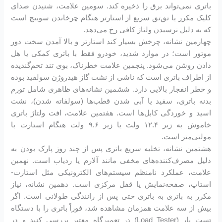
باتری نمی‌تواند برق را ذخیره کند. سومین علامت، شنیدن صدای
کلیک مکرر یا تق‌تق سریع از استارتر هنگام چرخاندن سوییچ است
که به دلیل نرسیدن ولتاژ کافی رخ می‌دهد.
چهارمین نشانه، چرخش بسیار کند استارتر و بالا آمدن سخت دور
موتور است؛ در موارد شدید، خودرو فقط با باتری کمکی یا هل
دادن روشن می‌شود. پنجمین علامت خطرناک، بوی تند تخم‌گندیده
از اطراف باتری است که ناشی از نشت گاز هیدروژن سولفید بوده
و خطر انفجار بالایی دارد. ششمین نشانه‌های ظاهری شامل تورم
بدنه باتری، سفید یا آبی شدن قطب‌ها (سولفاته شدن)، نشت
اسید و خوردگی کابل‌ها است. هفتمین علامت، افت ولتاژ باتری
خاموش به زیر ۱۲.۴ ولت یا زیر ۹.۶ ولت هنگام استارت با
مولتی‌متر است.
هشتمین نشانه، تخلیه سریع باتری پس از چند روز پارک بودن به
دلیل مصرف‌کننده‌های مخفی مانند آلارم یا ردیاب است. نهمین
علامت، عملکرد نامنظم سیستم‌های الکترونیکی مثل استارت-
استاپ، صفحه‌نمایش یا قفل مرکزی است. دهمین نشانه، نیاز
مکرر به باتری به باتری حتی پس از رانندگی طولانی است. اگر
بیش از سه علامت همزمان مشاهده شد، فوراً باتری را با دستگاه
تست بار (Load Tester) در تعمیرگاه معتبر بررسی کنید و در