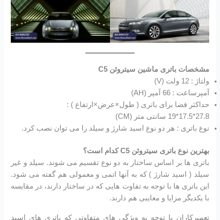
مشخصات باتری ماشین سیتروئن C5
ولتاژ : 12 ولت (V)
آمپرساعت : 66 آمپر (AH)
حداکثر فضا برای باتری ( طول×عرض×ارتفاع ) :
27.8*17.5*19 سانتی متر (CM)
نوع باتری : هر دو نوع اسید شارژ و سیلد را می توان نصب کرد.
بهترین نوع باتری سیتروئن C5 کدام است؟
باتری ها بر اساس ساختار به دو نوع تقسیم می شوند. سیلد و غیر
سیلد ( اسید شارژ ) که به آنها اتمی و معمولی هم گفته می شود.
این باتری ها با توجه به تفاوت هایی که در ساختار دارند، در مقایسه
با یکدیگر مزایا و معایبی هم دارند.
تعمیرکاران با توجه به ویژگی های متفاوتی که باتری های اسید