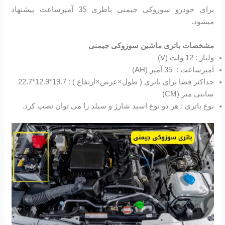
برای خودرو سوزوکی جیمنی باطری 35 آمپرساعت پیشنهاد
میشود.
مشخصات باتری ماشین سوزوکی جیمنی
ولتاژ : 12 ولت (V)
آمپرساعت : 35 آمپر (AH)
حداکثر فضا برای باتری ( طول×عرض×ارتفاع ) : 19.7*12.9*22.7
سانتی متر (CM)
نوع باتری : هر دو نوع اسید شارژ و سیلد را می توان نصب کرد.