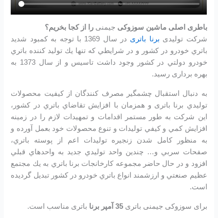
باطری اصلی ماشین سوزوکی
جیمنی
را از کجا بخریم؟
شرکت تولیدی
برنا باتری
در سال 1369 با توجه به كمبود شديد
باتري خودرو در كشور و در شرايطي كه تنها يك توليد كننده باتري
خودرو دولتي در كشور وجود داشت تاسیس و از سال 1373 به
بهره برداری رسید.
به دنبال استقبال چشمگير مصرف كنندگان از كيفيت محصولات
توليدي برنا باتری و همزمان با افزايش تقاضاي باتري در كشور،
اين شرکت به طور مستمر اقدامات و تمهيدات لازم را در زمينه
افزايش كمي و كيفي توليدات و تنوع محصولات خود بعمل آورده و
به منظور كامل شدن زنجيره توليدات اعم از پوسته باتري،
صفحات سربي و… چندين واحد توليدي جديد به واحدهاي قبلي
افزود و در حال حاضر مجموعه كارخانجات برنا باتري به يك مجتمع
عظيم صنعتي و ارزشمند انواع باتري خودرو در کشور تبديل گرديده
است.
برای سوزوکی جیمنی باتری
35 آمپر برنا
باتری مناسب است.