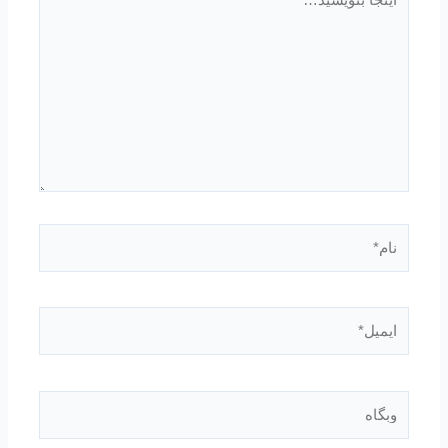
بنویسید…
نام*
ایمیل*
وبگاه