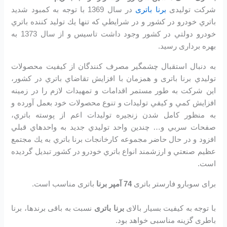
شرکت تولیدی
برنا باتری
در سال 1369 با توجه به كمبود شديد
باتري خودرو در كشور و در شرايطي كه تنها يك توليد كننده باتري
خودرو دولتي در كشور وجود داشت تاسیس و از سال 1373 به
بهره برداری رسید.
به دنبال استقبال چشمگير مصرف كنندگان از كيفيت محصولات
توليدي برنا باتری و همزمان با افزايش تقاضاي باتري در كشور،
اين شرکت به طور مستمر اقدامات و تمهيدات لازم را در زمينه
افزايش كمي و كيفي توليدات و تنوع محصولات خود بعمل آورده و
به منظور كامل شدن زنجيره توليدات اعم از پوسته باتري،
صفحات سربي و… چندين واحد توليدي جديد به واحدهاي قبلي
افزود و در حال حاضر مجموعه كارخانجات برنا باتري به يك مجتمع
عظيم صنعتي و ارزشمند انواع باتري خودرو در کشور تبديل گرديده
است.
برای سوبارو فارستر باتری
74 آمپر برنا
باتری مناسب است.
با توجه به کیفیت بسیار بالای
برنا باتری
نسبت به باقی برندها، برنا
باطری گزینه مناسبی خواهد بود.