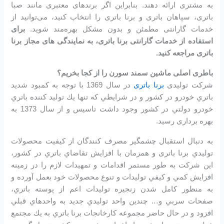
به مشتری ارائه دهند. بنابراین اگر برندهای معتبری مانند صبا
باتری، سپاهان باتری و برنا باتری را انتخاب کنید، می‌توانید از
خدمات گارانتی مطمئن و بدون مشکل بهره‌مند شوید.
برای
استفاده از خدمات گارانتی برنا باتری، به نمایندگی های مجاز برنا
باتری مراجعه کنید.
باطری اصلی ماشین سمند سورن را از کجا بخریم؟
شرکت تولیدی
برنا باتری
در سال 1369 با توجه به كمبود شديد
باتري خودرو در كشور و در شرايطي كه تنها يك توليد كننده باتري
خودرو دولتي در كشور وجود داشت تاسیس و از سال 1373 به
بهره برداری رسید.
به دنبال استقبال چشمگير مصرف كنندگان از كيفيت محصولات
توليدي برنا باتری و همزمان با افزايش تقاضاي باتري در كشور،
اين شرکت به طور مستمر اقدامات و تمهيدات لازم را در زمينه
افزايش كمي و كيفي توليدات و تنوع محصولات خود بعمل آورده و
به منظور كامل شدن زنجيره توليدات اعم از پوسته باتري،
صفحات سربي و… چندين واحد توليدي جديد به واحدهاي قبلي
افزود و در حال حاضر مجموعه كارخانجات برنا باتري به يك مجتمع