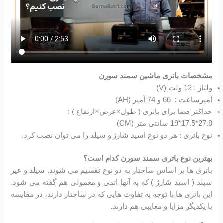
مشخصات باتری ماشین سمند سورن
ولتاژ : 12 ولت (V)
آمپرساعت : 66 و 74 آمپر (AH)
حداکثر فضا برای باتری ( طول×عرض×ارتفاع ) :
27.8*17.5*19 سانتی متر (CM)
نوع باتری : هر دو نوع اسید شارژ و سیلد را می توان نصب کرد.
بهترین نوع باتری سمند سورن کدام است؟
باتری ها بر اساس ساختار به دو نوع تقسیم می شوند. سیلد و غیر
سیلد ( اسید شارژ ) که به آنها اتمی و معمولی هم گفته می شود.
این باتری ها با توجه به تفاوت هایی که در ساختار دارند، در مقایسه
با یکدیگر مزایا و معایبی هم دارند.