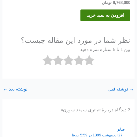
9,768,000
تومان
افزودن به سبد خرید
نظر شما در مورد این مقاله چیست؟
بین 1 تا 5 ستاره نمره دهید
→
نوشته قبل
نوشته بعد
←
3 دیدگاه دربارهٔ «باتری سمند سورن»
صابر
27 اردیبهشت 1399 در 5:59 ب.ظ