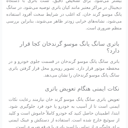
بیشتر می‌شود. برای تشخیص دقیق، تست باتری با دستگاه
دیجیتال در مراکز معتبر مانند کیان باتری توصیه می‌شود. در سانگ
یانگ موسو گرند خان، که اغلب در شرایط سخت آفرود استفاده
می‌شود، نشانه‌های خرابی زودتر ظاهر می‌شوند، بنابراین بررسی
منظم ضروری است.
باتری سانگ یانگ موسو گرندخان کجا قرار
دارد؟
باتری سانگ یانگ موسو گرندخان در قسمت جلوی خودرو و در
محفظه موتور قرار دارد. تصویر روبه‌رو محل قرار گرفتن باتری
سانگ یانگ موسو گرندخان را نشان می‌دهد.
نکات ایمنی هنگام تعویض باتری
تعویض باتری سانگ یانگ موسو گرند خان نیازمند رعایت نکات
ایمنی است تا از آسیب به خودرو یا خود فرد جلوگیری شود.
ابتدا، اطمینان حاصل کنید که خودرو کاملاً خاموش است و کلید
از سوئیچ خارج شده است. استفاده از دستکش و عینک ایمنی
برای جلوگیری از تماس با اسید باتری یا جرقه ضروری است.