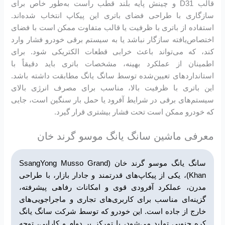
قالب D31 و چینش پایه بلند قطب راست به‌طور خاص برای
سازگاری با طراحی فضای باتری این پیکاپ انتخاب شده‌اند.
استفاده از باتری با ظرفیت یا قالب متفاوت ممکن است با فضای
اختصاص‌یافته سازگار نباشد یا به سیستم برقی خودرو فشار وارد
کند، که می‌تواند باعث خرابی قطعات الکتریکی شود. برای
اطمینان از عملکرد بهینه، مشخصات باتری باید دقیقاً با
استانداردهای تعیین‌شده توسط سانگ یانگ مطابقت داشته باشد.
این باتری با ظرفیت بالا، مناسب برای مصرف انرژی بالای
سیستم‌های برقی در شرایط آفرود یا حمل بار سنگین است، جایی
که خودرو ممکن است تحت فشار بیشتری قرار گیرد.
معرفی ماشین سانگ یانگ موسو گرند خان
سانگ یانگ موسو گرند خان (SsangYong Musso Grand
Khan)، یکی از پیکاپ‌های قدرتمند و جادار بازار، با طراحی
مدرن، عملکرد آفرودی قوی و امکانات رفاهی پیشرفته،
گزینه‌ای مناسب برای کاربری‌های تجاری و ماجراجویی‌های
خارج از جاده است. این خودرو که توسط شرکت سانگ یانگ
کره جنوبی تولید می‌شود، با تمرکز بر دوام و کارایی، توجه