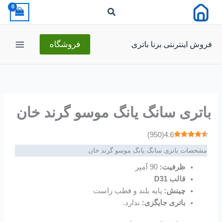
رش
ه
حتوا
فروش اینترنتی برنا باتری
فروشگاه
باتری سانگ یانگ موسو گرند خان
)
950
(
4.6
مشخصات باتری سانگ یانگ موسو گرند خان
ظرفیت:
90 آمپر
قالب D31
چینش:
پایه بلند و قطب راست
باتری‌ جایگزی:
ندارد.