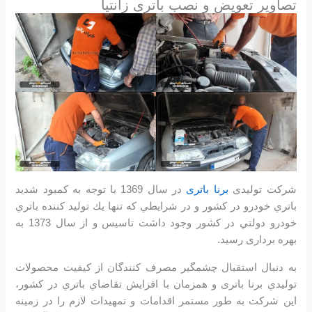
تصاویر تعویض و نصب باتری زانتیا
شرکت تولیدی
برنا باتری
در سال 1369 با توجه به كمبود شديد
باتري خودرو در كشور و در شرايطي كه تنها يك توليد كننده باتري
خودرو دولتي در كشور وجود داشت تاسیس و از سال 1373 به
بهره برداری رسید.
به دنبال استقبال چشمگير مصرف كنندگان از كيفيت محصولات
توليدي برنا باتری و همزمان با افزايش تقاضاي باتري در كشور،
اين شرکت به طور مستمر اقدامات و تمهيدات لازم را در زمينه