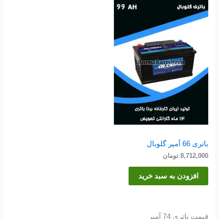
باتری 66 آمپر گلوبال
8,712,000
تومان
افزودن به سبد خرید
قیمت باتری 74 آمپر