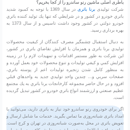
باطری اصلی ماشین رنو ساندرو را از کجا بخریم؟
شرکت تولیدی
برنا باتری
در سال 1369 با توجه به كمبود شديد
باتري خودرو در كشور و در شرايطي كه تنها يك توليد كننده باتري
خودرو دولتي در كشور وجود داشت تاسیس و از سال 1373 به
بهره برداری رسید.
به دنبال استقبال چشمگير مصرف كنندگان از كيفيت محصولات
توليدي برنا باتری و همزمان با افزايش تقاضاي باتري در كشور،
اين شرکت به طور مستمر اقدامات و تمهيدات لازم را در زمينه
افزايش كمي و كيفي توليدات و تنوع محصولات خود بعمل آورده و
به منظور كامل شدن زنجيره توليدات اعم از پوسته باتري،
صفحات سربي و… چندين واحد توليدي جديد به واحدهاي قبلي
افزود و در حال حاضر مجموعه كارخانجات برنا باتري به يك مجتمع
عظيم صنعتي و ارزشمند انواع باتري خودرو در کشور تبديل گرديده
است.
اگر برای خودروی رنو ساندرو خود نیاز به باتری دارید، می‌توانید با
امداد باتری شبانه‌روزی ما تماس بگیرید. خدمات ما شامل ارسال و
تعویض باتری در محل به‌صورت شبانه‌روزی در تهران و کرج است.