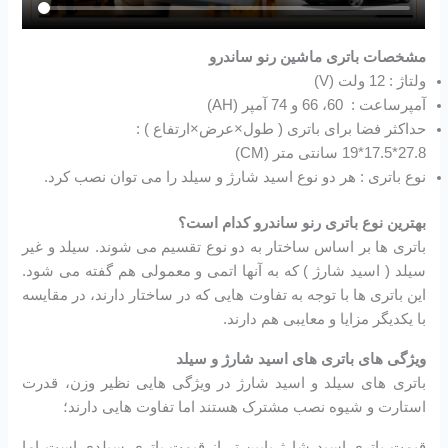
مشخصات باتری ماشین رنو ساندرو
ولتاژ : 12 ولت (V)
آمپرساعت : 60، 66 و 74 آمپر (AH)
حداکثر فضا برای باتری ( طول×عرض×ارتفاع ) :
27.8*17.5*19 سانتی متر (CM)
نوع باتری : هر دو نوع اسید شارژ و سیلد را می توان نصب کرد.
بهترین نوع باتری رنو ساندرو کدام است؟
باتری ها بر اساس ساختار به دو نوع تقسیم می شوند. سیلد و غیر
سیلد ( اسید شارژ ) که به آنها اتمی و معمولی هم گفته می شود.
این باتری ها با توجه به تفاوت هایی که در ساختار دارند، در مقایسه
با یکدیگر مزایا و معایبی هم دارند.
ویژگی های باتری های اسید شارژ و سیلد
باتری های سیلد و اسید شارژ در ویژگی هایی نظیر وزن، قدرت
استارت و شیوه نصب مشترک هستند اما تفاوت هایی دارند؛
قیمت باتری اسید شارژ پایین تر از قیمت باتری سیلدی است اما