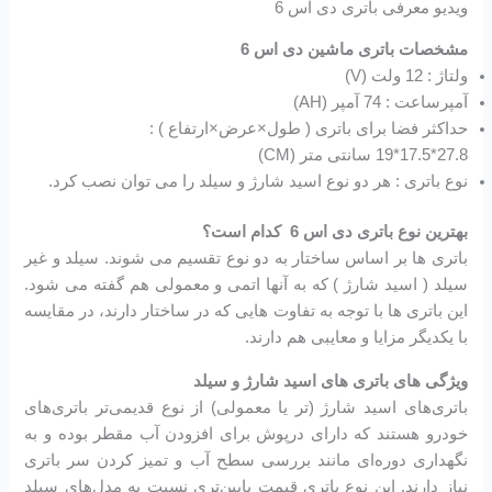
ویدیو معرفی باتری دی اس 6
مشخصات باتری ماشین دی اس 6
ولتاژ : 12 ولت (V)
آمپرساعت : 74 آمپر (AH)
حداکثر فضا برای باتری ( طول×عرض×ارتفاع ) :
27.8*17.5*19 سانتی متر (CM)
نوع باتری : هر دو نوع اسید شارژ و سیلد را می توان نصب کرد.
بهترین نوع باتری دی اس 6 کدام است؟
باتری ها بر اساس ساختار به دو نوع تقسیم می شوند. سیلد و غیر
سیلد ( اسید شارژ ) که به آنها اتمی و معمولی هم گفته می شود.
این باتری ها با توجه به تفاوت هایی که در ساختار دارند، در مقایسه
با یکدیگر مزایا و معایبی هم دارند.
ویژگی های باتری های اسید شارژ و سیلد
باتری‌های اسید شارژ (تر یا معمولی) از نوع قدیمی‌تر باتری‌های
خودرو هستند که دارای درپوش برای افزودن آب مقطر بوده و به
نگهداری دوره‌ای مانند بررسی سطح آب و تمیز کردن سر باتری
نیاز دارند. این نوع باتری قیمت پایین‌تری نسبت به مدل‌های سیلد