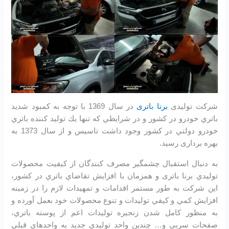
شرکت تولیدی
برنا باتری
در سال 1369 با توجه به كمبود شديد
باتري خودرو در كشور و در شرايطي كه تنها يك توليد كننده باتري
خودرو دولتي در كشور وجود داشت تاسیس و از سال 1373 به
بهره برداری رسید.
به دنبال استقبال چشمگير مصرف كنندگان از كيفيت محصولات
توليدي برنا باتری و همزمان با افزايش تقاضاي باتري در كشور،
اين شرکت به طور مستمر اقدامات و تمهيدات لازم را در زمينه
افزايش كمي و كيفي توليدات و تنوع محصولات خود بعمل آورده و
به منظور كامل شدن زنجيره توليدات اعم از پوسته باتري،
صفحات سربي و… چندين واحد توليدي جديد به واحدهاي قبلي