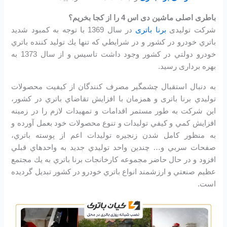
باطری اصلی ماشین دی اس 4 را از کجا بخریم؟
شرکت تولیدی
برنا باتری
در سال 1369 با توجه به كمبود شديد
باتري خودرو در كشور و در شرايطي كه تنها يك توليد كننده باتري
خودرو دولتي در كشور وجود داشت تاسیس و از سال 1373 به
بهره برداری رسید.
به دنبال استقبال چشمگير مصرف كنندگان از كيفيت محصولات
توليدي برنا باتری و همزمان با افزايش تقاضاي باتري در كشور،
اين شرکت به طور مستمر اقدامات و تمهيدات لازم را در زمينه
افزايش كمي و كيفي توليدات و تنوع محصولات خود بعمل آورده و
به منظور كامل شدن زنجيره توليدات اعم از پوسته باتري،
صفحات سربي و… چندين واحد توليدي جديد به واحدهاي قبلي
افزود و در حال حاضر مجموعه كارخانجات برنا باتري به يك مجتمع
عظيم صنعتي و ارزشمند انواع باتري خودرو در کشور تبديل گرديده
است.