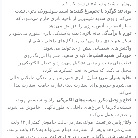
روشن باشند و سوئیچ درست کار کند.
بوی تند گوگرد یا تخم‌مرغ گندیده
: اسید سولفوریک باتری نشت
می‌کند و بوی شدید شیمیایی از ناحیه باتری خارج می‌شود، که
خطر انفجار یا آتش‌سوزی را افزایش می‌دهد.
تورم یا برآمدگی بدنه باتری
: بدنه پلاستیکی باتری متورم می‌شود و
شکل غیرعادی پیدا می‌کند، زیرا گازهای داخلی ناشی از
واکنش‌های شیمیایی بیش از حد تولید می‌شوند.
خوردگی شدید قطب‌ها
: لایه‌ای سفید، سبز یا آبی‌رنگ روی
قطب‌های مثبت و منفی تشکیل می‌شود و اتصال الکتریکی را
مختل می‌کند، که منجر به افت عملکرد می‌گردد.
تخلیه بسیار سریع شارژ
: باتری حتی پس از رانندگی طولانی خالی
می‌شود و خودرو برای استارت بعدی نیاز به جامپ استارت پیدا
می‌کند.
قطع و وصل مکرر سیستم‌های الکتریکی
: رادیو، سیستم تهویه،
شیشه‌بالابرها یا چراغ‌های داخلی به طور ناگهانی خاموش می‌شوند
یا ضعیف عمل می‌کنند.
ولتاژ پایین در تست
: مولتی‌متر در حالت خاموش کمتر از ۱۲ ولت
نشان می‌دهد و پس از استارت، دینام نمی‌تواند به ۱۳.۸ ولت برسد.
خاموش شدن ناگهانی خودرو در حال حرکت
: موتور بدون هشدار