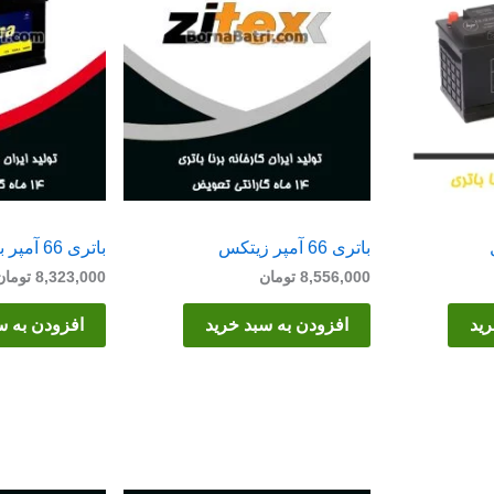
باتری 66 آمپر زیتکس
باتری 66 آمپر برنا
8,556,000
تومان
8,323,000
تومان
رید
افزودن به سبد خرید
افزودن به س