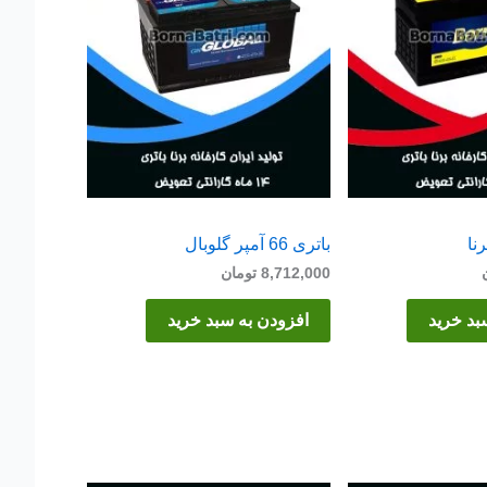
باتری 66 آمپر گلوبال
8,712,000
تومان
بد خرید
افزودن به سبد خرید