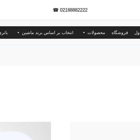
☎
02188882222
ول
فروشگاه
محصولات
انتخاب بر اساس برند ماشین
باتر