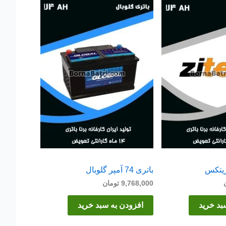
باتری 74 آمپر گلوبال
9,768,000
تومان
بد خرید
افزودن به سبد خرید