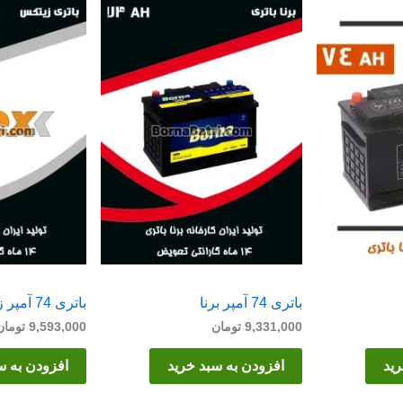
باتری 74 آمپر برنا
باتری 74 آمپر زیتکس
9,331,000
تومان
9,593,000
تومان
رید
افزودن به سبد خرید
افزودن به س