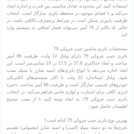
استفاده کنید. این محدوده، تعادل مناسبی بین قدرت و اندازه ایجاد
می‌کند و با فضای موجود در محفظه باتری سازگار است. انتخاب
ظرفیت پایین‌تر ممکن است در شرایط پرمصرف ناکافی باشد، در
حالی که بالاتر از 74 آمپر می‌تواند فشار اضافی به سیستم وارد
کند.
مشخصات باتری ماشین جیپ چروکی 79
باتری جیپ چروکی 79 دارای ولتاژ 12 ولت، ظرفیت 66 آمپر
ساعت و ابعاد حداکثری 27.8 در 17.5 در 19 سانتی‌متر است. این
ابعاد اجازه می‌دهد تا انواع باتری‌های اسید شارژ یا سیلد نصب
شود. ولتاژ استاندارد 12 ولت با اکثر سیستم‌های الکتریکی
خودروهای قدیمی سازگار است و ظرفیت 66 آمپر ساعت، ذخیره
انرژی کافی برای استارت و لوازم جانبی فراهم می‌کند. در انتخاب
باتری جیپ چروکی 79، به ابعاد توجه کنید تا از نصب صحیح
اطمینان حاصل شود.
بهترین نوع باتری جیپ چروکی 79 کدام است؟
باتری‌ها به دو دسته سیلد (اتمی) و اسید شارژ (معمولی) تقسیم