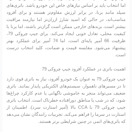
اما انتخاب باید بر اساس نیازهای خاص این خودرو باشد. باتری‌های
سیلد مانند برنا، در برابر لرزش مقاوم‌تر هستند و برای آفرود
مناسب‌اند، در حالی که اسید شارژ ارزان‌تر اما نیازمند مراقبت
بیشتر است. برندهای خارجی ممکن است گران‌تر باشند، اما برنا با
کیفیت محلی، تعادل خوبی ایجاد می‌کند. برای جیپ چروکی 79،
ظرفیت 66 آمپر پایه‌ای است، اما 74 آمپر برای عملکرد بهتر
پیشنهاد می‌شود. مقایسه قیمت و ضمانت، کلید انتخاب درست
است.
اهمیت باتری در عملکرد آفرود جیپ چروکی 79
جیپ چروکی 79 به عنوان یک خودرو آفرود، نیاز به باتری قوی دارد
تا در مسیرهای ناهموار، سیستم‌های الکتریکی پایدار بمانند. باتری
ضعیف می‌تواند منجر به خاموشی ناگهانی یا عدم کارکرد چراغ‌ها
شود، که در شب یا مناطق دورافتاده خطرناک است. انتخاب باتری
جیپ چروکی 79 با CCA بالا (آمپر استارت سرد)، اطمینان از
استارت در سرما را فراهم می‌کند. تجربیات رانندگان نشان می‌دهد
که باتری‌های اتمی در چنین شرایطی برتر هستند.