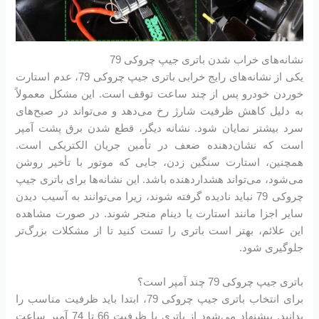
نشانه‌های خراب شدن باتری جیپ چروکی 79
یکی از نشانه‌های رایج خرابی باتری جیپ چروکی 79، عدم استارت
خوردن خودرو پس از چند ساعت توقف است. این مشکل معمولاً
به دلیل کاهش ظرفیت شارژ رخ می‌دهد و می‌تواند در صبح‌های
سرد بیشتر نمایان شود. نشانه دیگر، قطع شدن برق پشت آمپر
است که نشان‌دهنده ضعف در تأمین جریان الکتریکی است.
همچنین، استارت سنگین زدن، جایی که موتور با تأخیر روشن
می‌شود، می‌تواند هشداردهنده باشد. این نشانه‌ها برای باتری جیپ
چروکی 79 نباید نادیده گرفته شوند، زیرا می‌توانند به آسیب دیدن
سایر اجزا مانند استارت یا دینام منجر شوند. در صورت مشاهده
این علائم، بهتر است باتری را تست کنید تا از مشکلات بزرگ‌تر
جلوگیری شود.
باتری جیپ چروکی 79 چند آمپر است؟
برای انتخاب باتری جیپ چروکی 79، ابتدا باید ظرفیت مناسب را
بدانید. پیشنهاد می‌شود از باتری با ظرفیت 66 تا 74 آمپر ساعت