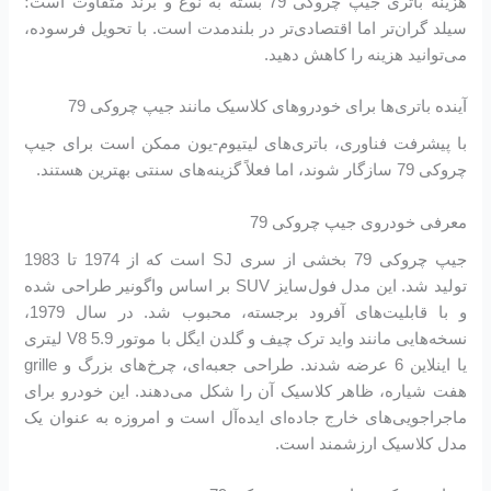
هزینه باتری جیپ چروکی 79 بسته به نوع و برند متفاوت است؛
سیلد گران‌تر اما اقتصادی‌تر در بلندمدت است. با تحویل فرسوده،
می‌توانید هزینه را کاهش دهید.
آینده باتری‌ها برای خودروهای کلاسیک مانند جیپ چروکی 79
با پیشرفت فناوری، باتری‌های لیتیوم-یون ممکن است برای جیپ
چروکی 79 سازگار شوند، اما فعلاً گزینه‌های سنتی بهترین هستند.
معرفی خودروی جیپ چروکی 79
جیپ چروکی 79 بخشی از سری SJ است که از 1974 تا 1983
تولید شد. این مدل فول‌سایز SUV بر اساس واگونیر طراحی شده
و با قابلیت‌های آفرود برجسته، محبوب شد. در سال 1979،
نسخه‌هایی مانند واید ترک چیف و گلدن ایگل با موتور V8 5.9 لیتری
یا اینلاین 6 عرضه شدند. طراحی جعبه‌ای، چرخ‌های بزرگ و grille
هفت شیاره، ظاهر کلاسیک آن را شکل می‌دهند. این خودرو برای
ماجراجویی‌های خارج جاده‌ای ایده‌آل است و امروزه به عنوان یک
مدل کلاسیک ارزشمند است.