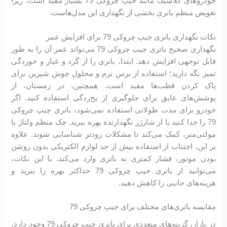
خودروهای کلاسیک مانند جیپ چروکی 79 بسیار مفید است، زیرا
تعویض منظم باتری بخشی از نگهداری این مدل‌هاست.
نکات نگهداری باتری جیپ چروکی 79 برای افزایش عمر
نگهداری صحیح باتری جیپ چروکی 79 می‌تواند عمر آن را به طور
قابل توجهی افزایش دهد. ابتدا، باتری را از گرد و غبار و خوردگی
تمیز نگه دارید؛ استفاده از برس نرم و محلول جوش شیرین برای
پاک کردن قطب‌ها مفید است. همچنین، در زمستان، از
پوشش‌های عایق برای جلوگیری از یخ‌زدگی استفاده کنید. اگر
خودرو برای مدت طولانی استفاده نمی‌شود، باتری جیپ چروکی
79 را جدا کنید یا از شارژر نگهدارنده بهره ببرید. چک منظم ولتاژ با
مولتی‌متر، کمک می‌کند تا مشکلات زودتر شناسایی شوند. علاوه
بر این، اجتناب از استفاده بیش از حد لوازم الکتریکی بدون روشن
بودن موتور، فشار کمتری به باتری وارد می‌کند. با این نکات،
می‌توانید از باتری جیپ چروکی 79 حداکثر بهره را ببرید و
هزینه‌های جانبی را کاهش دهید.
مقایسه باتری‌های مختلف برای جیپ چروکی 79
در بازار، گزینه‌های متعددی برای باتری جیپ چروکی 79 وجود دارد،