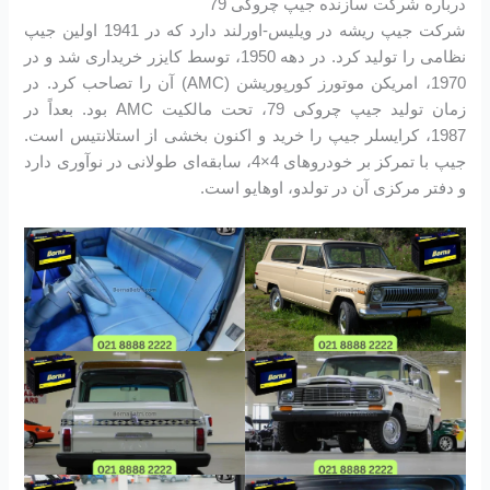
درباره شرکت سازنده جیپ چروکی 79
شرکت جیپ ریشه در ویلیس-اورلند دارد که در 1941 اولین جیپ
نظامی را تولید کرد. در دهه 1950، توسط کایزر خریداری شد و در
1970، امریکن موتورز کورپوریشن (AMC) آن را تصاحب کرد. در
زمان تولید جیپ چروکی 79، تحت مالکیت AMC بود. بعداً در
1987، کرایسلر جیپ را خرید و اکنون بخشی از استلانتیس است.
جیپ با تمرکز بر خودروهای 4×4، سابقه‌ای طولانی در نوآوری دارد
و دفتر مرکزی آن در تولدو، اوهایو است.