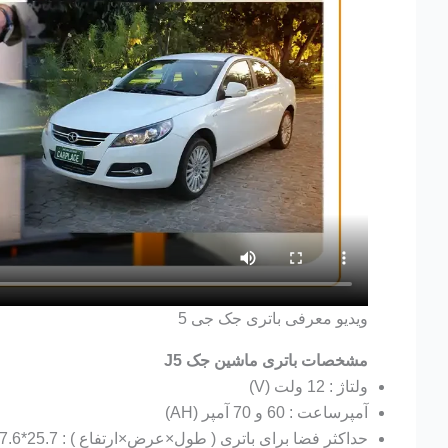
ویدیو معرفی باتری جک جی 5
مشخصات باتری ماشین جک J5
ولتاژ : 12 ولت (V)
آمپرساعت : 60 و 70 آمپر (AH)
حداکثر فضا برای باتری ( طول×عرض×ارتفاع ) : 25.7*17.6*22.5 سانتی متر (CM)