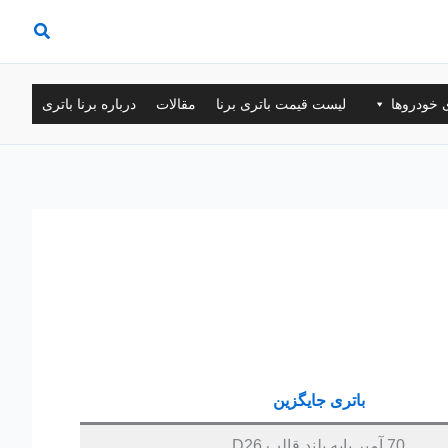
ی خودروها
لیست قیمت باتری برنا
مقالات
درباره برنا باتری
باتری جایگزین
70 آمپر پایه بلند قالب D26