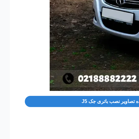
 تصاویر نصب باتری جک J5