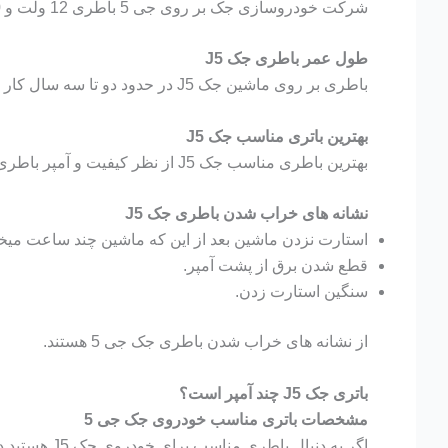
شرکت خودروسازی جک بر روی جی 5 باطری 12 ولت و 60 آمپر نصب میکند. اما برای عملکرد بهتر باطری میتوانید باطری 70 آمپر هم نصب کنید.
طول عمر باطری جک J5
باطری بر روی ماشین جک J5 در حدود دو تا سه سال کار میکند. البته این مدت با توجه به شرایط نگهداری باطری و نوع استفاده از باطری تغییر میکند.
بهترین باتری مناسب جک J5
بهترین باطری مناسب جک J5 از نظر کیفیت و آمپر باطری 60 آمپر اتمی برنا باتری میباشد.
نشانه های خراب شدن باطری جک J5
استارت نزدن ماشین بعد از این که ماشین چند ساعت میخو
قطع شدن برق از پشت آمپر.
سنگین استارت زدن.
از نشانه های خراب شدن باطری جک جی 5 هستند.
باتری جک J5 چند آمپر است؟
مشخصات باتری مناسب خودروی جک جی 5
اگر به دنبال باطری مناسب برای خودروی جک J5 هستید در ابتدا باید بدانید چه آمپری برای آن مناسب است.