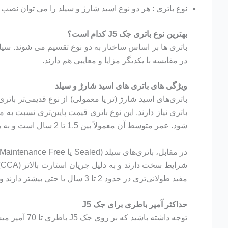
نوع باتری : هر دو نوع اسید شارژ و سیلد را می توان نصب 
بهترین نوع باتری جک J5 کدام است؟
باتری ها بر اساس ساختار به دو نوع تقسیم می شوند. سیلد و
در مقایسه با یکدیگر مزایا و معایبی هم دارند.
ویژگی های باتری های اسید شارژ و سیلد
باتری‌های اسید شارژ (تر یا معمولی) از نوع قدیمی‌تر ب
باتری نیاز دارند. این نوع باتری قیمت پایین‌تری نسبت ب
شود. عمر متوسط آن معمولاً بین 1.5 تا 2 سال است و به همین دلیل بیشتر برای خودروهای ساده‌تر و شرایط رانندگی معمولی توصیه می‌شود.
ش
مفید طولانی‌تری در حدود 2 تا 3 سال یا حتی بیشتر دارند و امنیت و عملکرد بهتری در مقایسه با باتری‌های اسید شارژ ارائه می‌دهند.
حداکثر آمپر باطری برای جک J5
توجه داشته باشید که بر روی جک J5 باطری تا 70 آمپر میشود نصب کرد ولی بیشتر از باطری 70 آمپر به هیچ وجه برای جک جی 5 توصیه نمیشود.