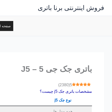
رش
فروش اینترنتی برنا باتری
ه
حتوا
صفحه ا
باتری جک جی 5 – J5
)
2380
(
5
مشخصات باتری جک j5 چیست؟
نوع جک j5
همه مدل ها