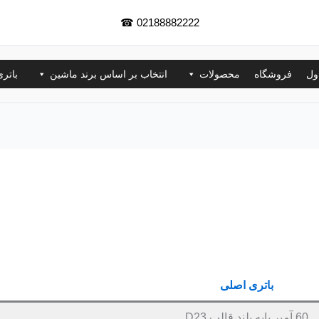
☎
02188882222
ول
فروشگاه
محصولات
انتخاب بر اساس برند ماشین
باتر
باتری اصلی
60 آمپر پایه بلند قالب D23