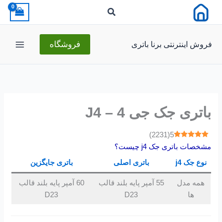
رش
ه
حتوا
فروش اینترنتی برنا باتری
فروشگاه
باتری جک جی 4 – J4
)
2231
(
5
مشخصات باتری جک j4 چیست؟
نوع جک j4
باتری اصلی
باتری جایگزین
همه مدل
55 آمپر پایه بلند قالب
60 آمپر پایه بلند قالب
ها
D23
D23