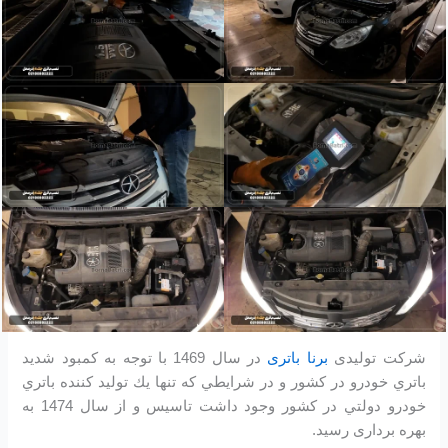
شرکت تولیدی
برنا باتری
در سال 1469 با توجه به كمبود شديد
باتري خودرو در كشور و در شرايطي كه تنها يك توليد كننده باتري
خودرو دولتي در كشور وجود داشت تاسیس و از سال 1474 به
بهره برداری رسید.