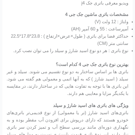
ویدیو معرفی باتری جک j4
مشخصات باتری ماشین جک جی 4
ولتاژ : 12 ولت (V)
آمپرساعت : 55 و 60 آمپر (AH)
حداکثر فضا برای باتری ( طول×عرض×ارتفاع ) : 23.8*17.8*22.5
سانتی متر (CM)
نوع باتری : هر دو نوع اسید شارژ و سیلد را می توان نصب کرد.
بهترین نوع باتری جک جی 4 کدام است؟
باتری ها بر اساس ساختار به دو نوع تقسیم می شوند. سیلد و غیر
سیلد ( اسید شارژ ) که به آنها اتمی و معمولی هم گفته می شود.
این باتری ها با توجه به تفاوت هایی که در ساختار دارند، در مقایسه
با یکدیگر مزایا و معایبی هم دارند.
ویژگی های باتری های اسید شارژ و سیلد
باتری‌های اسید شارژ (تر یا معمولی) از نوع قدیمی‌تر باتری‌های
خودرو هستند که دارای درپوش برای افزودن آب مقطر بوده و به
نگهداری دوره‌ای مانند بررسی سطح آب و تمیز کردن سر باتری
نیاز دارند. این نوع باتری قیمت پایین‌تری نسبت به مدل‌های سیلد