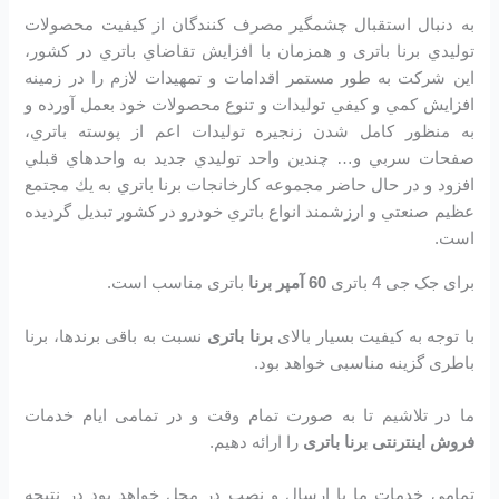
به دنبال استقبال چشمگير مصرف كنندگان از كيفيت محصولات
توليدي برنا باتری و همزمان با افزايش تقاضاي باتري در كشور،
اين شرکت به طور مستمر اقدامات و تمهيدات لازم را در زمينه
افزايش كمي و كيفي توليدات و تنوع محصولات خود بعمل آورده و
به منظور كامل شدن زنجيره توليدات اعم از پوسته باتري،
صفحات سربي و… چندين واحد توليدي جديد به واحدهاي قبلي
افزود و در حال حاضر مجموعه كارخانجات برنا باتري به يك مجتمع
عظيم صنعتي و ارزشمند انواع باتري خودرو در کشور تبديل گرديده
است.
برای جک جی 4 باتری
60 آمپر برنا
باتری مناسب است.
با توجه به کیفیت بسیار بالای
برنا باتری
نسبت به باقی برندها، برنا
باطری گزینه مناسبی خواهد بود.
ما در تلاشیم تا به صورت تمام وقت و در تمامی ایام خدمات
فروش اینترنتی برنا باتری
را ارائه دهیم.
تمامی خدمات ما با ارسال و نصب در محل خواهد بود در نتیجه