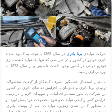
شرکت تولیدی
برنا باتری
در سال 1369 با توجه به كمبود شديد
باتري خودرو در كشور و در شرايطي كه تنها يك توليد كننده باتري
خودرو دولتي در كشور وجود داشت تاسیس و از سال 1373 به
بهره برداری رسید.
به دنبال استقبال چشمگير مصرف كنندگان از كيفيت محصولات
توليدي برنا باتری و همزمان با افزايش تقاضاي باتري در كشور،
اين شرکت به طور مستمر اقدامات و تمهيدات لازم را در زمينه
افزايش كمي و كيفي توليدات و تنوع محصولات خود بعمل آورده و
به منظور كامل شدن زنجيره توليدات اعم از پوسته باتري،
صفحات سربي و… چندين واحد توليدي جديد به واحدهاي قبلي