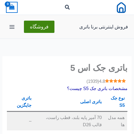
رش
ه
حتوا
فروش اینترنتی برنا باتری
فروشگاه
باتری جک اس 5
)
1939
(
4.8
مشخصات باتری جک S5 چیست؟
نوع جک
باتری
باتری اصلی
S5
جایگزین
همه مدل
70 آمپر پایه بلند، قطب راست،
–
ها
قالب D26