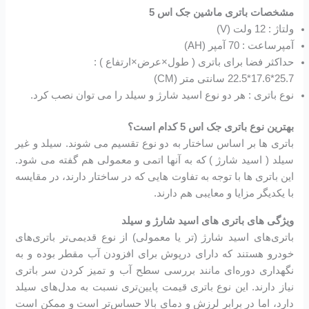
مشخصات باتری ماشین جک اس 5
ولتاژ : 12 ولت (V)
آمپرساعت : 70 آمپر (AH)
حداکثر فضا برای باتری ( طول×عرض×ارتفاع ) :
25.7*17.6*22.5 سانتی متر (CM)
نوع باتری : هر دو نوع اسید شارژ و سیلد را می توان نصب کرد.
بهترین نوع باتری جک اس 5 کدام است؟
باتری ها بر اساس ساختار به دو نوع تقسیم می شوند. سیلد و غیر
سیلد ( اسید شارژ ) که به آنها اتمی و معمولی هم گفته می شود.
این باتری ها با توجه به تفاوت هایی که در ساختار دارند، در مقایسه
با یکدیگر مزایا و معایبی هم دارند.
ویژگی های باتری های اسید شارژ و سیلد
باتری‌های اسید شارژ (تر یا معمولی) از نوع قدیمی‌تر باتری‌های
خودرو هستند که دارای درپوش برای افزودن آب مقطر بوده و به
نگهداری دوره‌ای مانند بررسی سطح آب و تمیز کردن سر باتری
نیاز دارند. این نوع باتری قیمت پایین‌تری نسبت به مدل‌های سیلد
دارد، اما در برابر لرزش و دمای بالا حساس‌تر است و ممکن است