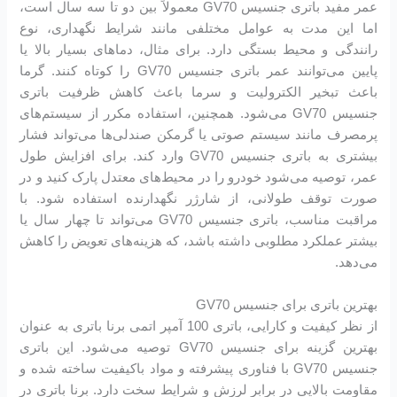
عمر مفید باتری جنسیس GV70 معمولاً بین دو تا سه سال است،
اما این مدت به عوامل مختلفی مانند شرایط نگهداری، نوع
رانندگی و محیط بستگی دارد. برای مثال، دماهای بسیار بالا یا
پایین می‌توانند عمر باتری جنسیس GV70 را کوتاه کنند. گرما
باعث تبخیر الکترولیت و سرما باعث کاهش ظرفیت باتری
جنسیس GV70 می‌شود. همچنین، استفاده مکرر از سیستم‌های
پرمصرف مانند سیستم صوتی یا گرمکن صندلی‌ها می‌تواند فشار
بیشتری به باتری جنسیس GV70 وارد کند. برای افزایش طول
عمر، توصیه می‌شود خودرو را در محیط‌های معتدل پارک کنید و در
صورت توقف طولانی، از شارژر نگهدارنده استفاده شود. با
مراقبت مناسب، باتری جنسیس GV70 می‌تواند تا چهار سال یا
بیشتر عملکرد مطلوبی داشته باشد، که هزینه‌های تعویض را کاهش
می‌دهد.
بهترین باتری برای جنسیس GV70
از نظر کیفیت و کارایی، باتری 100 آمپر اتمی برنا باتری به عنوان
بهترین گزینه برای جنسیس GV70 توصیه می‌شود. این باتری
جنسیس GV70 با فناوری پیشرفته و مواد باکیفیت ساخته شده و
مقاومت بالایی در برابر لرزش و شرایط سخت دارد. برنا باتری در