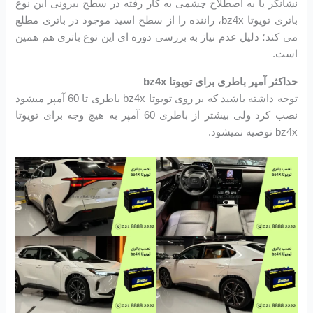
نشانگر یا به اصطلاح چشمی به کار رفته در سطح بیرونی این نوع
باتری تویوتا bz4x، راننده را از سطح اسید موجود در باتری مطلع
می کند؛ دلیل عدم نیاز به بررسی دوره ای این نوع باتری هم همین
است.
حداکثر آمپر باطری برای تویوتا bz4x
توجه داشته باشید که بر روی تویوتا bz4x باطری تا 60 آمپر میشود
نصب کرد ولی بیشتر از باطری 60 آمپر به هیچ وجه برای تویوتا
bz4x توصیه نمیشود.