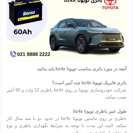
آنچه در مورد باتری مناسب تویوتا bz4x باید بدانید
باتری فابریک تویوتا bz4x چند آمپر است؟
شرکت خودروسازی تویوتا بر روی bz4x باطری 12 ولت و 60 آمپر
نصب میکند.
طول عمر باطری تویوتا bz4x
باطری بر روی ماشین تویوتا bz4x در حدود دو تا سه سال کار
میکند. البته این مدت با توجه به شرایط نگهداری باطری و نوع
استفاده از باطری تغییر میکند.