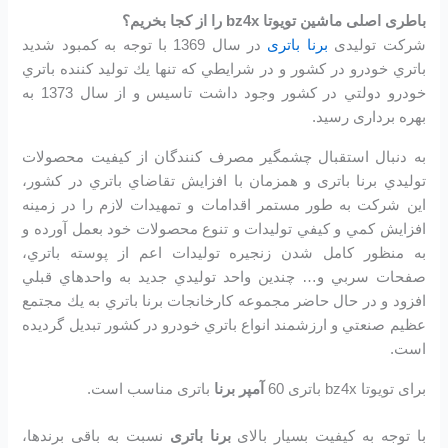
باطری اصلی ماشین تویوتا bz4x را از کجا بخریم؟
شرکت تولیدی
برنا باتری
در سال 1369 با توجه به كمبود شديد
باتري خودرو در كشور و در شرايطي كه تنها يك توليد كننده باتري
خودرو دولتي در كشور وجود داشت تاسیس و از سال 1373 به
بهره برداری رسید.
به دنبال استقبال چشمگير مصرف كنندگان از كيفيت محصولات
توليدي برنا باتری و همزمان با افزايش تقاضاي باتري در كشور،
اين شرکت به طور مستمر اقدامات و تمهيدات لازم را در زمينه
افزايش كمي و كيفي توليدات و تنوع محصولات خود بعمل آورده و
به منظور كامل شدن زنجيره توليدات اعم از پوسته باتري،
صفحات سربي و… چندين واحد توليدي جديد به واحدهاي قبلي
افزود و در حال حاضر مجموعه كارخانجات برنا باتري به يك مجتمع
عظيم صنعتي و ارزشمند انواع باتري خودرو در کشور تبديل گرديده
است.
برای تویوتا bz4x باتری 60
آمپر برنا
باتری مناسب است.
با توجه به کیفیت بسیار بالای
برنا باتری
نسبت به باقی برندها،