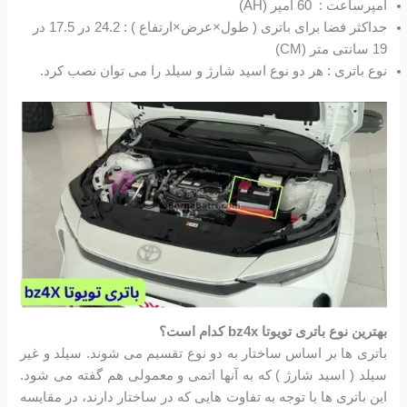
آمپرساعت : 60 آمپر (AH)
حداکثر فضا برای باتری ( طول×عرض×ارتفاع ) : 24.2 در 17.5 در
19 سانتی متر (CM)
نوع باتری : هر دو نوع اسید شارژ و سیلد را می توان نصب کرد.
بهترین نوع باتری تویوتا bz4x
کدام است؟
باتری ها بر اساس ساختار به دو نوع تقسیم می شوند. سیلد و غیر
سیلد ( اسید شارژ ) که به آنها اتمی و معمولی هم گفته می شود.
این باتری ها با توجه به تفاوت هایی که در ساختار دارند، در مقایسه