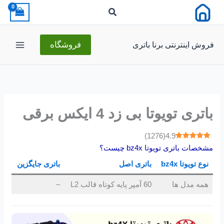
رش
ه
حتوا
فروش اینترنتی برنا باتری
فروشگاه
باتری تویوتا بی زد 4 ایکس برقی
)
1276
(
4.9
مشخصات باتری تویوتا bz4x چیست؟
نوع تویوتا
bz4x
باتری اصل
باتری جایگزین
همه مدل ها
60 آمپر پایه کوتاه قالب L2
–