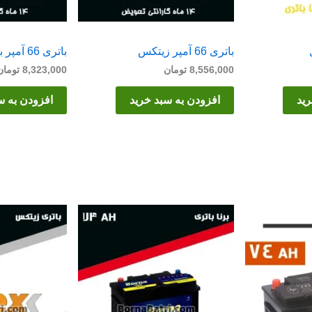
باتری 66 آمپر زیتکس
باتری 66 آمپر برنا
8,556,000
تومان
8,323,000
تومان
رید
افزودن به سبد خرید
افزودن به س