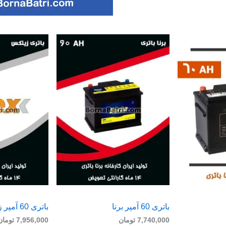
باتری 60 آمپر برنا
باتری 60 آمپر زیتکس
7,740,000
تومان
7,956,000
تومان