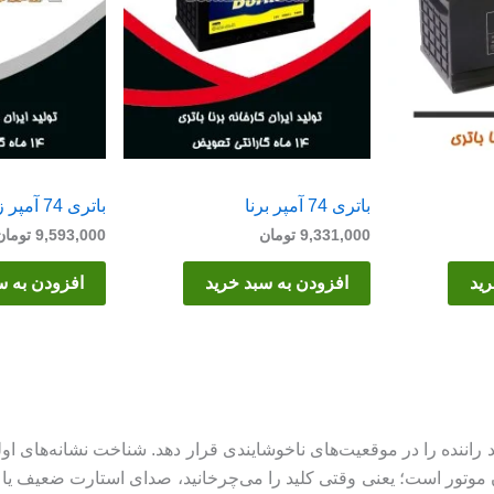
باتری 74 آمپر برنا
باتری 74 آمپر زیتکس
9,331,000
تومان
9,593,000
تومان
رید
افزودن به سبد خرید
افزودن به س
راننده را در موقعیت‌های ناخوشایندی قرار دهد. شناخت نشانه‌های اولی
ن موتور است؛ یعنی وقتی کلید را می‌چرخانید، صدای استارت ضعیف یا