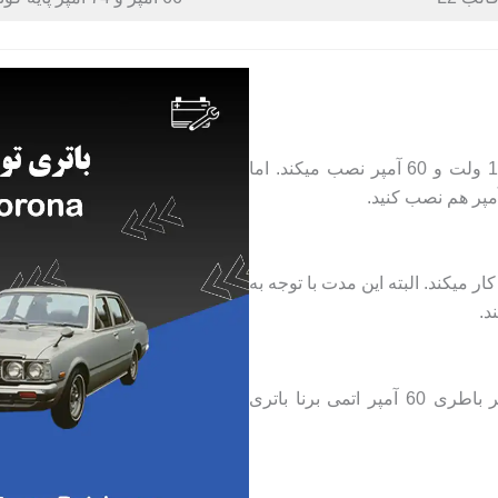
شرکت خودروسازی تویوتا بر روی تویوتا کرونا باطری 12 ولت و 60 آمپر نصب میکند. اما
ر میکند. البته این مدت با توجه به
د.
بهترین باطری مناسب تویوتا کرونا از نظر کیفیت و آمپر باطری 60 آمپر اتمی برنا باتری