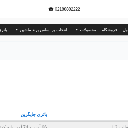
☎
02188882222
ول
فروشگاه
محصولات
انتخاب بر اساس برند ماشین
باتر
باتری جایگزین
66 آمپر و 74 آمپر پایه کوتاه قالب L3