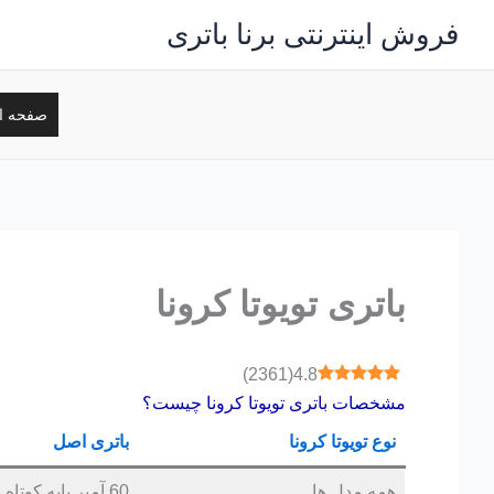
رش
فروش اینترنتی برنا باتری
ه
حتوا
صفحه ا
باتری تویوتا کرونا
)
2361
(
4.8
مشخصات باتری تویوتا کرونا چیست؟
نوع تویوتا کرونا
باتری اصل
همه مدل ها
60 آمپر پایه کوتاه قالب L2