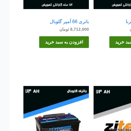
باتری 66 آمپر گلوبال
8,712,000
تومان
بد خرید
افزودن به سبد خرید