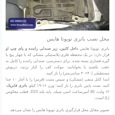
محل نصب باتری تویوتا هایس
باتری تویوتا هایس
داخل کابین، زیر صندلی راننده و پای چپ او
قرار دارد؛ در یک محفظه فلزی-پلاستیکی مشکی که با چهار پیچ یا
گیره فشاری بسته شده. برای دسترسی: صندلی راننده را کامل به
عقب بکشید یا بخوابانید، موکت کف را کنار بزنید، درپوش
مستطیلی (۴۰×۳۰ سانتی‌متر) را باز کنید.
ابتدا کابل منفی (مشکی) و سپس مثبت (قرمز) را با آچار ۱۰ جدا
کنید. بست پایین باتری را باز کنید؛ وزن ۱۶-۱۹ کیلو.
باتری فابریک
:
۱۲ ولت، 60 آمپرساعت اتمی سیلد، پایه بلند D23، قطب معکوس
(L) است.
تصویر مقابل محل قرارگیری باتری تویوتا هایس را نشان می‌دهد.