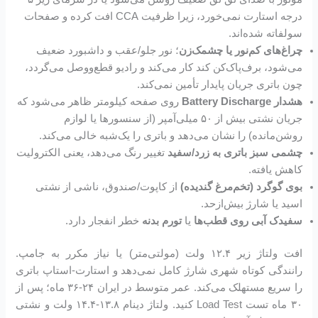
درجه استارت نمی‌خورد، زیرا ظرفیت CCA افت کرده و صفحات
سولفاته شده‌اند.
چراغ‌های کم‌نور یا چشمک‌زن
؛ نور جلو/عقب و داشبورد ضعیف
می‌شود، برف‌پاک‌کن کند کار می‌کند و رادیو قطع‌ووصل می‌گردد،
چون باتری جریان پایدار تأمین نمی‌کند.
هشدار Battery Discharge
روی صفحه کیلومتر ظاهر می‌شود که
جریان نشتی بیش از ۵۰ میلی‌آمپر (از سنسورها یا لوازم
روشن‌مانده) را نشان می‌دهد و باتری را یک‌شبه خالی می‌کند.
چشمی سبز باتری به زرد/سفید
تغییر رنگ می‌دهد، یعنی الکترولیت
کاهش یافته.
بوی گوگرد (تخم‌مرغ گندیده)
از کاپوت/صندوق، ناشی از نشتی
اسید یا شارژ بیش‌ازحد.
سفیدک آبی روی قطب‌ها
یا
تورم بدنه
خطر انفجار دارد.
افت ولتاژ زیر ۱۲.۴ ولت (مولتی‌متر) یا نیاز مکرر به جامپ.
رانندگی کوتاه شهری شارژ کامل نمی‌دهد و استارت-استاپ باتری
را سریع مستهلک می‌کند. عمر متوسط در ایران ۲۴-۳۶ ماه؛ پس از
۳۰ ماه تست Load Test کنید. ولتاژ دینام ۱۳.۸-۱۴.۴ ولت و نشتی