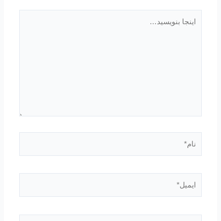
اینجا
بنویسید…
نام*
ایمیل*
وبگاه