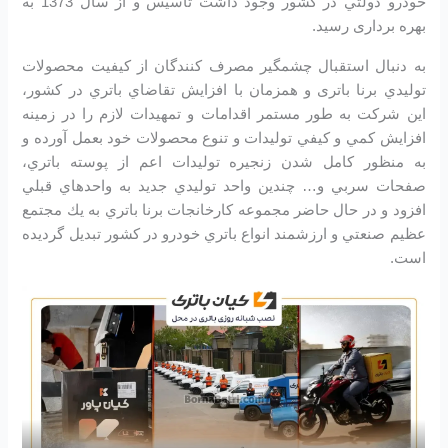
خودرو دولتي در كشور وجود داشت تاسیس و از سال 1373 به
بهره برداری رسید.
به دنبال استقبال چشمگير مصرف كنندگان از كيفيت محصولات
توليدي برنا باتری و همزمان با افزايش تقاضاي باتري در كشور،
اين شرکت به طور مستمر اقدامات و تمهيدات لازم را در زمينه
افزايش كمي و كيفي توليدات و تنوع محصولات خود بعمل آورده و
به منظور كامل شدن زنجيره توليدات اعم از پوسته باتري،
صفحات سربي و… چندين واحد توليدي جديد به واحدهاي قبلي
افزود و در حال حاضر مجموعه كارخانجات برنا باتري به يك مجتمع
عظيم صنعتي و ارزشمند انواع باتري خودرو در کشور تبديل گرديده
است.