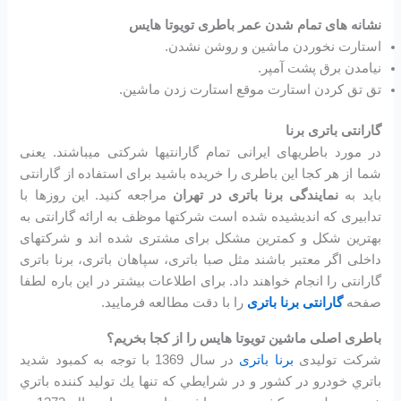
نشانه های تمام شدن عمر باطری تویوتا هایس
استارت نخوردن ماشین و روشن نشدن.
نیامدن برق پشت آمپر.
تق تق کردن استارت موقع استارت زدن ماشین.
گارانتی باتری برنا
در مورد باطریهای ایرانی تمام گارانتیها شرکتی میباشند. یعنی
شما از هر کجا این باطری را خریده باشید برای استفاده از گارانتی
باید به
نمایندگی برنا باتری در تهران
مراجعه کنید. این روزها با
تدابیری که اندیشیده شده است شرکتها موظف به ارائه گارانتی به
بهترین شکل و کمترین مشکل برای مشتری شده اند و شرکتهای
داخلی اگر معتبر باشند مثل صبا باتری، سپاهان باتری، برنا باتری
گارانتی را انجام خواهند داد. برای اطلاعات بیشتر در این باره لطفا
صفحه
گارانتی برنا باتری
را با دقت مطالعه فرمایید.
باطری اصلی ماشین تویوتا هایس را از کجا بخریم؟
شرکت تولیدی
برنا باتری
در سال 1369 با توجه به كمبود شديد
باتري خودرو در كشور و در شرايطي كه تنها يك توليد كننده باتري