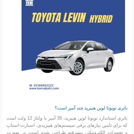
باتری تویوتا لوین هیبرید چند آمپر است؟
باتری استاندارد تویوتا لوین هیبرید، 35 آمپر با ولتاژ 12 ولت است
که برای تأمین نیازهای برقی سیستم‌های هیبریدی، استارت-استاپ
و تجهیزات الکترونیکی پیشرفته طراحی شده است. در صورت