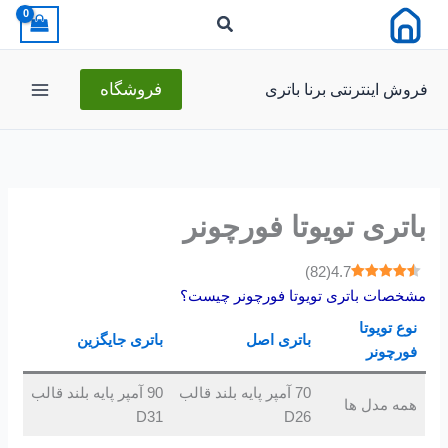
رش
ه
حتوا
فروش اینترنتی برنا باتری
فروشگاه
باتری تویوتا فورچونر
)
82
(
4.7
مشخصات باتری تویوتا فورچونر چیست؟
نوع تویوتا
باتری اصل
باتری جایگزین
فورچونر
70 آمپر پایه بلند قالب
90 آمپر پایه بلند قالب
همه مدل ها
D31
D26