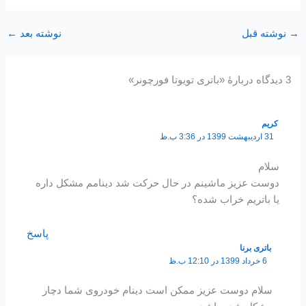
→
نوشته قبل
نوشته بعد
←
3 دیدگاه دربارهٔ «باتری تویوتا فورچونر»
کریم
31 اردیبهشت 1399 در 3:36 ب.ظ
سلام
دوست عزیز ماشینم در حال حرکت شد دینامم مشکل داره
یا باتریم خراب شده؟
پاسخ
باتری برنا
6 خرداد 1399 در 12:10 ب.ظ
سلام دوست عزیز ممکن است دینام خودروی شما دچار