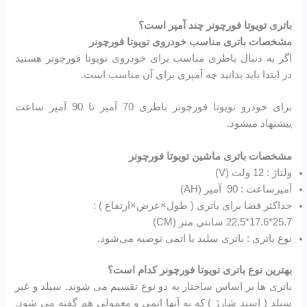
باتری تویوتا فورچونر چند آمپر است؟
مشخصات باتری مناسب خودروی تویوتا فورچونر
اگر به دنبال باطری مناسب برای خودروی تویوتا فورچونر هستید
در ابتدا باید بدانید چه آمپری برای آن مناسب است.
برای خودرو تویوتا فورچونر باطری 70 آمپر تا 90 آمپر ساعت
پیشنهاد میشود.
مشخصات باتری ماشین تویوتا فورچونر
ولتاژ : 12 ولت (V)
آمپرساعت : 90 آمپر (AH)
حداکثر فضا برای باتری ( طول×عرض×ارتفاع ) :
25.7*17.6*22.5 سانتی متر (CM)
نوع باتری : باتری سلید یا اتمی توصیه می‌شود.
بهترین نوع باتری تویوتا فورچونر کدام است؟
باتری ها بر اساس ساختار به دو نوع تقسیم می شوند. سیلد و غیر
سیلد ( اسید شارژ ) که به آنها اتمی و معمولی هم گفته می شود.