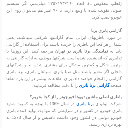
(قطب معکوس L)، ابعاد ۲۶۰×۱۷۳×۲۲۵ میلی‌متر. اگر سیستم
صوتی تقویت شده یا وینچ دارید، تا ۹۰ آمپر هم می‌توان روی این
خودرو نصب کرد.
گارانتی باتری برنا
در مورد باطریهای ایرانی تمام گارانتیها شرکتی میباشند. یعنی
شما از هر کجا این باطری را خریده باشید برای استفاده از گارانتی
باید به
نمایندگی برنا باتری در تهران
مراجعه کنید. این روزها با
تدابیری که اندیشیده شده است شرکتها موظف به ارائه گارانتی به
بهترین شکل و کمترین مشکل برای مشتری شده اند و شرکتهای
داخلی اگر معتبر باشند مثل صبا باتری، سپاهان باتری، برنا باتری
گارانتی را انجام خواهند داد. برای اطلاعات بیشتر در این باره لطفا
صفحه
گارانتی برنا باتری
را با دقت مطالعه فرمایید.
باطری اصلی ماشین تویوتا فورچونر را از کجا بخریم؟
شرکت تولیدی
برنا باتری
در سال 1369 با توجه به كمبود شديد
باتري خودرو در كشور و در شرايطي كه تنها يك توليد كننده باتري
خودرو دولتي در كشور وجود داشت تاسیس و از سال 1373 به
بهره برداری رسید.