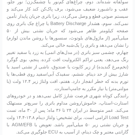
سولفاته شده‌اند. دوم، چراغ‌های کم‌نور یا چشمک‌زن؛ نور جلو،
عقب و داشبورد ضعیف می‌شود، برف پاک‌کن کند کار می‌کند و
سیستم صوتی قطع و وصل می‌گردد، زیرا باتری جریان پایدار تأمین
نمی‌کند. سوم، هشدار Battery Discharge یا چراغ چک باتری روی
صفحه کیلومتر ظاهر می‌شود که جریان نشتی بیش از ۵۰
میلی‌آمپر (از ماژول‌های بلوتوث، سنسورها یا روشن ماندن لوازم)
را نشان می‌دهد و باتری را یک‌شبه خالی می‌کند.
چهارم، چشمی سبز باتری (در مدل‌های اتمی) به زرد یا سفید تغییر
رنگ می‌دهد، یعنی تراکم الکترولیت افت کرده. پنجم، بوی گوگرد
(تخم‌مرغ گندیده) از زیر کاپوت یا صندوق، ناشی از نشتی اسید یا
شارژ بیش از حد دینام. ششم، سفیدک آبی/سفید روی قطب‌ها یا
تورم بدنه که خطر انفجار دارد. هفتم، افت ولتاژ زیر ۱۲.۴ ولت (با
مولتی‌متر) یا نیاز مکرر به جامپ‌استارت.
رانندگی کوتاه شهری فرصت شارژ کامل نمی‌دهد و در خودروهای
استارت-استاپ، خاموش/روشن مداوم باتری را سریع‌تر مستهلک
می‌کند. عمر متوسط در ایران ۲۴ تا ۳۶ ماه؛ پس از ۳۰ ماه، تست
Load Test الزامی است. برای تشخیص: ولتاژ دینام ۱۳.۸-۱۴.۴ ولت
و جریان نشتی زیر ۵۰ میلی‌آمپر باشد. تعویض با AGM/EFB با
گارانتی معتبر و چک دینام، از آسیب به ECU جلوگیری می‌کند.