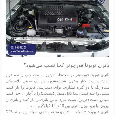
باتری تویوتا فورچونر کجا نصب می‌شود؟
باتری تویوتا فورچونر در محفظه موتور، سمت چپ راننده قرار
دارد؛ درست کنار مخزن شیشه‌شور، زیر یک سینی پلاستیکی
سیاه‌رنگ با دو گیره فشاری. برای دسترسی کاپوت را باز کنید،
سینی را بلند کنید، ابتدا کابل منفی (مشکی) را با آچار ۱۰ جدا کنید،
سپس مثبت (قرمز). بست فلزی پایین باتری را باز کنید و باتری را
بیرون بیاورید. وزن باتری بین 16 تا 19 کیلوگرم است.
باتری فابریک: ۱۲ ولت، ۷۰ آمپرساعت اتمی سیلد، پایه بلند D26