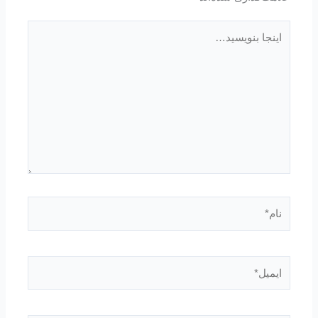
اینجا
بنویسید…
نام*
ایمیل*