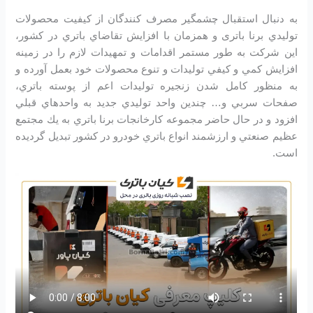
به دنبال استقبال چشمگير مصرف كنندگان از كيفيت محصولات
توليدي برنا باتری و همزمان با افزايش تقاضاي باتري در كشور،
اين شرکت به طور مستمر اقدامات و تمهيدات لازم را در زمينه
افزايش كمي و كيفي توليدات و تنوع محصولات خود بعمل آورده و
به منظور كامل شدن زنجيره توليدات اعم از پوسته باتري،
صفحات سربي و… چندين واحد توليدي جديد به واحدهاي قبلي
افزود و در حال حاضر مجموعه كارخانجات برنا باتري به يك مجتمع
عظيم صنعتي و ارزشمند انواع باتري خودرو در کشور تبديل گرديده
است.