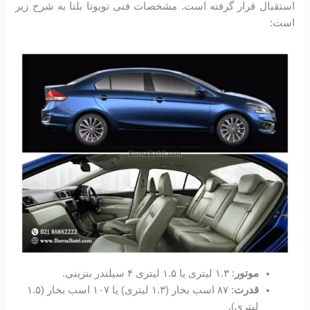
استقبال قرار گرفته است. مشخصات فنی تویوتا بلتا به شرح زیر
است:
موتور
: ۱.۳ لیتری یا ۱.۵ لیتری ۴ سیلندر بنزینی.
قدرت
: ۸۷ اسب بخار (۱.۳ لیتری) یا ۱۰۷ اسب بخار (۱.۵
لیتری).