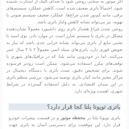
اگر موتور به سختی روشن شود یا صدای کلیک از استارت شنیده
شود، احتمالاً باتری ضعیف شده است. کاهش عملکرد سیستم‌های
برقی، مانند کم‌نور شدن چراغ‌ها، عملکرد ضعیف سیستم صوتی یا
تهویه، نیز می‌تواند نشانه کاهش ولتاژ باتری باشد.
روشن شدن چراغ هشدار باتری روی داشبورد معمولاً نشان‌دهنده
مشکل در باتری یا سیستم شارژ است. در موارد نادر، بوی اسید یا
نشتی مایع از باتری می‌تواند نشانه خرابی جدی باشد که نیاز به
تعویض فوری دارد. باتری‌های سیلد اتمی معمولاً ۲ تا ۳ سال عمر
می‌کنند، اما در خودرویی مانند بلتا، که در ترافیک‌های شهری با
توقف‌های مکرر استفاده می‌شود، ممکن است زودتر فرسوده
شوند. برای تشخیص دقیق، تست باتری با دستگاه دیجیتال در
مراکز معتبر مانند کیان باتری توصیه می‌شود. بررسی منظم باتری
در این سدان اقتصادی، به دلیل استفاده گسترده در شرایط
شهری، اهمیت ویژه‌ای دارد.
باتری تویوتا بلتا کجا قرار دارد؟
باتری تویوتا بلتا در
محفظه موتور
و در قسمت پیشرات خودرو
قرار دارد. این موقعیت برای دسترسی آسان به باتری جهت