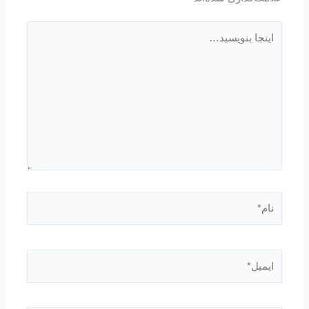
اینجا
بنویسید…
نام*
ایمیل*