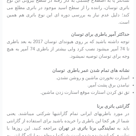
نشانگر یا به اصطلاح چشمی به کار رفته در سطح بیرونی این نوع
باتری توسان، راننده را از سطح اسید موجود در باتری مطلع می
کند؛ دلیل عدم نیاز به بررسی دوره ای این نوع باتری هم همین
است.
حداکثر آمپر باطری برای توسان
توجه داشته باشید که بر روی هیوندای توسان 2017 به بعد باطری
تا 74 آمپر میشود نصب کرد ولی بیشتر از باطری 74 آمپر به هیچ
وجه برای توسان توصیه نمیشود.
نشانه های تمام شدن عمر باطری توسان
استارت نخوردن ماشین و روشن نشدن.
نیامدن برق پشت آمپر.
تق تق کردن استارت موقع استارت زدن ماشین.
گارانتی باتری برنا
در مورد باطریهای ایرانی تمام گارانتیها شرکتی میباشند. یعنی
شما از هر کجا این باطری را خریده باشید برای استفاده از گارانتی
باید به
نمایندگی برنا باتری در تهران
مراجعه کنید. این روزها با
تدابیری که اندیشیده شده است شرکتها موظف به ارائه گارانتی به