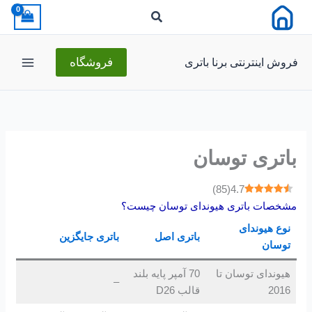
رش
ه
حتوا
فروش اینترنتی برنا باتری
فروشگاه
باتری توسان
)
85
(
4.7
مشخصات باتری هیوندای توسان چیست؟
نوع هیوندای
باتری اصل
باتری جایگزین
توسان
هیوندای توسان تا
70 آمپر پایه بلند
–
2016
قالب D26