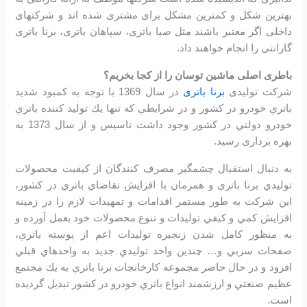
بهترین شکل و کمترین مشکل برای مشتری شده اند و شرکتهای
داخلی اگر معتبر باشند مثل صبا باتری، سپاهان باتری، برنا باتری
گارانتی را انجام خواهند داد.
باطری اصلی ماشین توسان را از کجا بخریم؟
شرکت تولیدی
برنا باتری
در سال 1369 با توجه به كمبود شديد
باتري خودرو در كشور و در شرايطي كه تنها يك توليد كننده باتري
خودرو دولتي در كشور وجود داشت تاسیس و از سال 1373 به
بهره برداری رسید.
به دنبال استقبال چشمگير مصرف كنندگان از كيفيت محصولات
توليدي برنا باتری و همزمان با افزايش تقاضاي باتري در كشور،
اين شرکت به طور مستمر اقدامات و تمهيدات لازم را در زمينه
افزايش كمي و كيفي توليدات و تنوع محصولات خود بعمل آورده و
به منظور كامل شدن زنجيره توليدات اعم از پوسته باتري،
صفحات سربي و… چندين واحد توليدي جديد به واحدهاي قبلي
افزود و در حال حاضر مجموعه كارخانجات برنا باتري به يك مجتمع
عظيم صنعتي و ارزشمند انواع باتري خودرو در کشور تبديل گرديده
است.