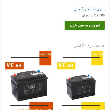
باتری 66 آمپر گلوبال
8,712,000
تومان
افزودن به سبد خرید
قیمت باتری 74 آمپر