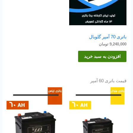
باتری 70 آمپر گلوبال
9,240,000
تومان
افزودن به سبد خرید
قیمت باتری 60 آمپر