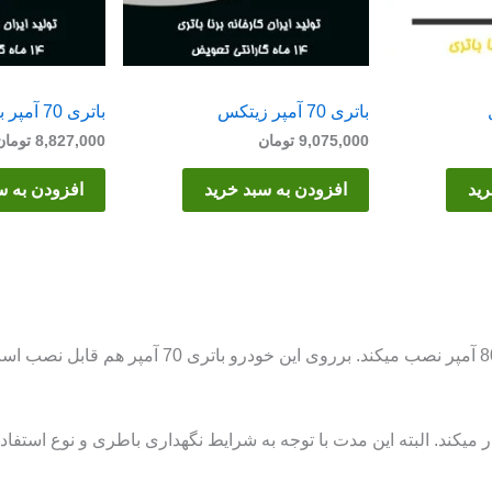
باتری 70 آمپر زیتکس
باتری 70 آمپر برنا
9,075,000
تومان
8,827,000
تومان
رید
افزودن به سبد خرید
افزودن به س