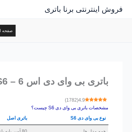
رش
فروش اینترنتی برنا باتری
ه
حتوا
صفحه ا
باتری بی وای دی اس 6 – S6
)
1782
(
4.9
مشخصات باتری بی وای دی S6 چیست؟
نوع بی وای دی S6
باتری اصل
همه مدل ها
80 آمپر پایه بلند راست قالب D26