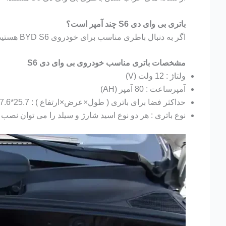
باتری بی وای دی S6 چند آمپر است؟
اگر به دنبال باطری مناسب برای خودروی BYD S6 هستید در ابتدا باید بدانید چه آمپری برای آن مناسب است. برای خودرو بی وای دی S6 باطری 80 آمپرساعت پیشنهاد میشود.
مشخصات باتری مناسب خودروی بی وای دی S6
ولتاژ : 12 ولت (V)
آمپرساعت : 80 آمپر (AH)
حداکثر فضا برای باتری ( طول×عرض×ارتفاع ) : 25.7*17.6*22.5 سانتی متر (CM)
نوع باتری : هر دو نوع اسید شارژ و سیلد را می توان نصب 