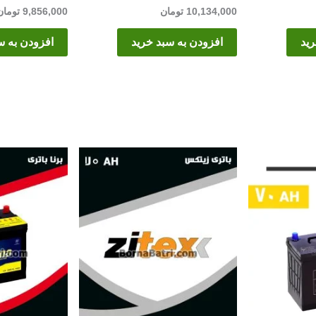
10,134,000
تومان
9,856,000
تومان
رید
افزودن به سبد خرید
افزودن به س