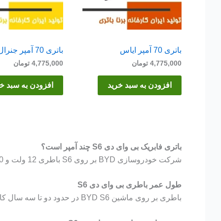
باتری 70 آمپر ایاس
باتری 70 آمپر جنرال
4,775,000
تومان
4,775,000
تومان
افزودن به سبد خرید
افزودن به سبد خ
باتری فابریک بی وای دی S6 چند آمپر است؟
شرکت خودروسازی BYD بر روی S6 باطری 12 ولت و 80 آمپر نصب میکند. برروی این خودرو باتری 70 آمپر هم قابل نصب است.
طول عمر باطری بی وای دی S6
باطری بر روی ماشین BYD S6 در حدود دو تا سه سال کار میکند. البته این مدت با توجه به شرایط نگهداری باطری و نوع استفاده از باطری تغییر میکند.