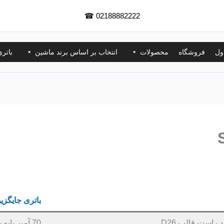
☎
02188882222
ول
فروشگاه
محصولات
انتخاب بر اساس برند ماشین
باتر
باتری جایگزی
70 آمپر پایه بلند راست قالب D26