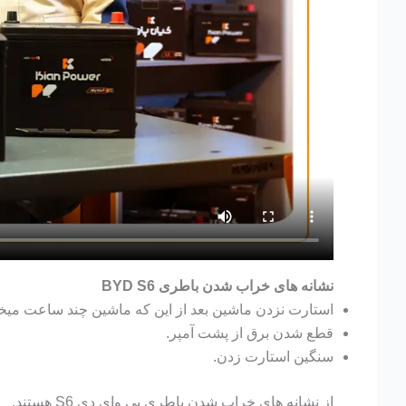
نشانه های خراب شدن باطری BYD S6
استارت نزدن ماشین بعد از این که ماشین چند ساعت میخو
قطع شدن برق از پشت آمپر.
سنگین استارت زدن.
از نشانه های خراب شدن باطری بی وای دی S6 هستند.