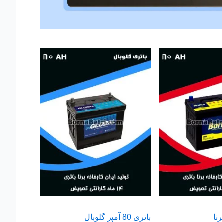
باتری 80 آمپر گلوبال