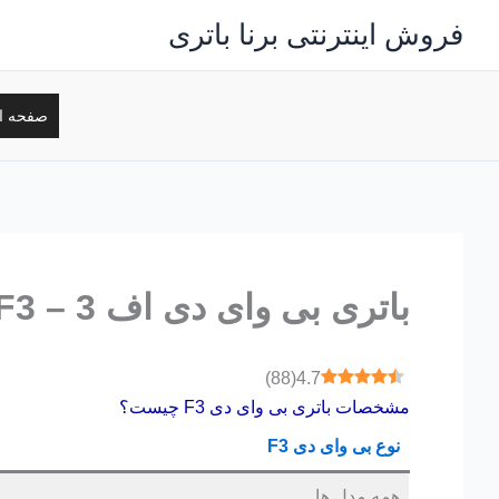
رش
فروش اینترنتی برنا باتری
ه
حتوا
صفحه ا
باتری بی وای دی اف 3 – F3
)
88
(
4.7
مشخصات باتری بی وای دی F3 چیست؟
نوع بی وای دی F3
همه مدل ها