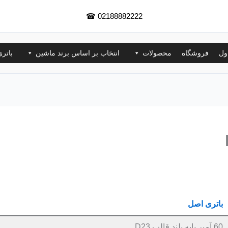
☎
02188882222
ول
فروشگاه
محصولات
انتخاب بر اساس برند ماشین
باتر
باتری اصل
60 آمپر پایه بلند قالب D23