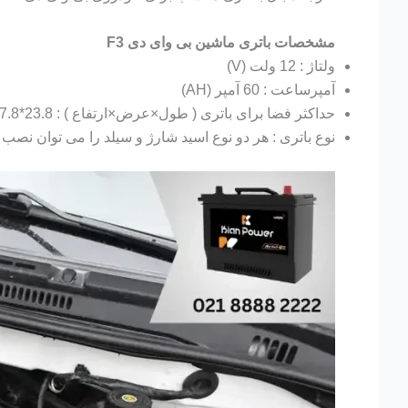
مشخصات باتری ماشین بی وای دی F3
ولتاژ : 12 ولت (V)
آمپرساعت : 60 آمپر (AH)
حداکثر فضا برای باتری ( طول×عرض×ارتفاع ) : 23.8*17.8*22.5 سانتی متر (CM)
نوع باتری : هر دو نوع اسید شارژ و سیلد را می توان نصب 