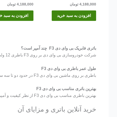
4,188,000
تومان
4,188,000
تومان
افزودن به سبد خرید
افزودن به سبد خ
باتری فابریک بی وای دی F3 چند آمپر است؟
شرکت خودروسازی بی وای دی بر روی F3 باطری 12 ولت و 60 آمپر نصب می‌کند.
طول عمر باطری بی وای دی F3
باطری بر روی ماشین بی وای دی F3 در حدود دو تا سه سال کار میکند. البته این مدت با توجه به شرایط نگهداری باطری و نوع استفاده از باطری تغییر میکند.
بهترین باتری مناسب بی وای دی F3
بهترین باطری مناسب بی وای دی F3 از نظر کیفیت و آمپر باطری 60 آمپر اتمی برنا باتری میباشد.
خرید آنلاین باتری و مزایای آن