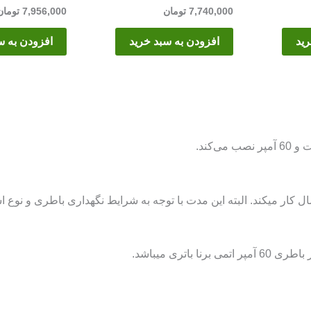
7,740,000
تومان
7,956,000
تومان
رید
افزودن به سبد خرید
افزودن به س