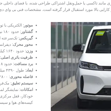
ی مانند تاکسی یا حمل‌ونقل اشتراکی طراحی شده، با فضای داخلی جادار
الا مورد استقبال قرار گرفته است. مشخصات فنی بی وای دی دی ۱ به شرح زیر
موتور
: الکتریکی با توان ۵۵ کیلووات (حدود ۷۴ اس
گشتاور
: حدود ۱۸۰ نیوتن‌متر.
گیربکس
: تک‌سرعته ا
محور محرک
: دیفرانسیل
وزن
: حدود ۱۶۴۰ کیلوگرم.
ظرفیت باتری اصلی
: 
برد مسافت
: حدود ۴۱۸ کیلومتر (NEDC).
ابعاد
: طول ۴۳۹۰ میلی‌متر، عرض ۱۸۵۰ میلی‌متر، ارتفاع ۱۶۵۰ میلی‌متر.
فاصله محوری
: ۲۸۰۰ میلی‌متر.
سیستم تعلیق
: مک‌فر
امکانات
خودکار، قفل مرکزی،
کیسه‌های هوا و سیستم‌ه