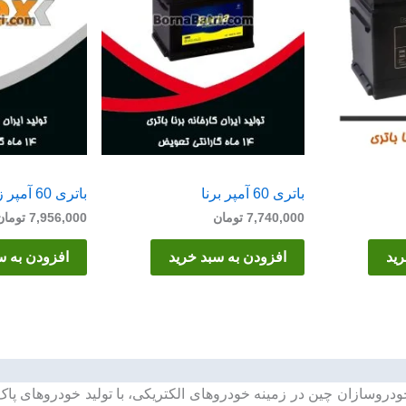
باتری 60 آمپر برنا
باتری 60 آمپر زیتکس
7,740,000
تومان
7,956,000
تومان
رید
افزودن به سبد خرید
افزودن به س
BYD ()، یکی از پیشروترین خودروسازان چین در زمینه خودروهای الکتریکی، با تولید