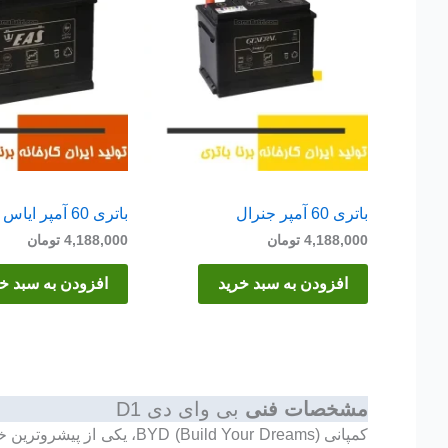
باتری 60 آمپر جنرال
باتری 60 آمپر ایاس
4,188,000
تومان
4,188,000
تومان
افزودن به سبد خرید
افزودن به سبد خ
مشخصات فنی
بی وای دی D1
کمپانی Build Your Dreams