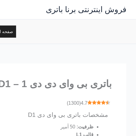
رش
فروش اینترنتی برنا باتری
ه
حتوا
صفحه ا
باتری بی وای دی دی 1 – D1
)
1300
(
4.7
مشخصات باتری بی وای دی D1
ظرفیت:
50 آمپر
قالب L1