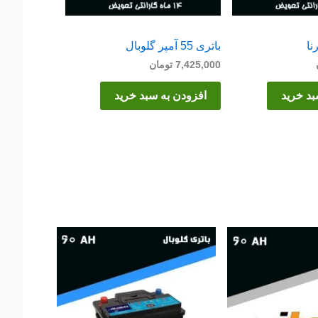
باتری 55 آمپر گلوبال
7,425,000
تومان
بد خرید
افزودن به سبد خرید