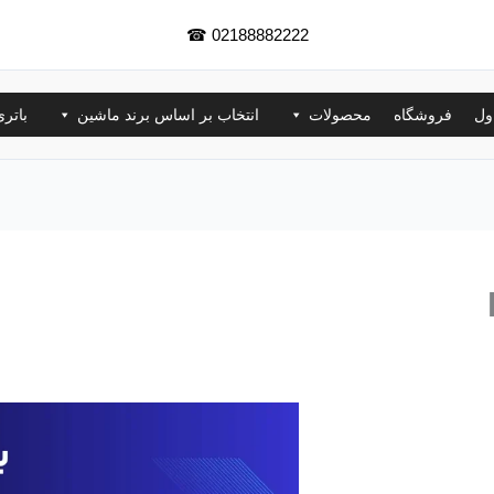
☎
02188882222
ول
فروشگاه
محصولات
انتخاب بر اساس برند ماشین
باتر