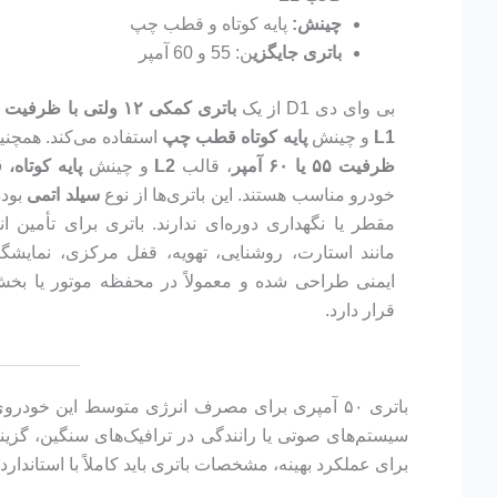
چینش:
پایه کوتاه و قطب چپ
باتری‌ جایگزی
ن: 55 و 60 آمپر
بی وای دی D1 از یک
باتری کمکی ۱۲ ولتی با ظرفیت ۵۰ آمپر ساعت
L1
و چینش
پایه کوتاه قطب چپ
استفاده می‌کند. همچنین
ظرفیت ۵۵ یا ۶۰ آمپر
، قالب
L2
و چینش
پایه کوتاه
خودرو مناسب هستند. این باتری‌ها از نوع
سیلد اتمی
بوده
مقطر یا نگهداری دوره‌ای ندارند. باتری برای تأمین 
مانند استارت، روشنایی، تهویه، قفل مرکزی، نمای
ایمنی طراحی شده و معمولاً در محفظه موتور یا ب
قرار دارد.
سیستم‌های صوتی یا رانندگی در ترافیک‌های سنگین، گزین
برای عملکرد بهینه، مشخصات باتری باید کاملاً با استانداردهای تعیین‌شده ت