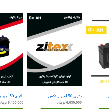
باتری 50 آمپر زیتکس
باتری 50 آمپر برنا
6,630,000
تومان
6,450,000
تومان