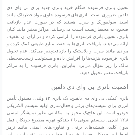
تحویل باتری فرسوده هنگام خرید باتری جدید برای بی وای دی
دلفین ضروری است. باتری‌های فرسوده حاوی مواد خطرناک مانند
اسید سولفوریک و سرب هستند که در صورت عدم بازیافت
صحیح، به محیط زیست آسیب می‌رسانند. مراکز معتبر مانند کیان
باتری، تحویل باتری فرسوده را الزامی کرده و در ازای آن تخفیف
ارائه می‌دهند. بازیافت باتری‌ها به حفظ منابع طبیعی کمک کرده و
موادی مانند سرب و پلاستیک را بازیافت‌پذیر می‌کند. عدم تحویل
باتری فرسوده هزینه‌ها را افزایش داده و مسئولیت زیست‌محیطی
مالک را زیر سؤال می‌برد. بنابراین، باتری فرسوده را به مراکز
بازیافت معتبر تحویل دهید.
اهمیت باتری بی وای دی دلفین
باتری کمکی بی وای دی دلفین، یک باتری ۱۲ ولتی، مسئول تأمین
انرژی برای سیستم‌های برقی و فعال‌سازی اولیه سیستم الکتریکی
خودرو است. این هاچ‌بک مجهز به امکاناتی نظیر نمایشگر لمسی
۱۲.۸ اینچی، سیستم صوتی با ۶ بلندگو، تهویه مطبوع خودکار، قفل
بدون کلید، شیشه‌های برقی و فناوری‌های ایمنی مانند ترمز
اضطراری خودکار، هشدار خروج از خط و دوربین عقب است. این