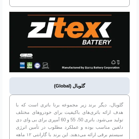
گلوبال (Global)
گلوبال، دیگر برند زیر مجموعه برنا باتری است که با
هدف ارائه باتری‌های باکیفیت برای خودروهای مختلف
تولید می‌شود. باتری 50، 55 و 60 آمپری برای بی وای دی
دلفین مناسب بوده و عملکرد مطلوب در تأمین انرژی
سیستم برقی ارائه می‌دهند. این برند با گارانتی ۱۲ ماهه