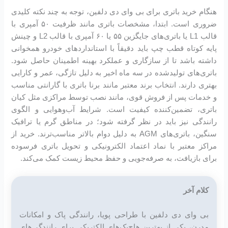
هنگام خرید باتری برای بی وای دی دلفین، توجه به چند نکته کلیدی
ضروری است. ابتدا، مشخصات باتری مانند ظرفیت ۵۰ آمپری با
قالب L1 یا باتری‌های جایگزین ۵۵ یا ۶۰ آمپری با قالب L2 و چینش
پایه کوتاه قطب چپ باید دقیقاً با استانداردهای خودرو همخوانی
داشته باشد تا از سازگاری و عملکرد بهینه اطمینان حاصل شود.
باتری‌های تولیدشده در سه ماه اخیر به دلیل تازگی، عمر و کارایی
بهتری دارند. انتخاب برند معتبر مانند برنا باتری با گارانتی مناسب
و خدمات پس از فروش قوی، مانند نصب توسط مراکزی مثل کیان
باتری، تضمین‌کننده کیفیت است. شرایط آب‌وهوایی و الگوی
رانندگی نیز باید در نظر گرفته شود؛ در مناطق گرم یا ترافیک
سنگین، باتری‌های AGM به دلیل دوام بالاتر مناسب‌ترند. خرید از
مراکز معتبر با نماد اعتماد الکترونیکی و تحویل باتری فرسوده
برای بازیافت، به صرفه‌جویی و حفظ محیط زیست کمک می‌کند.
کلام آخر
بی وای دی دلفین با طراحی پویا، رانندگی پاک و امکانات
مدرن، یکی از بهترین هاچ‌بک‌های الکتریکی برای رانندگی‌های