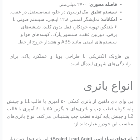
فاصله محوری
: ۲۷۰۰ میلی‌متر.
سیستم تعلیق
: مک‌فرسون در جلو، نیمه‌مستقل در عقب.
امکانات
: نمایشگر لمسی ۱۲.۸ اینچی، سیستم صوتی با
۶ بلندگو، تهویه خودکار، قفل بدون کلید، شیشه‌های
برقی، دوربین عقب، سنسور پارک، کیسه‌های هوا و
سیستم‌های ایمنی مانند ABS و هشدار خروج از خط.
این هاچ‌بک الکتریکی با طراحی پویا و عملکرد پاک، برای
رانندگی‌های شهری ایده‌آل است.
انواع باتری
بی وای دی دلفین از باتری کمکی ۵۰ آمپری با قالب L1 و چینش
پایه کوتاه قطب چپ و باتری‌های جایگزین ۵۵ یا ۶۰ آمپری با قالب
L2 و چینش پایه کوتاه قطب چپ پشتیبانی می‌کند. انواع باتری‌های
مناسب این خودرو عبارت‌اند از:
باتری‌های سیلد اتمی (Sealed Lead-Acid)
: این باتری‌ها بدون نیاز