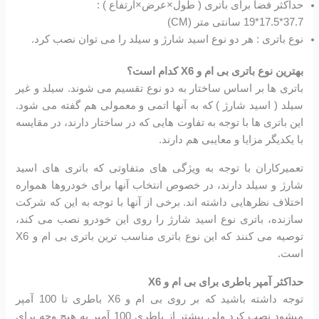
حداکثر فضا برای باتری ( طول×عرض×ارتفاع ) :
37.7*17.5*19 سانتی متر (CM)
نوع باتری : هر دو نوع اسید شارژ و سیلد را می توان نصب کرد.
بهترین نوع باتری بی ام و X6 کدام است؟
باتری ها بر اساس ساختار به دو نوع تقسیم می شوند. سیلد و غیر
سیلد ( اسید شارژ ) که به آنها اتمی و معمولی هم گفته می شود.
این باتری ها با توجه به تفاوت هایی که در ساختار دارند، در مقایسه
با یکدیگر مزایا و معایبی هم دارند.
تعمیرکاران با توجه به ویژگی های متفاوتی که باتری های اسید
شارژ و سیلد دارند، در خصوص انتخاب آنها برای خودروها همواره
اختلاف نظرهایی داشته اند. برخی از آنها با توجه به این که شرکت
سازنده، باتری نوع اسید شارژ را روی این خودرو نصب می کند،
توصیه می کنند که این نوع باتری مناسب ترین باتری بی ام و X6
است.
حداکثر آمپر باطری برای بی ام و X6
توجه داشته باشید که بر روی بی ام و X6 باطری تا 100 آمپر
میشود نصب کرد ولی بیشتر از باطری 100 آمپر به هیچ وجه برای