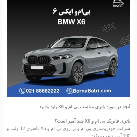
آنچه در مورد باتری مناسب بی ام و X6 باید بدانید
باتری فابریک بی ام و X6 چند آمپر است؟
شرکت خودروسازی بی ام و بر روی بی ام و X6 باطری 12 ولت و
100 آمپر نصب میکند.