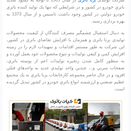
شرکت تولیدی
برنا باتری
در سال 1369 با توجه به كمبود شديد
باتري خودرو در كشور و در شرايطي كه تنها يك توليد كننده باتري
خودرو دولتي در كشور وجود داشت تاسیس و از سال 1373 به
بهره برداری رسید.
به دنبال استقبال چشمگير مصرف كنندگان از كيفيت محصولات
توليدي برنا باتری و همزمان با افزايش تقاضاي باتري در كشور،
اين شرکت به طور مستمر اقدامات و تمهيدات لازم را در زمينه
افزايش كمي و كيفي توليدات و تنوع محصولات خود بعمل آورده و
به منظور كامل شدن زنجيره توليدات اعم از پوسته باتري،
صفحات سربي و… چندين واحد توليدي جديد به واحدهاي قبلي
افزود و در حال حاضر مجموعه كارخانجات برنا باتري به يك مجتمع
عظيم صنعتي و ارزشمند انواع باتري خودرو در کشور تبديل گرديده
است.