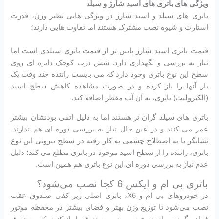
ویژگی های باتری های اسید شارژ و سیلد
باتری های سیلد و اسید شارژ در ویژگی هایی نظیر وزن، قدرت
استارت و شیوه نصب مشترک هستند اما تفاوت هایی دارند؛
قیمت باتری اسید شارژ پایین تر از قیمت باتری سیلدی است اما
نیاز به بررسی و نگهداری دارد. شش درب کوچک دایره ای روی
سطح این نوع باتری وجود دارد که می بایست راننده چند وقت یک
بار آنها را باز کرده و در صورت مشاهده کاهش سطح اسید
(الکترولیت) باتری، به آن آب مقطر اضافه کند.
باتری های سیلد گران تر هستند اما به دلیل اتمی بودنشان بیشتر
عمر می کنند و در عین حال نیاز به بررسی دوره ای هم ندارند.
نشانگر یا به اصطلاح چشمی به کار رفته در سطح بیرونی این نوع
باتری، راننده را از سطح اسید موجود در باتری مطلع می کند؛ دلیل
عدم نیاز به بررسی دوره ای این نوع باتری هم همین است.
باتری بی ام و ایکس 6 کجا نصب می‌شود؟
در خودروهای بی ام و X6، باتری اصلی زیر کفی صندوق عقب
نصب می‌شود تا توزیع وزن بهتر و فضای بیشتر در محفظه موتور
فراهم گردد. برای دسترسی، درب صندوق را باز کنید، کف صندوق