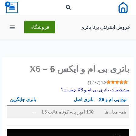
رش
ه
حتوا
فروش اینترنتی برنا باتری
فروشگاه
باتری بی ام و ایکس 6 – X6
)
1777
(
4.9
مشخصات باتری بی ام و X6 چیست؟
نوع بی ام و X6
باتری اصل
باتری جایگزین
همه مدل ها
100 آمپر پایه کوتاه قالب L5
–