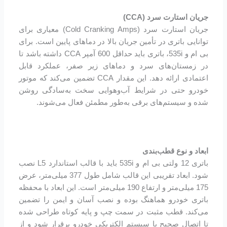
جریان استارت سرد (CCA)
جریان استارت سرد (Cold Cranking Amps) معیاری برای
توانایی باتری در تأمین جریان بالا در دماهای پایین است. برای
بی ام و 535i، باتری باید حداقل 600 آمپر CCA داشته باشد تا
در زمستان‌های سرد و دماهای زیر صفر، عملکرد قابل
اعتمادی ارائه دهد. این مقدار CCA تضمین می‌کند که موتور
خودرو حتی در شرایط آب‌وهوایی سخت به‌سادگی روشن
شده و سیستم‌های برقی به‌طور مطمئن فعال می‌شوند.
ابعاد و نوع قطب‌بندی
باتری 12 ولتی بی ام و 535i باید با قالب استاندارد L5 نصب
شود. ابعاد تقریبی این قالب شامل طول 377 میلی‌متر، عرض
175 میلی‌متر و ارتفاع 190 میلی‌متر است. این ابعاد با محفظه
باتری خودرو هماهنگ بوده و نصب آسان و ایمن را تضمین
می‌کند. قطب مثبت در سمت چپ و پایه کوتاه طراحی شده
تا اتصال صحیح با سیستم الکتریکی خودرو برقرار شود و از