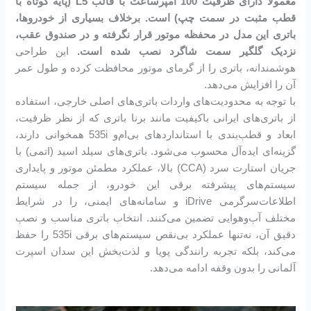
معمولاً دارای ظرفیت 100 آمپرساعت با قالب L5 (پایه کوتاه با
قطب مثبت در سمت چپ) است. برخلاف بسیاری از خودروها،
باتری این مدل در محفظه موتور قرار نگرفته و در صندوق عقب،
نزدیک گلگیر سمت شاگرد نصب شده است.
این طراحی
هوشمندانه، باتری را از گرمای موتور محافظت کرده و طول عمر
آن را افزایش می‌دهد.
با توجه به محدودیت‌های واردات باتری‌های اصلی خارجی، استفاده
از باتری‌های ایرانی باکیفیت مانند برنا باتری که از نظر ظرفیت،
ابعاد و قطب‌بندی با استانداردهای بی‌ام‌و 535i همخوانی دارند،
گزینه‌ای ایده‌آل محسوب می‌شود. باتری‌های سیلد اسید (اتمی) با
جریان استارت سرد (CCA) بالا، عملکرد مطمئن موتور و پایداری
سیستم‌های پیشرفته برقی این خودرو، از جمله سیستم
اطلاعات‌سرگرمی iDrive و سامانه‌های ایمنی، را در شرایط
مختلف آب‌وهوایی تضمین می‌کنند. انتخاب باتری مناسب و نصب
دقیق آن، نه‌تنها عملکرد بی‌نقص سیستم‌های برقی 535i را حفظ
می‌کند، بلکه تجربه رانندگی پویا و لذت‌بخش این سدان اسپرت
آلمانی را بدون وقفه ادامه می‌دهد.