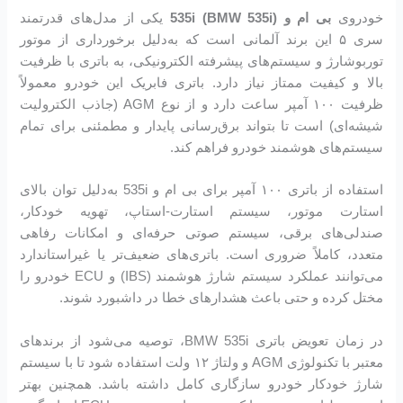
خودروی
بی‌ ام‌ و 535i (BMW 535i)
یکی از مدل‌های قدرتمند
سری ۵ این برند آلمانی است که به‌دلیل برخورداری از موتور
توربوشارژ و سیستم‌های پیشرفته الکترونیکی، به باتری با ظرفیت
بالا و کیفیت ممتاز نیاز دارد. باتری فابریک این خودرو معمولاً
ظرفیت ۱۰۰ آمپر ساعت دارد و از نوع AGM (جاذب الکترولیت
شیشه‌ای) است تا بتواند برق‌رسانی پایدار و مطمئنی برای تمام
سیستم‌های هوشمند خودرو فراهم کند.
استفاده از باتری ۱۰۰ آمپر برای بی‌ ام‌ و 535i به‌دلیل توان بالای
استارت موتور، سیستم استارت-استاپ، تهویه خودکار،
صندلی‌های برقی، سیستم صوتی حرفه‌ای و امکانات رفاهی
متعدد، کاملاً ضروری است. باتری‌های ضعیف‌تر یا غیراستاندارد
می‌توانند عملکرد سیستم شارژ هوشمند (IBS) و ECU خودرو را
مختل کرده و حتی باعث هشدارهای خطا در داشبورد شوند.
در زمان تعویض باتری BMW 535i، توصیه می‌شود از برندهای
معتبر با تکنولوژی AGM و ولتاژ ۱۲ ولت استفاده شود تا با سیستم
شارژ خودکار خودرو سازگاری کامل داشته باشد. همچنین بهتر