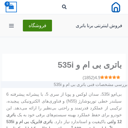
رش
ه
حتوا
فروش اینترنتی برنا باتری
فروشگاه
باتری بی ام و 535i
)
1852
(
4.9
بررسی مشخصات فنی باتری بی ام و 535i
بی‌ام‌و 535i، سدان لوکس و پویا از سری 5، با پیشرانه پیشرفته 6
سیلندر خطی توربوشارژ (N55) و فناوری‌های الکترونیکی پیچیده،
ترکیبی از عملکرد قدرتمند و راحتی بی‌نظیر را ارائه می‌دهد. این
خودرو برای حفظ عملکرد بهینه سیستم‌های برقی خود به یک
باتری
12 ولتی
باکیفیت و استاندارد نیاز دارد.
باتری فابریک بی ام و 535i