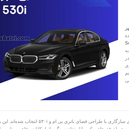
رفیت ۱۰۰ آمپر
ه
Seal
ه
ر
ی
م
ی
قالب L5 و چینش پایه کوتاه قطب چپ به طور خاص 
هری با توقف‌های مکرر یا استفاده سنگین از امکانات رفاهی، مناسب 