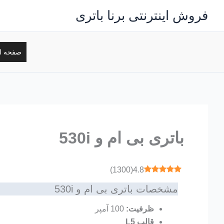
رش
فروش اینترنتی برنا باتری
ه
حتوا
صفحه ا
باتری بی ام و 530i
)
1300
(
4.8
مشخصات باتری بی ام و 530i
ظرفیت:
100 آمپر
قالب L5