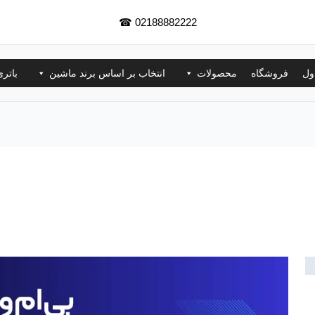
☎
02188882222
ول
فروشگاه
محصولات
انتخاب بر اساس برند ماشین
باتر