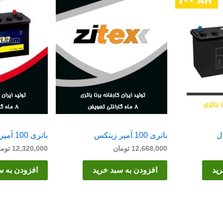
باتری 100 آمپر زیتکس
باتری 100 آمپر برنا
12,668,000
تومان
12,320,000
توما
رید
افزودن به سبد خرید
افزودن به س