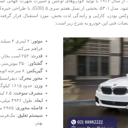
عنوان یکی از موفق‌ترین خطوط تولید BMW شن
شخصات فنی این خودرو به شرح زیر است:
موتور
: ۲ لیتر
فراهم می‌کند.
قدرت
: ۲۵۲ اسب بخار، برای رانندگی پویا و اسپرت.
گشتاور
: ۳۵۰ نیوتن‌متر، که شتاب‌گیری قوی و سریع را تضمین می‌کند.
گیربکس
: ۸ سرعته اتوماتیک ZF، برای تعویض دنده‌های نرم و سریع.
محور محرک
: دیفرانسیل 
وزن
: حدود ۱۶۱۵ کیلوگرم، که تعادل خوبی بین عملکرد و کارایی ایجاد می‌کند.
مصرف سوخت
: ۶.۵ لیتر در ۱۰۰ کیلومتر (ترکیبی)، با
ابعاد
: طول ۴۹۳۶ میلی‌متر، عرض ۱۸۶۸ میلی‌متر، ارتفاع ۱۴۶۶ میلی‌متر.
فاصله محوری
: ۲۹۷۵ میلی‌متر، که فضای داخلی جاداری فراهم می‌کند.
سیستم تعلیق
: مک‌فرسو
بهتر.