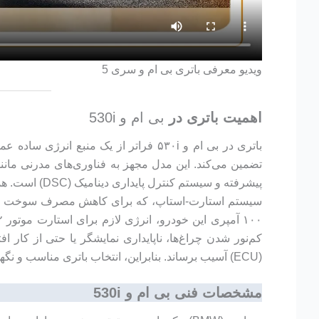
ویدیو معرفی باتری بی ام و سری 5
اهمیت باتری در
بی ام و 530i
باتری در بی ام و ۵۳۰i فراتر از یک من
پیشرفته و سیستم کنترل پایداری دینامیک (DSC) است. همه این امکانات به باتری باکیفیت و قدرتمند وابسته هستند تا عملکردی روان و بی‌وقفه داشته باشند.
سیستم استارت-استاپ، که برای کاهش مصرف سوخت و انتشار
کم‌نور شدن چراغ‌ها، ناپایداری نمایشگر یا حتی از کا
(ECU) آسیب برساند. بنابراین، انتخاب باتری مناسب و نگهداری دقیق آن، برای حفظ تجربه رانندگی لوکس و عملکرد بی‌نقص بی ام و ۵۳۰i حیاتی است.
مشخصات فنی بی ام و 530i