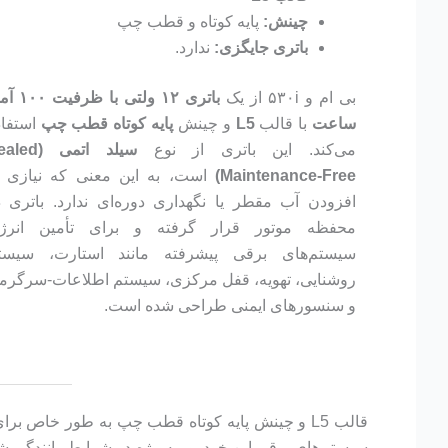
چینش:
پایه کوتاه و قطب چپ
باتری‌ جایگزی:
ندارد.
بی ام و ۵۳۰i از یک
باتری ۱۲ ولتی با ظ
ساعت
با قالب
L5
و چینش
پایه کوتاه قطب چپ
استفاد
می‌کند. این باتری از نوع
سیلد اتمی (ed
Maintenance-Free)
است، به این معنی که نیازی ب
افزودن آب مقطر یا نگهداری دوره‌ای ندارد. باتری د
محفظه موتور قرار گرفته و برای تأمین انرژ
سیستم‌های برقی پیشرفته مانند استارت، سیست
روشنایی، تهویه، قفل مرکزی، سیستم اطلاعات-سرگرم
و سنسورهای ایمنی طراحی شده است.
سیستم‌های برقی این خودرو، به‌ویژه در شرایط رانندگی ش