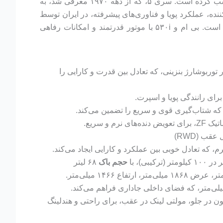
بی ام و (BMW)، یکی از برجسته‌ترین خودروسازان جهان، از سال ۱۹۱۶ با تولید خودروهای لوکس و اسپرت شهرت جهانی کسب کرده است. سری ۵، که از دهه ۱۹۷۰ معرفی شد، به
اخته می‌شود. مدل ۵۳۰i، بخشی از نسل هفتم سری ۵ (G30)، با طراحی خیره‌کننده، عملکرد پویا و فناوری‌های پیشرفته، در ایران توسط
شرکت پرشیا خودرو عرضه شده و به دلیل تعادل بین لوکس بودن، کارایی و رانندگی لذت بخش، مورد استقبال قرار گرفته است. بی ام و ۵۳۰i با موتور قدرتمند و امکانات رفاهی
ی ۴ سیلندر توربوشارژ بنزینی، که تعادل بین قدرت و کارایی را
عقب (RWD)
حجم باک
۶۸ لیتر
ن در جلو، مولتی لینک در عقب، برای راحتی و هندلینگ