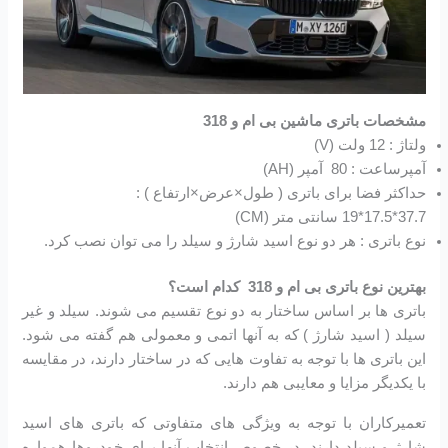
مشخصات باتری ماشین بی ام و 318
ولتاژ : 12 ولت (V)
آمپرساعت : 80 آمپر (AH)
حداکثر فضا برای باتری ( طول×عرض×ارتفاع ) :
37.7*17.5*19 سانتی متر (CM)
نوع باتری : هر دو نوع اسید شارژ و سیلد را می توان نصب کرد.
بهترین نوع باتری بی ام و 318 کدام است؟
باتری ها بر اساس ساختار به دو نوع تقسیم می شوند. سیلد و غیر
سیلد ( اسید شارژ ) که به آنها اتمی و معمولی هم گفته می شود.
این باتری ها با توجه به تفاوت هایی که در ساختار دارند، در مقایسه
با یکدیگر مزایا و معایبی هم دارند.
تعمیرکاران با توجه به ویژگی های متفاوتی که باتری های اسید
شارژ و سیلد دارند، در خصوص انتخاب آنها برای خودروها همواره