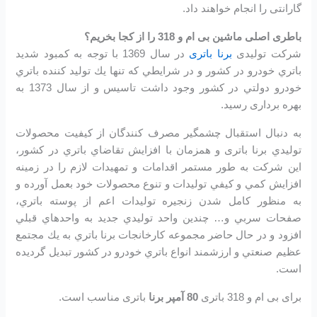
گارانتی را انجام خواهند داد.
باطری اصلی ماشین بی ام و 318 را از کجا بخریم؟
شرکت تولیدی
برنا باتری
در سال 1369 با توجه به كمبود شديد
باتري خودرو در كشور و در شرايطي كه تنها يك توليد كننده باتري
خودرو دولتي در كشور وجود داشت تاسیس و از سال 1373 به
بهره برداری رسید.
به دنبال استقبال چشمگير مصرف كنندگان از كيفيت محصولات
توليدي برنا باتری و همزمان با افزايش تقاضاي باتري در كشور،
اين شرکت به طور مستمر اقدامات و تمهيدات لازم را در زمينه
افزايش كمي و كيفي توليدات و تنوع محصولات خود بعمل آورده و
به منظور كامل شدن زنجيره توليدات اعم از پوسته باتري،
صفحات سربي و… چندين واحد توليدي جديد به واحدهاي قبلي
افزود و در حال حاضر مجموعه كارخانجات برنا باتري به يك مجتمع
عظيم صنعتي و ارزشمند انواع باتري خودرو در کشور تبديل گرديده
است.
برای بی ام و 318 باتری
80 آمپر برنا
باتری مناسب است.