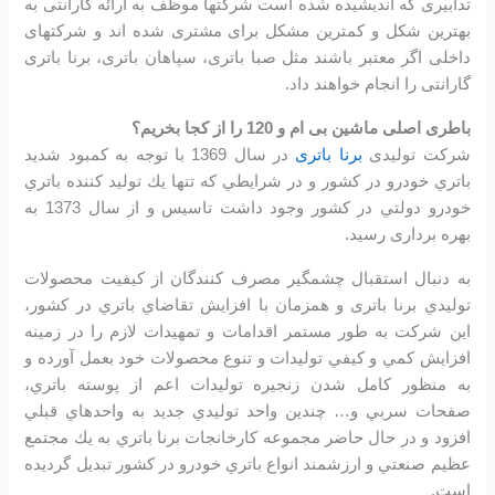
تدابیری که اندیشیده شده است شرکتها موظف به ارائه گارانتی به
بهترین شکل و کمترین مشکل برای مشتری شده اند و شرکتهای
داخلی اگر معتبر باشند مثل صبا باتری، سپاهان باتری، برنا باتری
گارانتی را انجام خواهند داد.
باطری اصلی ماشین بی ام و 120 را از کجا بخریم؟
شرکت تولیدی
برنا باتری
در سال 1369 با توجه به كمبود شديد
باتري خودرو در كشور و در شرايطي كه تنها يك توليد كننده باتري
خودرو دولتي در كشور وجود داشت تاسیس و از سال 1373 به
بهره برداری رسید.
به دنبال استقبال چشمگير مصرف كنندگان از كيفيت محصولات
توليدي برنا باتری و همزمان با افزايش تقاضاي باتري در كشور،
اين شرکت به طور مستمر اقدامات و تمهيدات لازم را در زمينه
افزايش كمي و كيفي توليدات و تنوع محصولات خود بعمل آورده و
به منظور كامل شدن زنجيره توليدات اعم از پوسته باتري،
صفحات سربي و… چندين واحد توليدي جديد به واحدهاي قبلي
افزود و در حال حاضر مجموعه كارخانجات برنا باتري به يك مجتمع
عظيم صنعتي و ارزشمند انواع باتري خودرو در کشور تبديل گرديده
است.