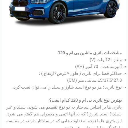
مشخصات باتری ماشین بی ام و 120
ولتاژ : 12 ولت (V)
آمپرساعت : 70 آمپر (AH)
حداکثر فضا برای باتری ( طول×عرض×ارتفاع ) :
27.8*17.5*19 سانتی متر (CM)
نوع باتری : هر دو نوع اسید شارژ و سیلد را می توان نصب کرد.
بهترین نوع باتری بی ام و 120 کدام است؟
باتری ها بر اساس ساختار به دو نوع تقسیم می شوند. سیلد و غیر
سیلد ( اسید شارژ ) که به آنها اتمی و معمولی هم گفته می شود.
این باتری ها با توجه به تفاوت هایی که در ساختار دارند، در مقایسه
با یکدیگر مزایا و معایبی هم دارند.